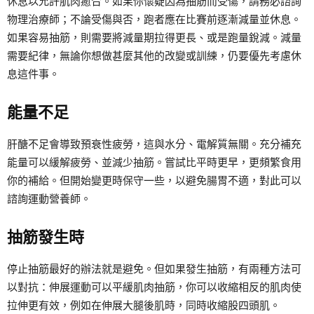
休息以允許肌肉癒合。如果你懷疑因為抽筋而受傷，請務必諮詢
物理治療師；不論受傷與否，跑者應在比賽前逐漸減量並休息。
如果容易抽筋，則需要將減量期拉得更長、或是跑量銳減。減量
需要紀律，無論你想做甚麼其他的改變或訓練，仍要優先考慮休
息這件事。
能量不足
肝醣不足會導致預衰性疲勞，這與水分、電解質無關。充分補充
能量可以緩解疲勞、並減少抽筋。嘗試比平時更早，更頻繁食用
你的補給。但開始變更時保守一些，以避免腸胃不適，對此可以
諮詢運動營養師。
抽筋發生時
停止抽筋最好的辦法就是避免。但如果發生抽筋，有兩種方法可
以對抗：伸展運動可以平緩肌肉抽筋，你可以收縮相反的肌肉使
拉伸更有效，例如在伸展大腿後肌時，同時收縮股四頭肌。