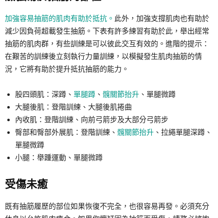
加強容易抽筋的肌肉有助於抵抗。
此外，加強支撐肌肉也有助於
減少因負荷超載發生抽筋。下表有許多練習有助於此，舉出經常
抽筋的肌肉群，有些訓練是可以彼此交互有效的。進階的提示：
在艱苦的訓練後立刻執行力量訓練，以模擬發生肌肉抽筋的情
況，它將有助於提升抵抗抽筋的能力。
股四頭肌：深蹲、
單腿蹲
、
髖關節抬升
、單腿微蹲
大腿後肌：登階訓練、大腿後肌捲曲
內收肌：登階訓練、向前弓箭步及大部分弓箭步
臀部和臀部外展肌：登階訓練、
髖關節抬升
、拉繩單腿深蹲、
單腿微蹲
小腿：舉踵運動、單腿微蹲
受傷未癒
既有抽筋履歷的部位如果恢復不完全，也很容易再發。必須充分