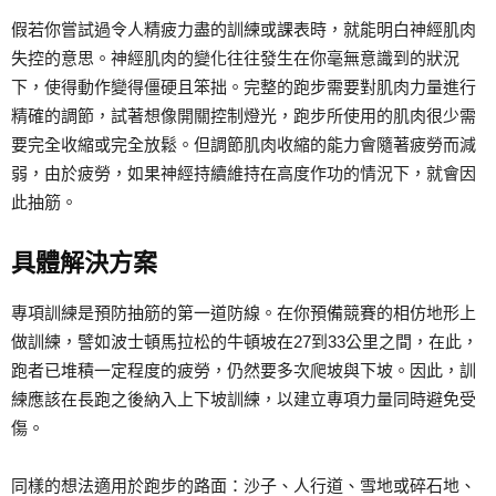
假若你嘗試過令人精疲力盡的訓練或課表時，就能明白神經肌肉
失控的意思。神經肌肉的變化往往發生在你毫無意識到的狀況
下，使得動作變得僵硬且笨拙。完整的跑步需要對肌肉力量進行
精確的調節，試著想像開關控制燈光，跑步所使用的肌肉很少需
要完全收縮或完全放鬆。但調節肌肉收縮的能力會隨著疲勞而減
弱，由於疲勞，如果神經持續維持在高度作功的情況下，就會因
此抽筋。
具體解決方案
專項訓練是預防抽筋的第一道防線。在你預備競賽的相仿地形上
做訓練，譬如波士頓馬拉松的牛頓坡在27到33公里之間，在此，
跑者已堆積一定程度的疲勞，仍然要多次爬坡與下坡。因此，訓
練應該在長跑之後納入上下坡訓練，以建立專項力量同時避免受
傷。
同樣的想法適用於跑步的路面：沙子、人行道、雪地或碎石地、