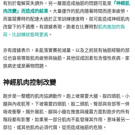
有別於電解質失調外，另一層面造成抽筋的問題可能是
『神經肌
肉改變』而造成的結果
。大量運作的肌肉隨著時間而逐漸疲勞，
而當競賽時的配速大過於正常訓練速度時，就可能造成神經肌肉
改變下的不適應。有證據表現，跑者在比賽時對
肌肉施加的負
荷，比訓練狀態時更高
。
亦有證據表示，未能落實賽前減量，以及之前就有抽筋經驗的部
位也容易導致肌肉疲勞與抽筋。其他促成因素包含慢性疾病、家
族病史或是藥物問題。
神經肌肉控制改變
跑步是一整體的肌肉協調動作。跑上坡需要大腿、股四頭肌、小
腿與內收肌等。下坡需要四頭肌、股二頭肌、臀部與背部等一併
吸收衝擊。髖外展肌、腳與小腿在推進與緩震方面對跑步的所有
階段都有影響，如果單一部分肌肉不能發揮其作用，意味著另一
部位、或其他肌肉必須代償，從而造成抽筋的危險。