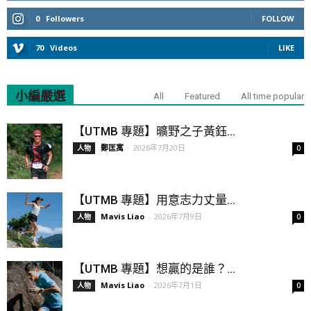
0
Followers
FOLLOW
70
Videos
LIKE
小編嚴選
All
Featured
All time popular
【UTMB 專題】曠野之子黃鈺...
鄭匡寓
-
2026年7月20日
人物
0
【UTMB 專題】用意志力丈量...
Mavis Liao
-
2026年7月9日
人物
0
【UTMB 專題】想贏的是誰？...
Mavis Liao
-
2026年7月1日
人物
0