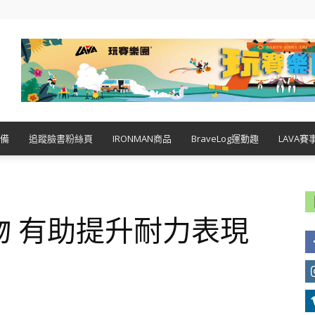
備
追蹤臉書粉絲頁
IRONMAN商品
BraveLog運動趣
LAVA賽
物 有助提升耐力表現