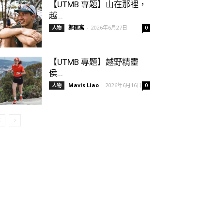
【UTMB 專題】山在那裡，
越...
鄭匡寓
-
2026年6月27日
人物
0
【UTMB 專題】越野精靈
侯...
Mavis Liao
-
2026年6月16日
人物
0