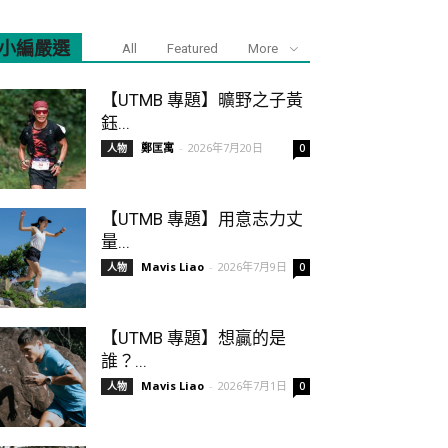
小編嚴選
All
Featured
More
【UTMB 專題】曠野之子黃
鈺...
鄭匡寓
-
2026年7月20日
人物
0
【UTMB 專題】用意志力丈
量...
Mavis Liao
-
2026年7月9日
人物
0
【UTMB 專題】想贏的是
誰？...
Mavis Liao
-
2026年7月1日
人物
0