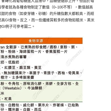
，會轉化為葡萄糖進入血液中，血糖便隨即上升。但由於每
學者就為各種食物制定了數值（0–100不等），數值越高
較甜的食物（如麥芽糖、砂糖）的升糖指數大都較高，而經
高GI食物。反之，而一些纖維質較多的食物如糙米、黑米
物GI例子可參考圖二。