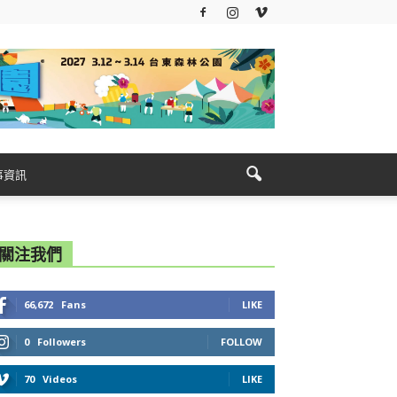
事資訊
關注我們
66,672
Fans
LIKE
0
Followers
FOLLOW
70
Videos
LIKE