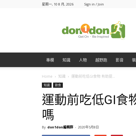
星期一, 10 8 月, 2026
Sign in / Join
Don1Don
動
一
動
專欄
知識
人物
越野跑
影音
裝
Home
知識
運動前吃低GI食物 有助提...
知識
飲食
運動前吃低GI食
嗎
By
don1don編輯群
-
2020年5月8日