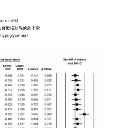
n fat%）
避免於比賽後段狀態急劇下滑
glycemia）