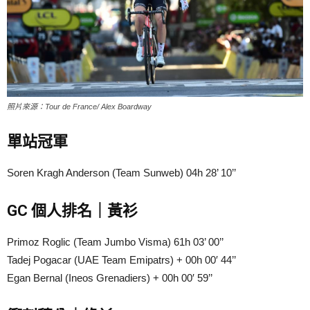
照片來源：Tour de France/ Alex Boardway
單站冠軍
Soren Kragh Anderson (Team Sunweb) 04h 28’ 10’’
GC 個人排名｜黃衫
Primoz Roglic (Team Jumbo Visma) 61h 03’ 00’’
Tadej Pogacar (UAE Team Emipatrs) + 00h 00′ 44’’
Egan Bernal (Ineos Grenadiers) + 00h 00′ 59’’