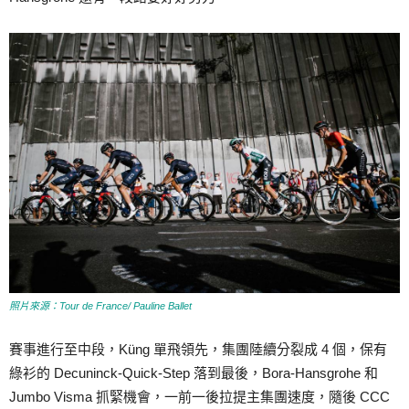
照片來源：Tour de France/ Pauline Ballet
賽事進行至中段，Küng 單飛領先，集團陸續分裂成 4 個，保有
綠衫的 Decuninck-Quick-Step 落到最後，Bora-Hansgrohe 和
Jumbo Visma 抓緊機會，一前一後拉提主集團速度，隨後 CCC