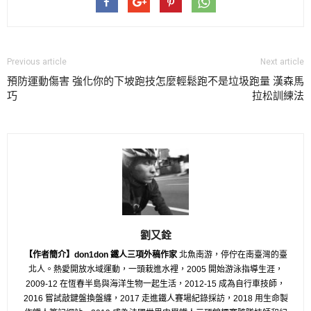
Previous article
Next article
預防運動傷害 強化你的下坡跑技
怎麼輕鬆跑不是垃圾跑量 漢森馬
巧
拉松訓練法
劉又銓
【作者簡介】don1don 鐵人三項外稿作家
北魚南游，停佇在南臺灣的臺
北人。熱愛開放水域運動，一頭栽進水裡，2005 開始游泳指導生涯，
2009-12 在恆春半島與海洋生物一起生活，2012-15 成為自行車技師，
2016 嘗試敲鍵盤換盤纏，2017 走進鐵人賽場紀錄採訪，2018 用生命製