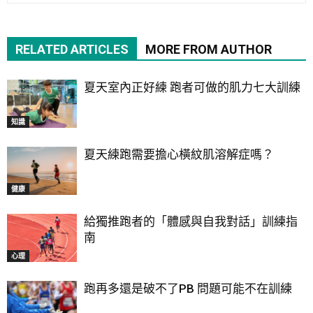
RELATED ARTICLES
MORE FROM AUTHOR
夏天室內正好練 跑者可做的肌力七大訓練
知識
夏天練跑需要擔心橫紋肌溶解症嗎？
健康
給獨推跑者的「體感與自我對話」訓練指
南
心理
跑再多還是破不了PB 問題可能不在訓練