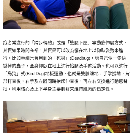
跑者常進行的「跨步轉體」或是「雙腿下壓」等動態伸展方式，
其實如果時間充裕，其實是可以改為躺在地上以仰臥姿勢來進
行。比如重訓常會用到的「死蟲」(Deadbug)，讓自己像一隻快
掛掉的蟲子，全身仰臥在地上進行抬腿及手臂活動。也可以進行
「鳥狗」式(Bird Dog)地板運動，也就是雙膝跪地，手掌撐地，背
部打直後，右手及左腳同時抬起伸直後，再左右交換進行動態替
換，利用核心及上下半身主要肌群來維持肌肉的穩定性。