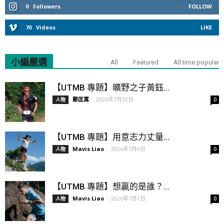
0
Followers
FOLLOW
70
Videos
LIKE
小編嚴選
All
Featured
All time popular
【UTMB 專題】曠野之子黃鈺...
鄭匡寓
-
2026年7月20日
人物
0
【UTMB 專題】用意志力丈量...
Mavis Liao
-
2026年7月9日
人物
0
【UTMB 專題】想贏的是誰？...
Mavis Liao
-
2026年7月1日
人物
0