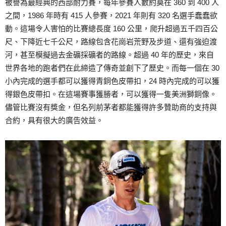
被譽為最經典的西部耐力賽，每年參賽人數約莫在 360 到 400 人
之間，1986 年時有 415 人參賽，2021 年則有 320 名選手蠢蠢欲
動。這場令人害怕的比賽總長度 160 公里，爬升超過五千四百公
尺、下降近七千公尺，路線包含花崗岩荒野及步道、還有強迫渡
河，甚至模擬過去金礦採礦者的路線。超過 40 年的歷史，來自
世界各地的跑者們在此締造了傳奇並創下了歷史。而每一個在 30
小內完成的選手都可以獲得青銅色皮帶扣，24 時內完成的可以獲
得銀色皮帶扣。在這場賽事獲勝者，可以獲得一隻美洲獅銅像。
儘管比賽沒有獎金，但名列前茅者都能獲得許多贊助商的支持與
合約，具有很大的廣告效益。