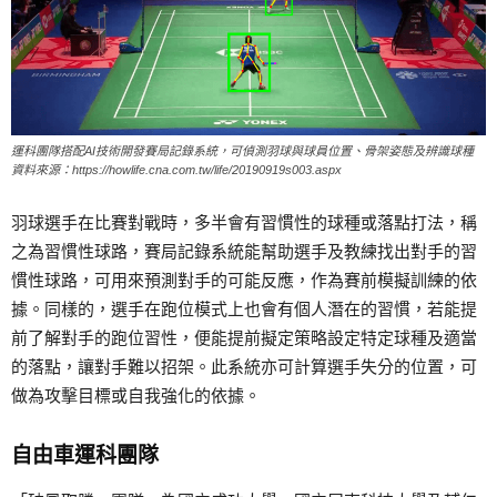
運科團隊搭配AI技術開發賽局記錄系統，可偵測羽球與球員位置、骨架姿態及辨識球種
資料來源：https://howlife.cna.com.tw/life/20190919s003.aspx
羽球選手在比賽對戰時，多半會有習慣性的球種或落點打法，稱
之為習慣性球路，賽局記錄系統能幫助選手及教練找出對手的習
慣性球路，可用來預測對手的可能反應，作為賽前模擬訓練的依
據。同樣的，選手在跑位模式上也會有個人潛在的習慣，若能提
前了解對手的跑位習性，便能提前擬定策略設定特定球種及適當
的落點，讓對手難以招架。此系統亦可計算選手失分的位置，可
做為攻擊目標或自我強化的依據。
自由車運科團隊