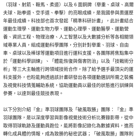
（羽球、射箭、鞍馬、柔道）以及 6 面銅牌（舉重、桌球、高爾
夫球、跆拳道、空手道、拳擊）的亮眼成績，是我國參與奧運歷
年最佳成績。科技部也首次發起「精準科研計畫」，此計畫結合
運動生理學、運動生物力學、運動心理學、運動醫學、運動營
養、資訊工程、物理治療、人工智慧以及大數據分析等各相關領
域專業人員，組成運動科學團隊，分別針對舉重、羽球、自由
車、桌球以及棒球等運動項目進行運科支援。各團隊將焦點集中
於「運動科學訓練」、「體能恢復與傷害防治」以及「技戰術分
析」等三大主軸進行跨領域技術合作，除了給予選手最頂尖的運
科支援外，也盼能夠透過該計畫研發出各項運動選訓所需之裝備
及視覺科技情蒐輔助系統，協助運動員以最佳的狀態進行訓練與
參賽，以達到最佳競技表現。
以下分別介紹『金』準羽球團隊及「破風取勝」團隊：『金』準
羽球團隊，是以深度學習與影像視覺技術分析比賽錄影帶，從中
取得羽球軌跡及運動員跑位，能將影像記錄化為數據資料，進而
轉化成具體的情報，成為致勝的秘密武器；「破風取勝」團隊則