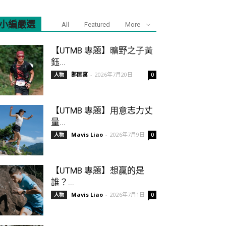
小編嚴選
All
Featured
More
【UTMB 專題】曠野之子黃
鈺...
鄭匡寓
-
2026年7月20日
人物
0
【UTMB 專題】用意志力丈
量...
Mavis Liao
-
2026年7月9日
人物
0
【UTMB 專題】想贏的是
誰？...
Mavis Liao
-
2026年7月1日
人物
0