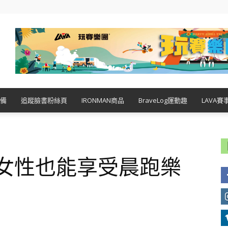
備
追蹤臉書粉絲頁
IRONMAN商品
BraveLog運動趣
LAVA賽
 女性也能享受晨跑樂