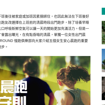
下班後往被家庭或加班因素捆綁住，也因此無法在下班後好
性跑友改選擇在上班前的清晨時段出門跑步，除了培養早睡
大口呼吸新鮮空氣可以讓一天的開始更加充滿活力。但是一
才會露出曙光，在有點昏暗的清晨，單獨一位女性出門晨
iROUND 慢跑俱樂部向大家介紹五個女生安心晨跑的重要
跑步。