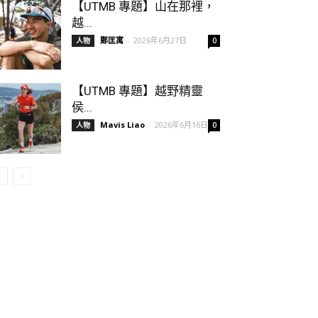
【UTMB 專題】山在那裡，
越...
鄭匡寓
-
2026年6月27日
人物
0
【UTMB 專題】越野精靈
侯...
Mavis Liao
-
2026年6月16日
人物
0