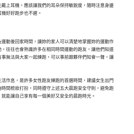
先戴上耳機，應該讓我們的耳朵保持敏銳度，隨時注意身邊
耳機好好跑步也不遲。
及運動後回家時間，讓妳的家人可以清楚地掌握妳的運動作
動，往往也會熟識許多在相同時間運動的跑友，讓他們知道
有事無法與大家一起練跑，可以事前跟夥伴們知會一聲，讓
。
生活作息，是許多女性跑友練跑的首選時間，建議女生出門
夠時間梳妝打扮，同時遵守上述五大晨跑安全守則，避免跑
，就能讓自己享有每一個美好又安全的晨跑時光。