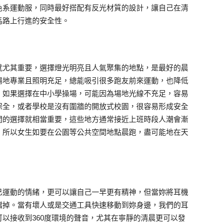
色系運動服，同時最好搭配有反光材質的設計，讓自己在清
馬路上行進的安全性。
就尤其重要，選擇燈光明亮且人氣聚集的地點，是最好的晨
場地專業且照明充足，總能吸引很多跑友前來運動，也降低
。如果選擇在中小學操場，可能因為場地光線不充足，容易
保全，或者學校是沒有圍牆的開放式校園，很容易形成安全
間的選擇就相當重要，這些地方通常接近上班時段人潮會漸
，所以女生如要在公園等公共空間地點晨跑，盡可能地在天
己運動的情緒，更可以讓自己一早更有精神，但當妳將耳機
擋掉。當有壞人或是交通工具快速移動到妳身邊，我們的耳
以接收到360度環境的聲音，尤其在寧靜的清晨更可以發