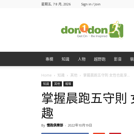
星期五, 7 8 月, 2026
Sign in / Join
Don1Don
動
一
動
專欄
知識
人物
越野跑
影音
裝
Home
知識
其他
掌握晨跑五守則 女性也能享...
知識
其他
報導
掌握晨跑五守則
趣
By
慢跑俱樂部
-
2022年10月19日