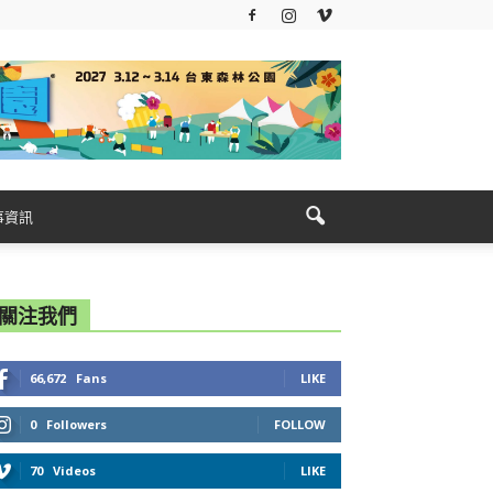
事資訊
關注我們
66,672
Fans
LIKE
0
Followers
FOLLOW
70
Videos
LIKE