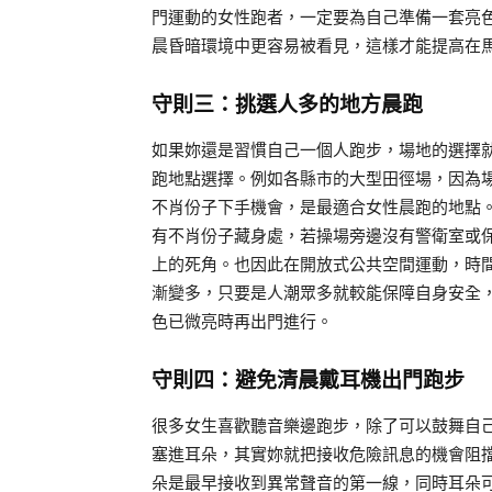
門運動的女性跑者，一定要為自己準備一套亮
晨昏暗環境中更容易被看見，這樣才能提高在
守則三：挑選人多的地方晨跑
如果妳還是習慣自己一個人跑步，場地的選擇
跑地點選擇。例如各縣市的大型田徑場，因為
不肖份子下手機會，是最適合女性晨跑的地點
有不肖份子藏身處，若操場旁邊沒有警衛室或
上的死角。也因此在開放式公共空間運動，時
漸變多，只要是人潮眾多就較能保障自身安全
色已微亮時再出門進行。
守則四：避免清晨戴耳機出門跑步
很多女生喜歡聽音樂邊跑步，除了可以鼓舞自
塞進耳朵，其實妳就把接收危險訊息的機會阻
朵是最早接收到異常聲音的第一線，同時耳朵可