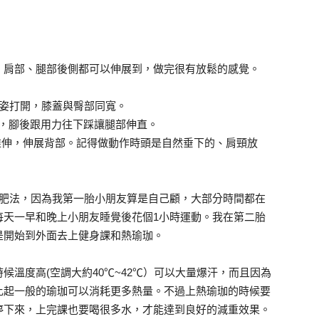
，肩部、腿部後側都可以伸展到，做完很有放鬆的感覺。
跪姿打開，膝蓋與臀部同寬。
形，腳後跟用力往下踩讓腿部伸直。
推伸，伸展背部。記得做動作時頭是自然垂下的、肩頸放
減肥法，因為我第一胎小朋友算是自己顧，大部分時間都在
每天一早和晚上小朋友睡覺後花個1小時運動。我在第二胎
是開始到外面去上健身課和熱瑜珈。
候溫度高(空調大約40℃~42℃）可以大量爆汗，而且因為
比起一般的瑜珈可以消耗更多熱量。不過上熱瑜珈的時候要
停下來，上完課也要喝很多水，才能達到良好的減重效果。