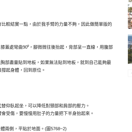
會比較結實一點，由於我手臂的力量不夠，因此做簡單版的
，膝蓋處彎曲90⁰，腳微微往後抬起，背部呈一直線，用腹部
覺胸部盡量貼到地板，如果無法貼到地板，就到自己能夠最
量撐起身體，回到原位。
代替仰臥起坐，可以降低對頸部和肩部的壓力。
腰會受傷，要慢慢用肚子的力量把下半身抬起來。
兩側，平貼於地面。(圖5768~2)