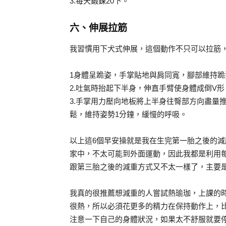
3.每天鍛鍊20下。
六、伸展拉筋
我習慣用下犬式伸展，這個動作不只可以拉筋
1身體呈跪姿，手掌貼地與肩同寬，腳部維持
2.吐氣時抬起下半身，伸直手臂使身體成倒V
3.手掌用力壓向地板將上半身往臀部方向盡量
鬆，維持姿勢1分鐘，緩慢的呼吸。
以上這6個早安操就是我在生完第一胎之後的
家中，不太可能到外面運動，因此我都是利用
跟第三胎之後的減重方式又不太一樣了，主要
我真的很推薦想減重的人嘗試熱瑜珈，上課的時
很熱，所以必須花更多的精力在保持動作上，
注意一下自己的身體狀況，如果太不舒服就要