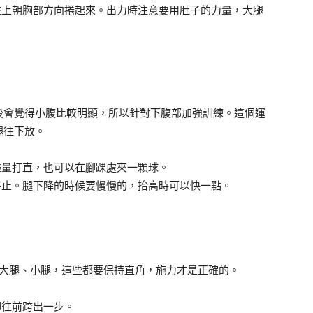
往上朝胸部方向捲起來。出力時注意要用肚子的力量，大腿
後會覺得小腹比較明顯，所以針對下腹部加強訓練。這個運
腿往下放。
盡量打直，也可以在腳踝處夾一顆球。
停止。腿下降的時候要慢慢的，抬高時可以快一點。
邊大腿、小腿，這些都要保持直角，施力才是正確的。
腳往前跨出一步。