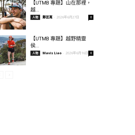
【UTMB 專題】山在那裡，
越...
鄭匡寓
-
2026年6月27日
人物
0
【UTMB 專題】越野精靈
侯...
Mavis Liao
-
2026年6月16日
人物
0