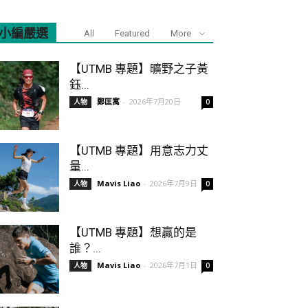
小編嚴選
All
Featured
More
【UTMB 專題】曠野之子黃
鈺...
鄭匡寓
-
2026年7月20日
人物
0
【UTMB 專題】用意志力丈
量...
Mavis Liao
-
2026年7月9日
人物
0
【UTMB 專題】想贏的是
誰？...
Mavis Liao
-
2026年7月1日
人物
0