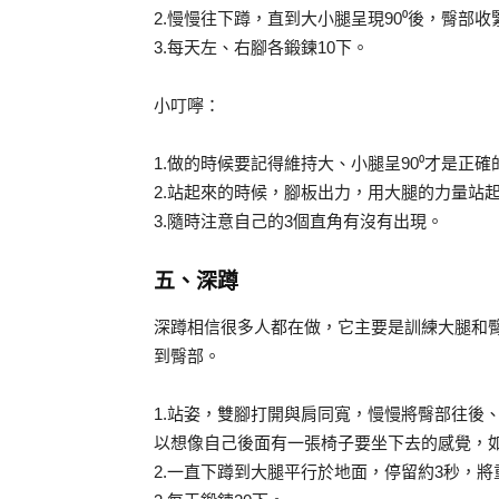
2.慢慢往下蹲，直到大小腿呈現90⁰後，臀部
3.每天左、右腳各鍛鍊10下。
小叮嚀：
1.做的時候要記得維持大、小腿呈90⁰才是正確
2.站起來的時候，腳板出力，用大腿的力量站
3.隨時注意自己的3個直角有沒有出現。
五、深蹲
深蹲相信很多人都在做，它主要是訓練大腿和
到臀部。
1.站姿，雙腳打開與肩同寬，慢慢將臀部往後
以想像自己後面有一張椅子要坐下去的感覺，
2.一直下蹲到大腿平行於地面，停留約3秒，