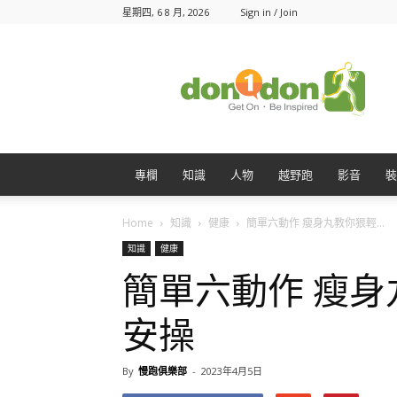
星期四, 6 8 月, 2026
Sign in / Join
Don1Don
動
一
動
專欄
知識
人物
越野跑
影音
裝
Home
知識
健康
簡單六動作 瘦身丸教你狠輕...
知識
健康
簡單六動作 瘦
安操
By
慢跑俱樂部
-
2023年4月5日