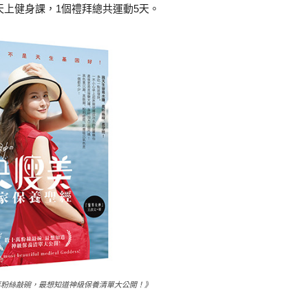
天上健身課，1個禮拜總共運動5天。
萬粉絲敲碗，最想知道神級保養清單大公開！》