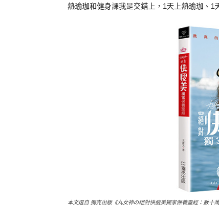
熱瑜珈和健身課我是交錯上，1天上熱瑜珈、1
本文選自 獨売出版《丸女神の絕對快瘦美獨家保養聖經：數十