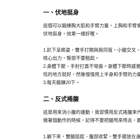
一、伏地挺身
這個可以鍛練胸大肌和手臂力量，上胸和手臂
伏地挺身，效果一樣好喔。
1.趴下呈跪姿，雙手打開與肩同寬，小腿交叉
核心出力，臀部不要翹起。
2.身體下壓、手肘打直不彎曲。身體下壓時感
低的地方就好，然後慢慢用上半身和手臂的力
3.每天鍛鍊20下。
二、反式捲腹
這是用來消小腹的運動，我習慣用反式捲腹來
做著個動作的時候，記得不要把腿甩來甩去，
1.躺下來，雙腿屈起、腹部收緊，雙手擺放在身體