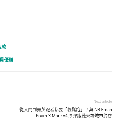
定款
貫優勝
Next article
從入門到菁英跑者都要「輕鬆跑」？與 NB Fresh
Foam X More v4 厚彈跑鞋來場城市約會