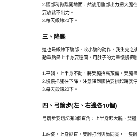
2.腰部稍微離開地面，然後用腹部出力把大腿
要放鬆不出力。
3.每天鍛鍊20下。
三、降腿
這也是鍛練下腹部、收小腹的動作，我生完之
動重點是上半身要穩固，用肚子的力量慢慢把
1.平躺，上半身不動，將雙腿抬高預備，雙腿
2.慢慢把腿往下降，注意降到腰快要拱起時就
3.每天鍛鍊20下。
四、弓箭步(左、右邊各10個)
弓箭步要切記有3個直角：上半身跟大腿、雙
1.站姿，上身挺直，雙腳打開與肩同寬，一隻