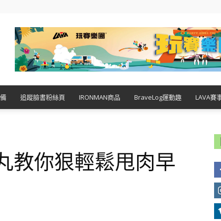
備
追蹤臉書粉絲頁
IRONMAN商品
BraveLog運動趣
LAVA賽
身丸教你狠輕鬆甩肉早