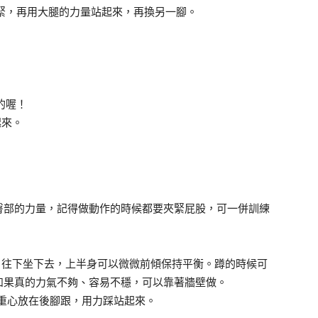
收緊，再用大腿的力量站起來，再換另一腳。
的喔！
起來。
臀部的力量，記得做動作的時候都要夾緊屁股，可一併訓練
、往下坐下去，上半身可以微微前傾保持平衡。蹲的時候可
如果真的力氣不夠、容易不穩，可以靠著牆壁做。
將重心放在後腳跟，用力踩站起來。