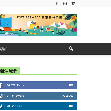
事資訊
關注我們
66,672
Fans
LIKE
0
Followers
FOLLOW
70
Videos
LIKE