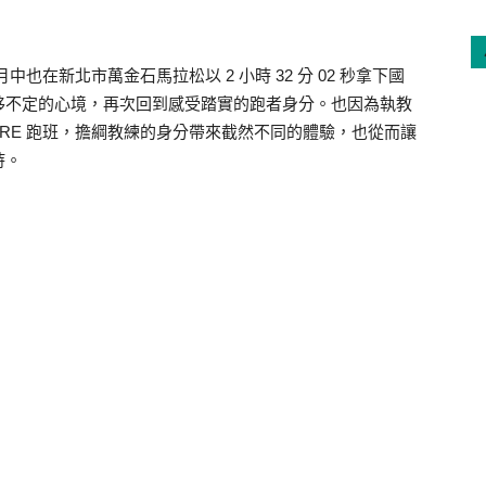
三月中也在新北市萬金石馬拉松以 2 小時 32 分 02 秒拿下國
移不定的心境，再次回到感受踏實的跑者身分。也因為執教
FIRE 跑班，擔綱教練的身分帶來截然不同的體驗，也從而讓
持。