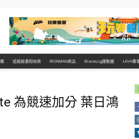
備
追蹤臉書粉絲頁
IRONMAN商品
BraveLog運動趣
LAVA賽
i Elite 為競速加分 葉日鴻