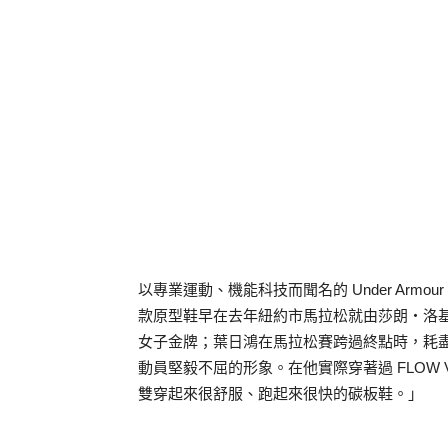
以專業運動、機能科技而聞名的 Under Armour ，在
款原型鞋早在去年紐約市馬拉松就由莎朗‧洛基迪 Shar
女子金牌；葉日鴻在馬拉松賽跨過終點時，耗盡全力
動員堅毅不屈的形象。在他實際穿著過 FLOW Vel
雙穿起來很舒服、跑起來很快的碳板鞋。」