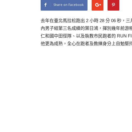
Share on Facebook
去年在臺北馬拉松跑出 2 小時 28 分 06 秒，
內男子組第三名成績的葉日鴻，揮別幾年前游
仁和國中田徑隊、以及執教市民跑者的 RUN 
他更為成熟，全心在跑者及教練身分上自勉堅