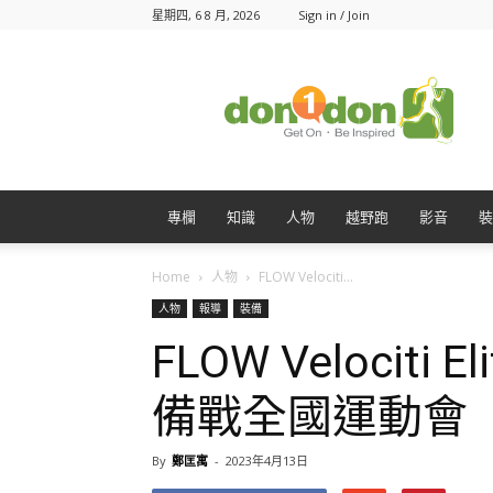
星期四, 6 8 月, 2026
Sign in / Join
Don1Don
動
一
動
專欄
知識
人物
越野跑
影音
裝
Home
人物
FLOW Velociti...
人物
報導
裝備
FLOW Velocit
備戰全國運動會
By
鄭匡寓
-
2023年4月13日