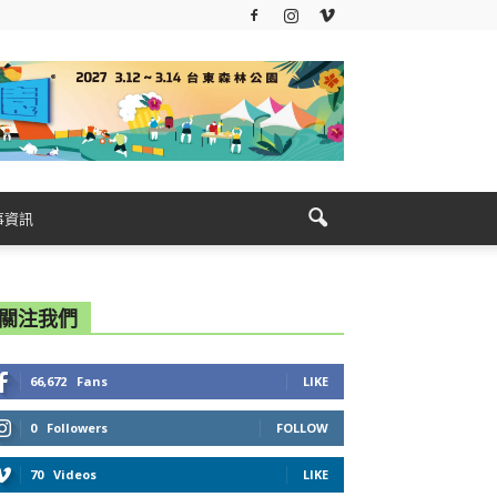
事資訊
關注我們
66,672
Fans
LIKE
0
Followers
FOLLOW
70
Videos
LIKE