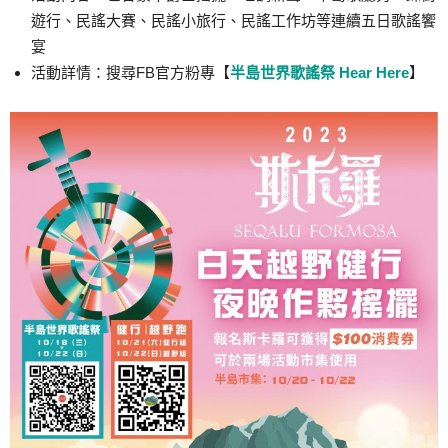
遊行、民謠大賽、民謠小旅行、民謠工作坊等連續五日歌謠饗
宴
活動詳情：搜尋FB官方粉專【
半島世界歌謠祭 Hear Here
】