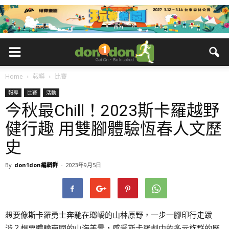
Home
報導
比賽
報導
比賽
活動
今秋最Chill！2023斯卡羅越野
健行趣 用雙腳體驗恆春人文歷
史
By
don1don編輯群
-
2023年9月5日
想要像斯卡羅勇士奔馳在瑯嶠的山林原野，一步一腳印行走跋
涉？想要體驗南國的山海美景，感受斯卡羅劇中的多元族群的歷