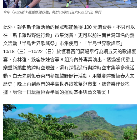
今年「2023斯卡羅越野健行趣」將於10月21日(六)-22日(日) 舉行
此外，報名斯卡羅活動的民眾都能獲得 100 元消費券，不只可以
在「斯卡羅越野健行趣」市集消費，更可以前往南台灣知名的藝
文活動「半島世界歌謠祭」市集使用。「半島世界歌謠祭」
10/18（三）~10/22（日）於恆春西門廣場舉行為期五天的歌謠饗
宴，有林強、毀容姊妹會等 8 組海內外專業演出、透過當代爵士
樂重新編曲的跨時空現聲，還有踩街遊行與跨時空市集等多樣活
動。白天先到恆春東門參加越野健行活動，用雙腳體驗恆春人文
歷史；晚上再到西門的半島世界歌謠祭逛市集，聽音樂作伙搖
擺，讓你一日玩遍恆春半島的運動盛事與藝文饗宴！