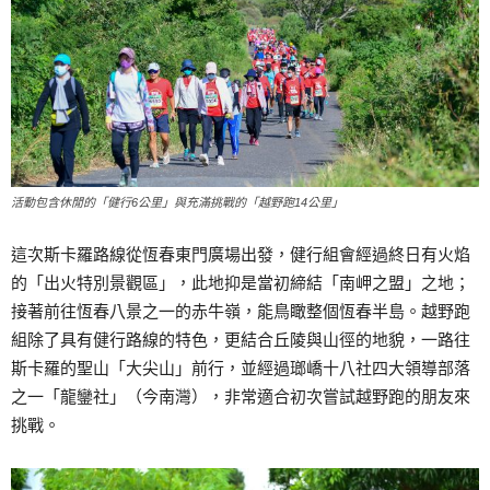
活動包含休閒的「健行6公里」與充滿挑戰的「越野跑14公里」
這次斯卡羅路線從恆春東門廣場出發，健行組會經過終日有火焰
的「出火特別景觀區」，此地抑是當初締結「南岬之盟」之地；
接著前往恆春八景之一的赤牛嶺，能鳥瞰整個恆春半島。越野跑
組除了具有健行路線的特色，更結合丘陵與山徑的地貌，一路往
斯卡羅的聖山「大尖山」前行，並經過瑯嶠十八社四大領導部落
之一「龍鑾社」（今南灣），非常適合初次嘗試越野跑的朋友來
挑戰。