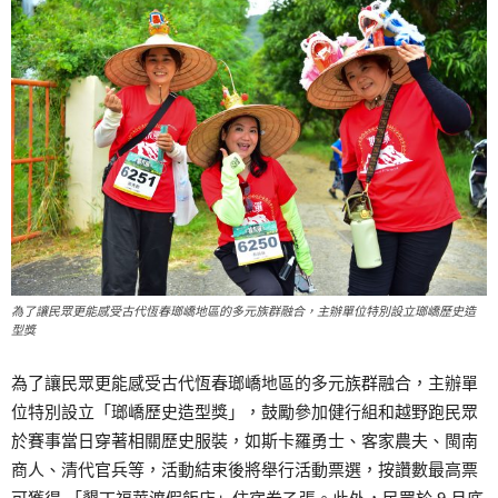
為了讓民眾更能感受古代恆春瑯嶠地區的多元族群融合，主辦單位特別設立瑯嶠歷史造
型獎
為了讓民眾更能感受古代恆春瑯嶠地區的多元族群融合，主辦單
位特別設立「瑯嶠歷史造型獎」，鼓勵參加健行組和越野跑民眾
於賽事當日穿著相關歷史服裝，如斯卡羅勇士、客家農夫、閩南
商人、清代官兵等，活動結束後將舉行活動票選，按讚數最高票