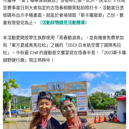
可獲得 「墾丁福華渡假飯店」住宿券乙張。此外，民眾於 9 月底
至賽事當日到大會指定的古恆春相關景點拍照打卡，活動當日憑
號碼布出示手機畫面，就能於會場領取「斯卡羅徽章」乙份，數
量有限發完為止。
（活動詳情請見活動簡章）
本活動更開放學生族群使用「青春動滋券」，並有機會免費參加
有「東方夏威夷馬拉松」之稱的「2023 日本航空墾丁國際馬拉
松」。今秋最 Chill 的運動藝文饗宴就在恆春半島，「2023斯卡羅
越野健行趣」現正熱映中！