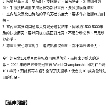
5. 階梯登高三法，雙階跑、雙階快走、單階快跑，無論哪種方
法、手抓扶梯與腳步搭配技巧都很重要，要多加模擬練習。
6. 室內階永遠比山路階的平均落差高度大，要多作高抬腿施力訓
練。
7. 室內登高賽時間通常只有幾分鐘就結束，同等約1500-5000米
跑的快速節奏，要以同樣心態面對比賽，不是分秒必爭、而是秒
秒必爭。
8. 尊重比賽也尊重對手，進終點後沒倒地、都不算是盡全力。
今年的台北101垂直馬拉松賽事圓滿落幕，而迎來更盛大的消
息。 2024 年的世界登高冠軍賽 World Championship 即將在台灣
101 舉行，預計將再次吸引全球頂尖選手，使台北101成為全球注
目的焦點。
【延伸閱讀】