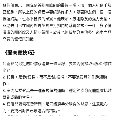
蘇信凱表示，團隊是首批團體組的最後一隊，加上個人組選手都
已起跑，所以上樓的過程中要繞過許多人，隨著隊友們一個一個
抵達終點，也吞下苦練的果實。他表示，感謝隊友的強力支援，
與過去自己在國內外菁英賽單打獨鬥的感覺非常不一樣，多了份
濃濃的團隊感及人情味氛圍。於後也無私地分享他多年來室內登
高賽的領悟與知識：
《登高賽技巧》
1. 兩點間最近的距離永遠是一條直線，要靠內側擷取最短距離作
爬昇。
2. 記得，是‘跑’樓梯、而不是‘跳’樓梯，不要浪費體能作跳耀動
作。
3. 室內階梯登高是一種很規律的運動，穩定節奏分配體能會比越
野跑或路跑容易。
4. 樓層間轉彎花費時間、是同級選手分勝負的關鍵，注意離心
力、要找出對自己最適合的踏點。