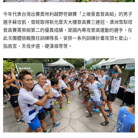
今年代表台灣出賽奧地利越野世錦賽「上坡垂直登高組」的男子
選手蘇信凱，曾經取得新光摩天大樓登高賽三連冠、澳洲雪梨塔
登高賽菁英組第二的優異成績，是國內專攻登高運動的選手，在
此次團體挑戰擔任訓練隊長，安排一系列訓練計畫攻頂七星山、
指南宮、天母步道、硬漢嶺等等。