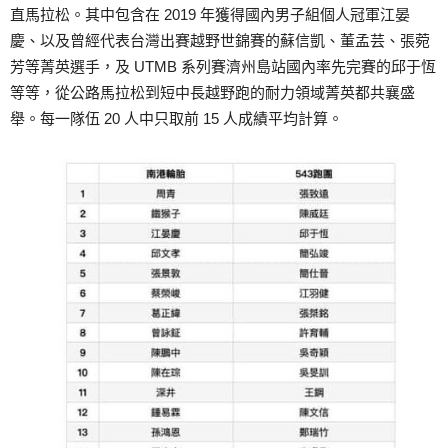
直馬拉松。其中包含在 2019 年獲得國內男子組個人冠軍江晏
慶、以及曾經代表台灣出賽越野世錦賽的蘇信凱、董孟芸、張菀
芳等菁英選手，及 UTMB 系列賽濟州島站國內率先完賽的邱于恆
等等，從公路馬拉松到短中長越野跑的耐力領域菁英都共襄盛
舉。每一隊伍 20 人中只取前 15 人成績平均計算。