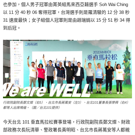
也參加，個人男子冠軍由菁英組馬來西亞藉選手 Soh Wai Ching
以 11 分 40 秒 06 奪得冠軍，台灣選手則是羅清駿的 12 分 38 秒
31 速度最快；女子組個人冠軍則是由趙瑞娟以 15 分 51 秒 34 得
到后冠。
行政院副院長鄭文燦（右5）、台北市長蔣萬安（左3）、台北101董事長張學舜（右4）
都等人出席鳴槍。（圖／台北101提供）
今天台北 101 垂直馬拉松賽事登場，行政院副院長鄭文燦、財政
部政務次長阮清華、警政署長黃明昭、台北市長蔣萬安等人都親