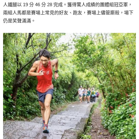
人鐵腿以 19 分 46 分 28 完成。獲得驚人成績的團體組冠亞軍，
兩組人馬都是賽場上常見的好友、跑友，賽場上儘管廝殺，場下
仍是笑聲滿滿。