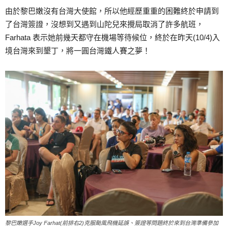
由於黎巴嫩沒有台灣大使館，所以他經歷重重的困難終於申請到
了台灣簽證，沒想到又遇到山陀兒來攪局取消了許多航班，
Farhata 表示她前幾天都守在機場等待候位，終於在昨天(10/4)入
境台灣來到墾丁，將一圓台灣鐵人賽之夢！
黎巴嫩選手Joy Farhat(前排右2)克服颱風飛機延誤、簽證等問題終於來到台灣準備參加