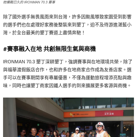
她備戰已久的 IRONMAN 70.3 賽事
除了國外選手無畏風雨來到台灣，許多因颱風導致家園受到影響
的選手們也在處理好家務後整裝來到墾丁，迫不及待游進湛藍小
灣，於全台最美的墾丁賽道上盡情奔馳！
#賽事融入在地 共創無限生氣與商機
IRONMAN 70.3 墾丁深耕墾丁，強調賽事與在地環境共榮，除了
與福華渡假飯店合作，也和許多在地商家合作成為友善店家。選
手可以在賽事期間享有專屬優惠，不僅為運動旅程增添亮點與趣
味，同時也讓墾丁商家因鐵人選手的到來擴展更多客源與商機。