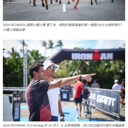
2024 IRONKIDS 國際小鐵人賽 墾丁站，順利於颱風過後的第一個週六(10.5)順利舉行，
小鐵人鳴槍出發
2024 IRONMAN 70.3 Kenting 於 10 月 5、6 日熱情展開，近1700位國內外選手共襄盛舉