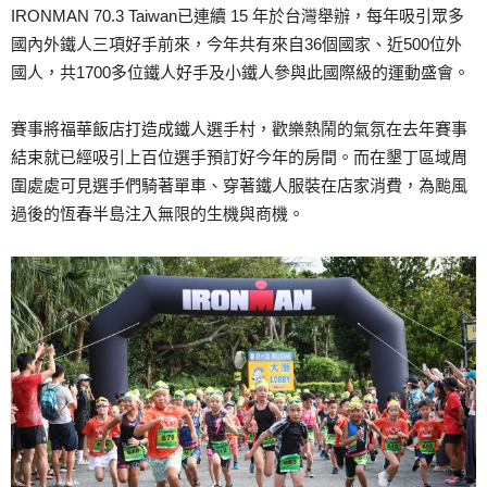
IRONMAN 70.3 Taiwan已連續 15 年於台灣舉辦，每年吸引眾多
國內外鐵人三項好手前來，今年共有來自36個國家、近500位外
國人，共1700多位鐵人好手及小鐵人參與此國際級的運動盛會。
賽事將福華飯店打造成鐵人選手村，歡樂熱鬧的氣氛在去年賽事
結束就已經吸引上百位選手預訂好今年的房間。而在墾丁區域周
圍處處可見選手們騎著單車、穿著鐵人服裝在店家消費，為颱風
過後的恆春半島注入無限的生機與商機。