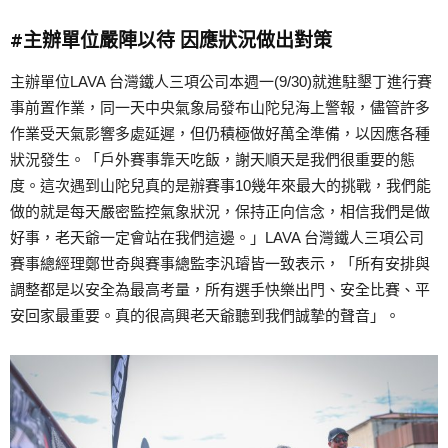
#主辦單位嚴陣以待 因應狀況做出對策
主辦單位LAVA 台灣鐵人三項公司本週一(9/30)就進駐墾丁進行賽
事前置作業，同一天中央氣象局發布山陀兒海上警報，儘管許多
作業受天氣影響多處延遲，但仍積極做好萬全準備，以因應各種
狀況發生。「戶外賽事靠天吃飯，謝天順天是我們很重要的態
度。這次遇到山陀兒真的是辦賽事10幾年來最大的挑戰，我們能
做的就是每天嚴密監控氣象狀況，保持正向信念，相信我們是做
好事，老天爺一定會站在我們這邊。」LAVA 台灣鐵人三項公司
賽事總經理鄭世奇與賽事總監李汎璿皆一致表示，「所有安排與
調整都是以安全為最高考量，所有選手快樂出門、安全比賽、平
安回家最重要。真的很高興老天爺聽到我們誠摯的聲音」。