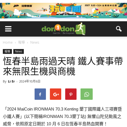
Home
報導
News
報導
News
恆春半島雨過天晴 鐵人賽事帶
來無限生機與商機
By
Li Er
-
2024年10月6日
「2024 MaiCoin IRONMAN 70.3 Kenting 墾丁國際鐵人三項賽暨
小鐵人賽」(以下簡稱IRONMAN 70.3墾丁站) 無懼山陀兒颱風之
威脅，依照原定日期於 10 月 6 日在恆春半島熱血開賽！