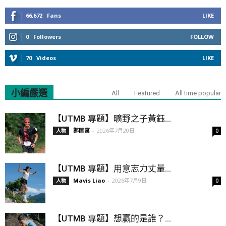
66,672
Fans
LIKE
0
Followers
FOLLOW
70
Videos
LIKE
小編嚴選
All
Featured
All time popular
【UTMB 專題】曠野之子黃鈺...
鄭匡寓
-
2026年7月20日
人物
0
【UTMB 專題】用意志力丈量...
Mavis Liao
-
2026年7月9日
人物
0
【UTMB 專題】想贏的是誰？...