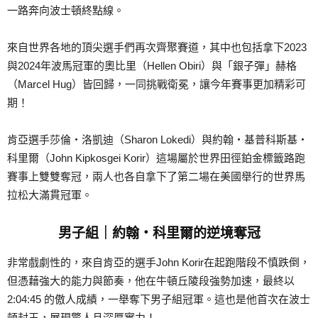
一路奔向波士頓終點線。
來自世界各地的頂尖選手們再次齊聚賽道，其中也包括拿下2023
與2024年波馬冠軍的奧比里（Hellen Obiri）與「銀子彈」赫格
（Marcel Hug）皆回歸，一同挑戰衛冕，讓今年賽事更加精彩可
期！
肯亞選手莎倫・洛凱迪（Sharon Lokedi）與約翰・基普科斯基・
科里爾（John Kipkosgei Korir）這場屬於世界田徑鉑金標籤路跑
賽事上雙雙奪冠，兩人也各自拿下了第二場在美國舉行的世界馬
拉松大滿貫冠軍。
男子組｜約翰・科里爾的逆境奪冠
非常戲劇性的，來自肯亞的選手John Korir在起跑階段不慎跌倒，
但憑藉強大的能力與節奏，他在牛頓丘陵段強勢加速，最終以
2:04:45 的傲人成績，一舉奪下男子組冠軍。這也是他首次在波士
頓封王，展現驚人且深厚實力！