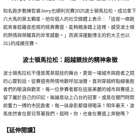
知名跑步教練哲睿Jerry也順利完賽2025波士頓馬拉松，成功拿下
六大馬的第五顆星，他在個人的社交媒體上表示：「這是一條跑
起來會起雞皮疙瘩的經典賽道，能夠親身踏上這裡、感受波士頓
的熱情與榮耀真的非常感動。」而資深運動博主的豹大王也以
311的成績完賽。
波士頓馬拉松：超越競技的精神象徵
波士頓馬拉松不僅是菁英競技的舞台，更是一場城市與跑者之間
的心靈對話。從賽道旁熱情地歡呼加油聲，直到穿越終點線後跑
者們的眼淚與歡笑，每一位參賽者都在這座美麗的城市與賽道上
留下屬於自己的印記。無論是站上凸台的冠軍，或是在關門時間
前奮力一搏的市民跑者，每一抹身影都值得喝采！明年春天，波
馬依然會在那兒等著我們。屆時，你，也會在賽道上奔馳嗎？
【延伸閱讀】