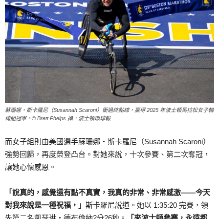
蘇珊娜・斯卡羅尼（Susannah Scaroni）衝過終點線，贏得 2025 年波士頓馬拉松女子輪
椅組冠軍。© Brett Phelps 攝，波士頓環球報
而女子組則由美國選手蘇珊娜・斯卡羅尼（Susannah Scaroni）
強勢回歸，再度榮登凸台。對她來說，十次參賽、第二次奪冠，
讓她心懷感恩。
「說真的，感覺還有點不真實，我真的非常、非常感激——今天
對我來說是一種祝福，」
斯卡羅尼說道。她以 1:35:20 完賽，領
先第二名凱瑟琳・德布倫納2分26秒。
「來波士頓參賽，永遠都