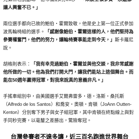
讓人興奮不已。」
兩位選手都向已故的鮑伯・霍爾致敬，他是史上第一位正式參加
波馬輪椅組的選手。
「感謝像鮑伯・霍爾這樣的人，他們堅持為
參賽權奮鬥，他們的努力，讓輪椅賽事能走到今天，」
斯卡羅尼
說。
胡格則表示：
「我有幸見過鮑伯・霍爾並與他交談，我非常感謝
他所做的一切。他為我們打開大門，讓我們能站上這個舞台。而
能在50週年贏得冠軍，對我來說真的意義非凡。」
手搖車組別中，由美國選手艾爾弗雷多・德・洛斯・桑托斯
（Alfredo de los Santos）和喬安・奧頓・肯頓（JoAnn Outten-
Kenton）分別奪下男子與女子組冠軍，其中肯頓在終點線上與對
手同秒完賽，以毫釐之差勝出，驚險奪冠。
台灣參賽者不遑多讓，近三百名跑進世界舞台