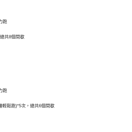
力跑
次，總共8個間歇
力跑
分鐘輕鬆跑)*5次，總共6個間歇