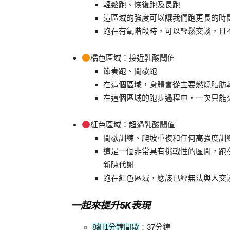
輕鬆跑、恢復跑及長跑
這區域的強度可以讓我們跑更長的時
跑在有氧階段時，可以輕鬆交談，且
橘色區域：接近乳酸閾值
節奏跑、間歇跑
在這個區域，身體會從主要燃燒脂肪
在這個區域的跑步過程中，一次只能
紅色區域：超過乳酸閾值
間歇訓練、爬坡重複和任何高強度訓
這是一個非常具有挑戰性的區間，跑
新陳代謝
跑在紅色區域，應該已經無法與人交
一起來提升5K表現
8組1分鐘間歇
：37分鐘