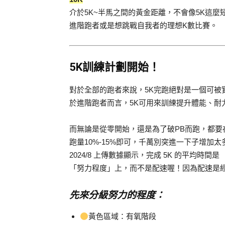
介於5K~半馬之間的黃金距離，不會像5K這
進階跑者或是想跳戰自我者的理想K數比賽。
5K訓練計劃開始！
對於全部的跑者來說，5K完跑絕對是一個可被
於進階跑者而言，5K可用來訓練提升體能、耐
而無論是從零開始，還是為了破PB而跑，都
跑量10%-15%即可，千萬別突進一下子增加太多訓
2024/8 上傳數據顯示，完成 5K 的平均時
「努力程度」上，而不是配速喔！因為配速是
先來分級努力的程度：
黃色區域：有氧階段