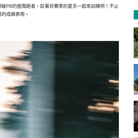
想破PB的進階跑者，趁著非賽季的夏天一起來訓練吧！不止
錯的成績表現。