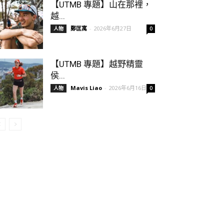
【UTMB 專題】山在那裡，
越...
鄭匡寓
-
2026年6月27日
人物
0
【UTMB 專題】越野精靈
侯...
Mavis Liao
-
2026年6月16日
人物
0