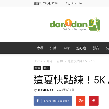
星期五, 7 8 月, 2026
Sign in / Join
Don1Don
動
一
動
專欄
知識
人物
越野跑
影音
裝
Home
知識
訓練
這夏快點練！5K / 10...
知識
訓練
這夏快點練！5K 
By
Mavis Liao
-
2025年5月8日
Share on Facebook