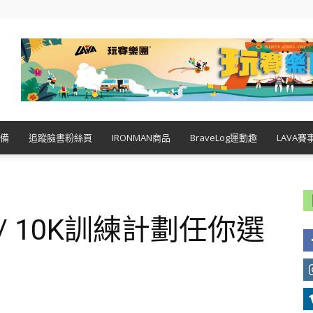
備
追蹤臉書粉絲頁
IRONMAN商品
BraveLog運動趣
LAVA賽
/ 10K訓練計劃任你選