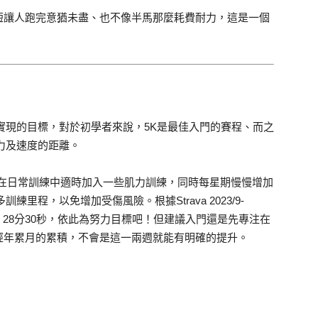
麼短讓人跑完意猶未盡、也不像半馬那麼耗費耐力，這是一個
實現的目標，對於初學者來說，5K是最佳入門的賽程、而之
力及速度的距離。
要在日常訓練中適時加入一些肌力訓練，同時每星期慢慢增加
練里程，以免增加受傷風險。根據Strava 2023/9-
間是 28分30秒，依此為努力目標吧！但建議入門還是先專注在
經年累月的累積，不會是這一兩週就能有明確的提升。