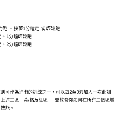
跑 + 接著1分鐘走 或 輕鬆跑
 + 1分鐘輕鬆跑
 + 2分鐘輕鬆跑
則可作為進階的訓練之一，可以每2至3週加入一次此訓
上述三區—黃/橘及紅區 — 並教會你如何在所有三個區域
的技能。