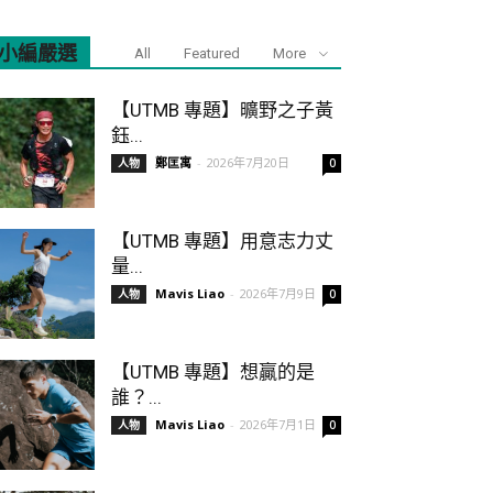
小編嚴選
All
Featured
More
【UTMB 專題】曠野之子黃
鈺...
鄭匡寓
-
2026年7月20日
人物
0
【UTMB 專題】用意志力丈
量...
Mavis Liao
-
2026年7月9日
人物
0
【UTMB 專題】想贏的是
誰？...
Mavis Liao
-
2026年7月1日
人物
0