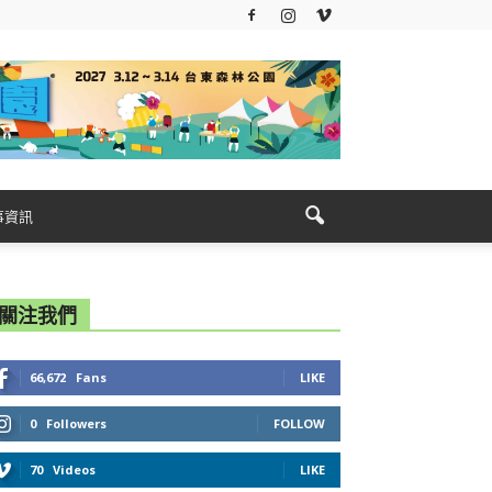
事資訊
關注我們
66,672
Fans
LIKE
0
Followers
FOLLOW
70
Videos
LIKE