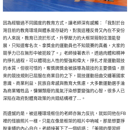
因為經驗過不同國度的教育方式，讓老師深有感觸：「我對於台
灣目前的教育環境與體系是存疑的，對我這種反骨又內在不安份
的人來說，教育已流於形式，升學壓力的大框架箝制住潛能發
展，只知道奪名次、拿獎金的運動員也不知競賽的真義，大家的
競爭力已在無形中被扼殺了。」老師接著表示，透過肉體和精神
的掙扎過程，可以體現出人性的堅強和偉大，掙扎才是運動競技
的本質，但很可惜的，奪獎牌獎金被誤導為競技的主要價值，原
來的競技規則已屈服在商業目的之下，競技運動扭曲交纏著國家
意識、商業利益、民族自卑感與教育大焦慮，大多數運動選手淪
為商業犧牲品，慵懶頹廢的風氣汙染想要變強的心智，很多人已
深陷在政府對體育政策的共錯結構裡了…。
而遺憾的是，被這種環境框住的老師亦無力反抗，就如同他在FB
裡的怪臉照片一樣，只能在像是框架的相片中吶喊，那是想要掙
脫束縛的內心自白。老師接著下了一個結語：「美國的學習經