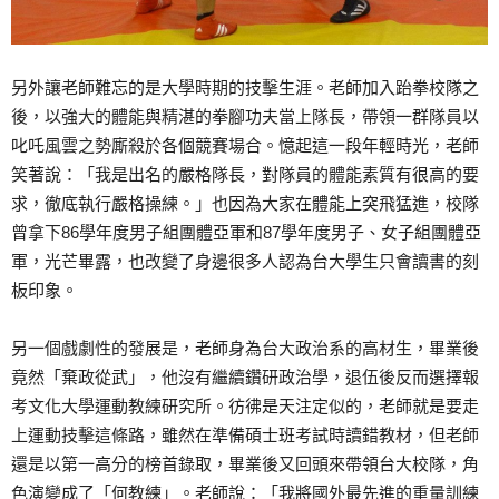
另外讓老師難忘的是大學時期的技擊生涯。老師加入跆拳校隊之
後，以強大的體能與精湛的拳腳功夫當上隊長，帶領一群隊員以
叱吒風雲之勢廝殺於各個競賽場合。憶起這一段年輕時光，老師
笑著說：「我是出名的嚴格隊長，對隊員的體能素質有很高的要
求，徹底執行嚴格操練。」也因為大家在體能上突飛猛進，校隊
曾拿下86學年度男子組團體亞軍和87學年度男子、女子組團體亞
軍，光芒畢露，也改變了身邊很多人認為台大學生只會讀書的刻
板印象。
另一個戲劇性的發展是，老師身為台大政治系的高材生，畢業後
竟然「棄政從武」，他沒有繼續鑽研政治學，退伍後反而選擇報
考文化大學運動教練研究所。彷彿是天注定似的，老師就是要走
上運動技擊這條路，雖然在準備碩士班考試時讀錯教材，但老師
還是以第一高分的榜首錄取，畢業後又回頭來帶領台大校隊，角
色演變成了「何教練」。老師說：「我將國外最先進的重量訓練