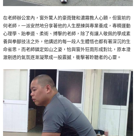
在老師辦公室內，窗外驚人的豪雨聲和濃霧教人心顫，但窗前的
何老師，一派安然地分享著他的人生歷練與專業養成，專精運動
心理學、跆拳道、柔術、搏擊的老師，除了有讓人敬佩的學成素
養與拳腳技法之外，他講述的每一段人生體悟也都有著深沉的生
命省思，而老師鎮定如山之姿，恰與窗外狂雨形成對比，原本澄
澈剔透的氣氛逐漸凝聚成一股震撼，衝擊著聆聽者的心靈。