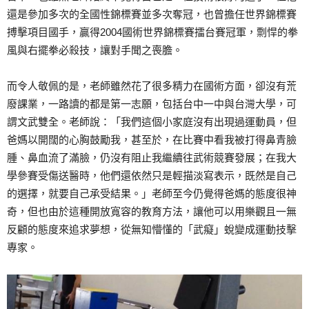
還是參加多次的全國性錦標賽並多次奪冠，也曾擔任世界錦標賽
搏擊項目國手，贏得2004國術世界錦標賽擂台賽冠軍，剽悍的拳
風與右擺拳必殺技，讓對手聞之喪膽。
而令人敬佩的是，老師雖然花了很多精力在國術方面，卻沒有荒
廢課業，一路讀的都是第一志願，包括台中一中與台灣大學，可
謂文武雙全。老師說：「我們這個小家庭沒有出現過運動員，但
爸媽以開闊的心胸鼓勵我，甚至於，在比賽中看我被打得鼻青臉
腫、鼻血流了滿臉，仍沒有阻止我繼續往武術競賽發展；在我大
學參賽受傷送醫時，他們還依然只是輕描淡寫表示，既然是自己
的選擇，就要自己承受結果。」老師至今仍覺得爸媽的態度很神
奇，但也由於這種開放寬容的教育方法，讓他可以用樂觀且一無
反顧的態度來追求夢想，從無知懵懂的「武癡」蛻變成運動技擊
專家。