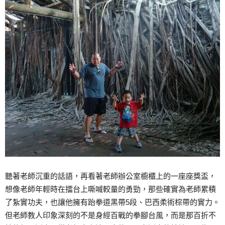
聽著老師沉重的話語，再看著老師辦公室櫥櫃上的一座座獎盃，
想像老師年輕時在擂台上嘶喊較量的勇勁，那些確實為老師累積
了紮實功夫，也讓他擁有跆拳道黑帶5段、巴西柔術棕帶的實力。
但老師教人印象深刻的不是身經百戰的拳腳台風，而是那百折不