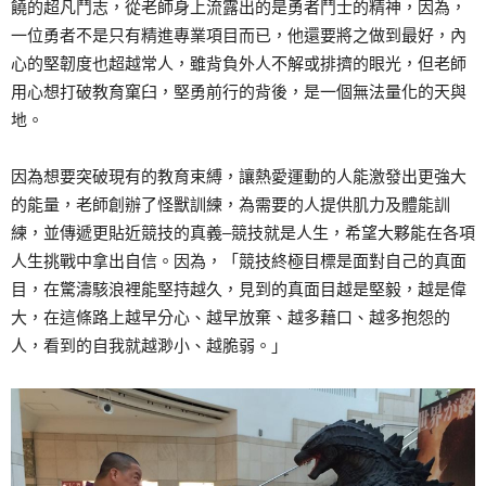
饒的超凡鬥志，從老師身上流露出的是勇者鬥士的精神，因為，
一位勇者不是只有精進專業項目而已，他還要將之做到最好，內
心的堅韌度也超越常人，雖背負外人不解或排擠的眼光，但老師
用心想打破教育窠臼，堅勇前行的背後，是一個無法量化的天與
地。
因為想要突破現有的教育束縛，讓熱愛運動的人能激發出更強大
的能量，老師創辦了怪獸訓練，為需要的人提供肌力及體能訓
練，並傳遞更貼近競技的真義–競技就是人生，希望大夥能在各項
人生挑戰中拿出自信。因為，「競技終極目標是面對自己的真面
目，在驚濤駭浪裡能堅持越久，見到的真面目越是堅毅，越是偉
大，在這條路上越早分心、越早放棄、越多藉口、越多抱怨的
人，看到的自我就越渺小、越脆弱。」