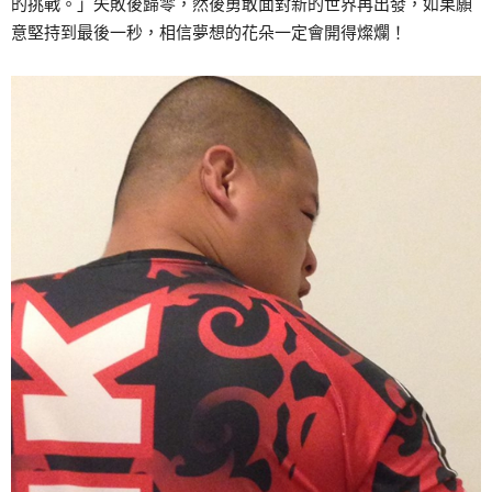
的挑戰。」失敗後歸零，然後勇敢面對新的世界再出發，如果願
意堅持到最後一秒，相信夢想的花朵一定會開得燦爛！