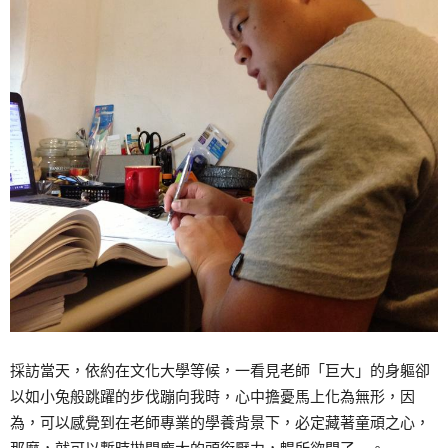
採訪當天，依約在文化大學等候，一看見老師「巨大」的身軀卻
以如小兔般跳躍的步伐蹦向我時，心中擔憂馬上化為無形，因
為，可以感覺到在老師專業的學養背景下，必定藏著童頑之心，