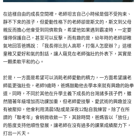
在這樣自由的成長空間裡，老師坦言自己小時候是個不受拘束、
靜不下來的孩子，但愛動性格下的老師卻是斯文的，斯文到父母
親反而擔心他會受到同儕欺負，希望他如果遇到霸凌時，一定要
懂得保護自己，甚至可以反擊。而有趣的是，幼年時的老師卻稚
氣地回答爸媽說：「我長得比別人高耶，打傷人怎麼辦？」這樣
童稚又愛好和氣的對話，讓人窺見在老師強壯的外表下，其實是
一顆柔軟平和的心。
於是，一方面是希望可以消耗老師愛動的精力，一方面希望讓老
師能更強壯些，老師9歲時，爸媽鼓勵他去學本來就有興趣的跆拳
道，同時，不同於其他在升學主義下成長的台灣諸多孩子們，雖
然隨著年級增加而功課加重，但老師愛技擊、愛武術的興趣並沒
有被壓抑，他會利用清晨5點或是深夜12點自我練習，除了在所
謂的「聯考年」會稍微收斂一下，其餘時間，爸媽皆以「放任」
的態度支持他順性發展，讓老師在沒有過多的課業成績壓力下，
打出一片天。