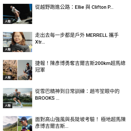
從越野跑進公路：Ellie 與 Clifton P...
人物
走出去每一步都是戶外 MERRELL 攜手
Xtr...
人物
捷報！陳彥博勇奪吉爾吉斯200km超馬總
冠軍
人物
從雪巴精神到日常訓練：趙岑笙眼中的
BROOKS ...
人物
面對高山強風與長陡坡考驗！ 極地超馬陳
彥博吉爾吉斯...