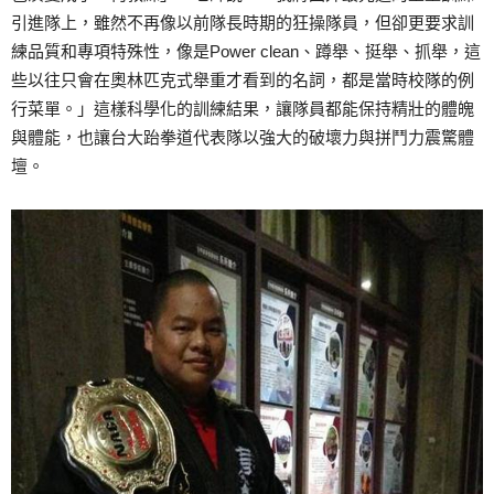
引進隊上，雖然不再像以前隊長時期的狂操隊員，但卻更要求訓
練品質和專項特殊性，像是Power clean、蹲舉、挺舉、抓舉，這
些以往只會在奧林匹克式舉重才看到的名詞，都是當時校隊的例
行菜單。」這樣科學化的訓練結果，讓隊員都能保持精壯的體魄
與體能，也讓台大跆拳道代表隊以強大的破壞力與拼鬥力震驚體
壇。