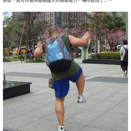
那麼，就可以暫時拋開龐大的頭銜壓力，暢所欲問了…。