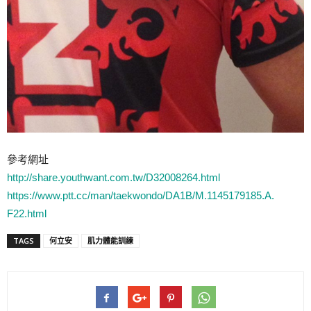
參考網址
http://share.youthwant.com.tw/
D32008264.html
https://www.ptt.cc/man/
taekwondo/DA1B/M.1145179185.A.
F22.html
TAGS
何立安
肌力體能訓練