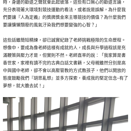
時，身邊的勸退之聲就會此起彼落，這些有口無心的勸退言論，
充分表現著大環境對競技運動的看法，或者說是誤解，為什麼我
們要讓『人為定義』的獎牌獎金來主導競技的價值？為什麼我們
要讓慵懶頹廢的風氣汙染我們想要變強的心智？」
這些話雖簡短精練，卻已誠實紀錄了老師挑戰極限的生命歷程。
想像中，要成為像老師這樣有成就的人，成長與升學過程該是充
滿鞭策與壓力才是，但實則不然。老師直率的說：「我家算是書
香世家，家裡有讀不完的古典白話文書籍，父母親雖然分別是高
中與國中老師，卻不會以高壓管教的方式教孩子，他們以開放的
態度鼓勵我們『胡思亂想』並多方探索，養成我的堅定信念–有了
夢想，就大膽去試！」