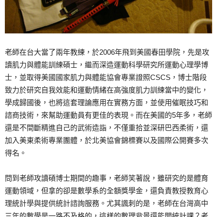
老師在台大當了兩年教練，於2006年飛到美國春田學院，先是攻
讀肌力與體能訓練碩士，繼而深造運動科學研究所運動心理學博
士，並取得美國國家肌力與體能協會專業證照CSCS，博士階段
致力於研究自我效能和運動情緒在高強度肌力訓練當中的變化，
學成歸國後，也將這套理論應用在實務方面，並使用催眠技巧和
諮商技術，來幫助運動員有更佳的表現。而在美國的5年多，老師
還是不間斷精進自己的武術造詣，不僅重拾並深研巴西柔術，還
加入美東柔術專業團體，於北美協會錦標賽以及國際公開賽多次
得名。
問到老師攻讀碩博士期間的趣事，老師笑著說，雖研究的是體育
運動領域，但拿的卻是數學系的全額獎學金，還負責教授教育心
理統計學與提供統計諮詢服務。尤其諷刺的是，老師在台灣高中
三年的數學是一路不及格的，這樣的數理背景還能開統計課？老