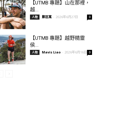
【UTMB 專題】山在那裡，
越...
鄭匡寓
-
2026年6月27日
人物
0
【UTMB 專題】越野精靈
侯...
Mavis Liao
-
2026年6月16日
人物
0