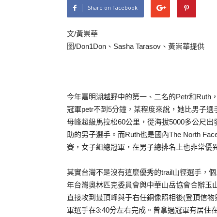
Share on Facebook
文/黃崇華
圖/Don1Don、Sasha Tarasov、黃崇華提供
今年嘉明湖越野中的第一、二名的Petr和Ruth
冠軍petr不到5分鐘，某程度來說，她比男子選
母峰超級馬拉松60公里，從海拔5000多公尺出發，
助的男子選手。而Ruth也是國內The North 
賽，女子組總冠軍，在男子總排名上也非常優
其實台灣不是沒有這麼優秀的trail山徑選手，個
年台灣奧林匹克委員會與中華山岳協會合辦玉
直接攻到最頂峰與于右任銅像照相後(登頂信物與
軍選手在3:40分左右完成。曾拿過冠軍有居住在