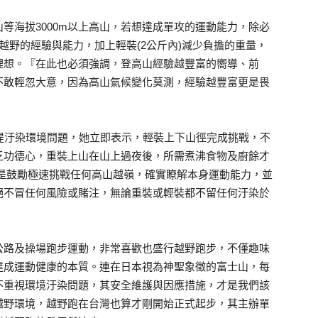
等海拔3000m以上高山，若想達成單攻的運動能力，除必
l越野的經驗與能力，加上輕裝(2公斤內)減少負擔的重量，
理想。『在此也必須強調，登高山經驗越豐富的嚮導、前
不敢輕忽大意，因為高山氣候變化莫測，經驗越豐富更是畏
所提汙染環境問題，她立即表示，輕裝上下山徑完成挑戰，不
乏功德心，重裝上山在山上過夜後，所需煮沸食物及廚餘才
不是鼓勵極速挑戰任何高山越嶺，確實瞭解本身運動能力，並
絕不冒任何風險或賭注，無論重裝或輕裝都不留任何汙染於
公路及操場跑步運動，非常喜歡也盛行越野跑步，不僅趣味
達成運動健康的本質。連在日本視為神聖象徵的富士山，每
不重視環境汙染問題，其安全維護與因應措施，才是我們該
越野環境，越野跑在台灣也算才剛開始正式起步，其主辦單