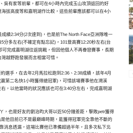
廖本達、吳有家等前輩，都可在4小時內完成玉山攻頂返回的好
應海拔高度等和嘉明湖作比較，這些前輩應該都可以在4小
34分(2次達到)，也是前The North Face亞洲隊唯一
多左右(不確定有點忘記)，101登高賽12:20秒左右(台
內，即可完成嘉明湖往返挑戰，但因他個人不再眷戀賽事，長期
台灣越野跑發展而言相當可惜。
約選手，在去年2月馬拉松跑到2:36、2:38成績，該年4月
距(贏第二名快1小時獲得總冠軍)，可惜該場賽事他在溯溪
右，以他當時的狀況應該也可在3:40分左右，完成嘉明湖
ㄚ，也是好友的劉治昀大哥以近50分鐘差距，擊敗petr獲得
重點是他目前已不是最巔峰時期，能獲得冠軍完全靠他不斷的
據可靠消息透漏，這場比賽他已準備超過半年，且多次私下北