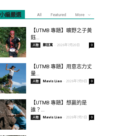
小編嚴選
All
Featured
More
【UTMB 專題】曠野之子黃
鈺...
鄭匡寓
-
2026年7月20日
人物
0
【UTMB 專題】用意志力丈
量...
Mavis Liao
-
2026年7月9日
人物
0
【UTMB 專題】想贏的是
誰？...
Mavis Liao
-
2026年7月1日
人物
0