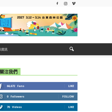
事資訊
關注我們
66,672
Fans
LIKE
0
Followers
FOLLOW
70
Videos
LIKE