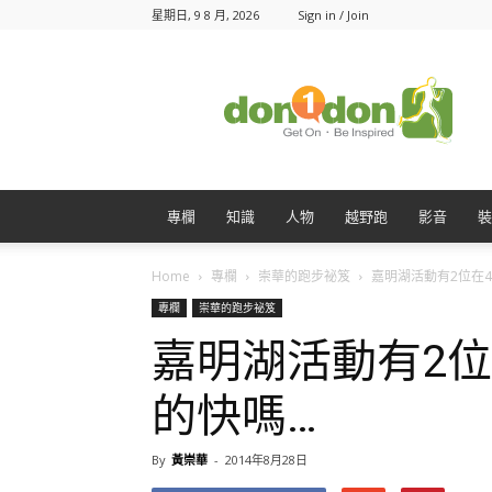
星期日, 9 8 月, 2026
Sign in / Join
Don1Don
動
一
動
專欄
知識
人物
越野跑
影音
裝
Home
專欄
崇華的跑步祕笈
嘉明湖活動有2位在4小
專欄
崇華的跑步祕笈
嘉明湖活動有2
的快嗎…
By
黃崇華
-
2014年8月28日