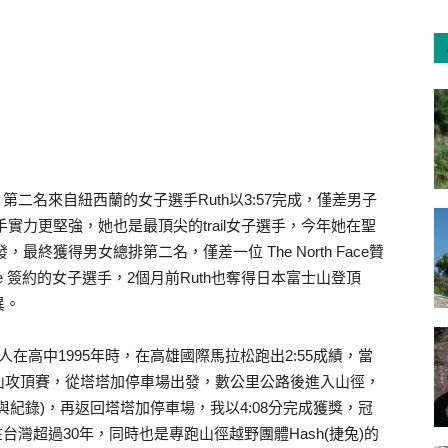
，第二名來自紐西蘭的女子選手Ruth以3:57完成，僅差男子
手實力更堅強，她也是最頂尖的trail女子選手，今年她在聖
最終獲得男女總排第二名，僅差一位 The North Face贊
Face 簽約的女子選手，2個月前Ruth也奪得日本富士山登頂
異。
人在高中1995年時，在高雄國際馬拉松跑出2:55成績，當
山攻頂賽，從塔塔加停車場出發，數公里公路後進入山徑，
紀錄)，再返回塔塔加停車場，我以4:08分完成獲獎，冠
台灣超過30年，同時也是專跑山徑越野團體Hash(捷兔)的