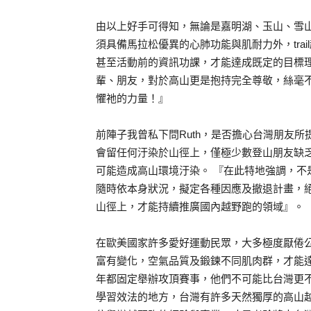
由以上好手可得知，無論是嘉明湖、玉山、雪山
須具備馬拉松優異的心肺功能與肌耐力外，trai
甚至活動前的資訊功課，才能達成既定的目標
輩、朋友，對於高山更是抱持完全尊敬，絲毫
懼祂的力量！』
前陣子我曾私下問Ruth，是否擔心台灣朋友
會留任何汙染於山徑上，僅極少數登山朋友缺
可能造成高山環境汙染。 『在此特地強調，
隨時依本身狀況，擬定各種因應及撤退計畫，
山徑上，才能持續推廣國內越野跑的領域』。
在歐美國家許多愛好運動民眾，大多極度厭倦
富有變化，空氣品質及鍛鍊不同肌肉群，才能
年都固定舉辦攻頂賽事，他們不可能比台灣更
學習效法的地方，台灣有許多天然獨厚的高山