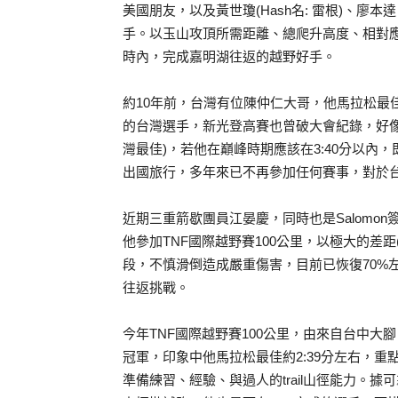
美國朋友，以及黃世瓊(Hash名: 雷根)、
手。以玉山攻頂所需距離、總爬升高度、相對
時內，完成嘉明湖往返的越野好手。
約10年前，台灣有位陳仲仁大哥，他馬拉松最佳成績2:
的台灣選手，新光登高賽也曾破大會紀錄，好像5分
灣最佳)，若他在巔峰時期應該在3:40分以
出國旅行，多年來已不再參加任何賽事，對於
近期三重箭歇團員江晏慶，同時也是Salomon簽
他參加TNF國際越野賽100公里，以極大的差
段，不慎滑倒造成嚴重傷害，目前已恢復70%左
往返挑戰。
今年TNF國際越野賽100公里，由來自台中大腳
冠軍，印象中他馬拉松最佳約2:39分左右，
準備練習、經驗、與過人的trail山徑能力。