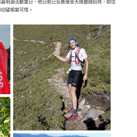
可惜嘉明湖活動當日，他日前已答應接受大陸邀請招待，前往
同場切磋相當可惜。