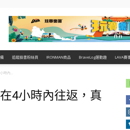
備
追蹤臉書粉絲頁
IRONMAN商品
BraveLog運動趣
LAVA賽
時內...
位在4小時內往返，真