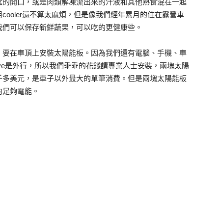
盒的開口，或是肉類解凍流出來的汁液和其他熟食混在一起
ooler還不算太麻煩，但是像我們經年累月的住在露營車
我們可以保存新鮮蔬果，可以吃的更健康些。
，要在車頂上安裝太陽能板。因為我們還有電腦、手機、車
ve是外行，所以我們乖乖的花錢請專業人士安裝，兩塊太陽
千多美元，是車子以外最大的單筆消費。但是兩塊太陽能板
的足夠電能。