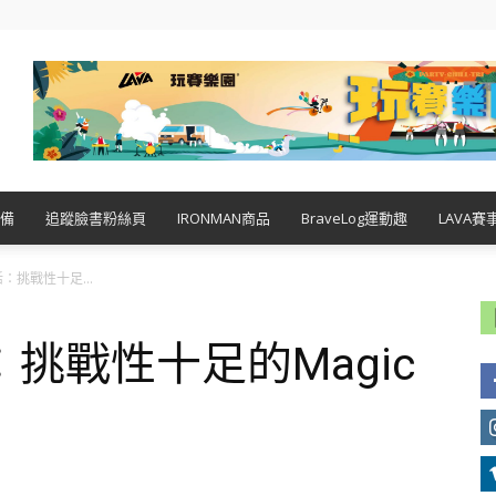
備
追蹤臉書粉絲頁
IRONMAN商品
BraveLog運動趣
LAVA賽
：挑戰性十足...
挑戰性十足的Magic