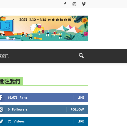
事資訊
關注我們
66,672
Fans
LIKE
0
Followers
FOLLOW
70
Videos
LIKE