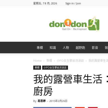
星期五, 7 8 月, 2026
Sign in / Join
Don1Don
動
一
動
專欄
知識
人物
越野跑
影音
裝
Home
專欄
小PO女生攀岩流浪誌
我的露營車生活
專欄
小PO女生攀岩流浪誌
我的露營車生活：
廚房
By
易思婷
-
2015年2月26日