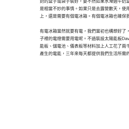
封的盒子或袋子裝好，要不然如果水淹過牛奶
是相當不妙的事情。如果只是去露營數天，使用c
上，還是需要有個電冰箱。有個電冰箱也確保
有電冰箱當然就要有電，我們當初也構想好了
子裡的電燈需要用電呢。不過裝設太陽能板Da
能板、儲電池、儀表板等材料加上人工花了兩
產生的電能，三年來每天都提供我們生活所需