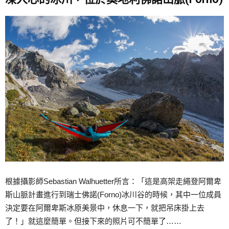
根據攝影師Sebastian Walhuetter所言：「這是高架走繩登阿爾卑
斯山脈計畫進行到瑞士佛諾(Forno)冰川谷的時候，其中一位成員
決定要在阿爾卑斯冰原美景中，休息一下，就把吊床掛上去
了！」就這麼簡單。但接下來的照片可不簡單了……