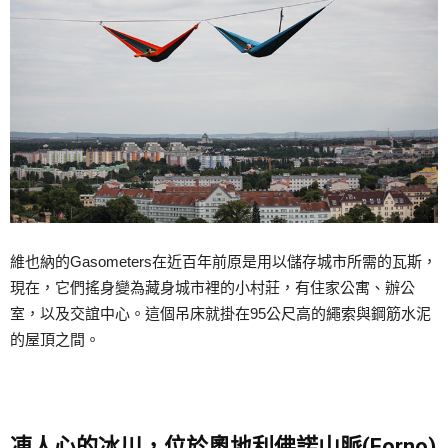
維也納的Gasometers在近百年前原是用以儲存城市所需的瓦斯，
現在，它們搖身變為藏身城市裡的小村莊，有住家公寓、辦公
室，以及交誼中心。這個吊床就掛在95公尺高的繩索與鋼筋水泥
的屋頂之間。
凍人心的冰川，位於奧地利佛諾山脈(Forno)