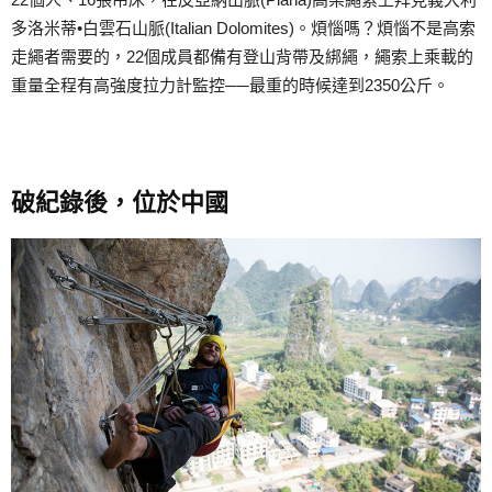
多洛米蒂•白雲石山脈(Italian Dolomites)。煩惱嗎？煩惱不是高索
走繩者需要的，22個成員都備有登山背帶及綁繩，繩索上乘載的
重量全程有高強度拉力計監控──最重的時候達到2350公斤。
破紀錄後，位於中國