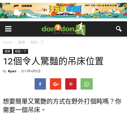
Home
報導
輕鬆一下
報導
輕鬆一下
12個令人驚豔的吊床位置
By
Ryan
-
2015年4月9日
想要簡單又驚艷的方式在野外打個盹嗎？你
需要一個吊床。