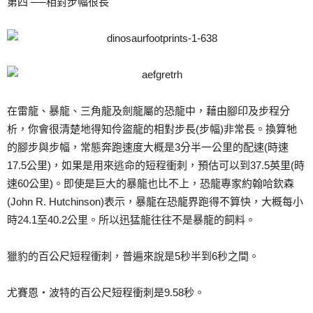
第四 ──相對步幅很長
在雷龍、暴龍、三角龍及劍龍屬的恐龍中，藉由腳印及步程分
析，你會很清楚地得知伶盜龍的相對步長(步幅)非常長。換算牠
的腳步與步幅，常態奔跑速度大概是3分半一公里的配速(時速
17.5公里)，如果是用來逃命的短程衝刺，預估可以到37.5英里(時
速60公里)。即使是巨大的暴龍也比不上，恐龍專家約翰哈欽森
(John R. Hutchinson)表示，暴龍在恐龍界跑得不算快，大概每小
時24.1至40.2公里。所以迅猛龍往往不是暴龍的飼料。
獵豹的百公尺短程衝刺，普遍來說是5秒半到6秒之間。
尤賽恩‧波特的百公尺短程衝刺是9.58秒。