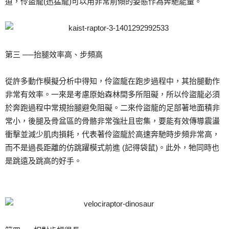
道，伶盜龍(迅猛龍)可以用非常前傾的姿態作為奔馳能量。
第三 ──抬腿效率高、步頻高
從許多動作模擬分析中得知，伶盜龍在跑步過程中，其抬腿動作
非常有效率。一來是考慮原始森林間多所阻礙，所以伶盜龍必須
於奔跑過程中常規抬腿避免阻礙。二來伶盜龍的足部著地面積非
常小，後腿及骨盆區的骨骼非常強壯且密集，要能有效傳導震盪
衝擊並減少肌肉損耗，代表著伶盜龍於高速奔馳時步頻非常高，
而不是過長距離的仿跳躍模式前進 (記得袋鼠)。此外，牠同時也
是跳遠及跳高的好手。