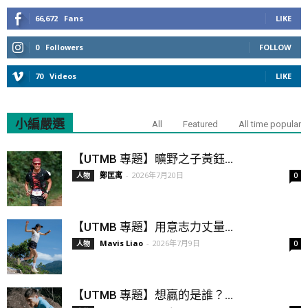
66,672
Fans
LIKE
0
Followers
FOLLOW
70
Videos
LIKE
小編嚴選
All
Featured
All time popular
【UTMB 專題】曠野之子黃鈺...
鄭匡寓
-
2026年7月20日
人物
0
【UTMB 專題】用意志力丈量...
Mavis Liao
-
2026年7月9日
人物
0
【UTMB 專題】想贏的是誰？...