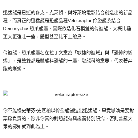
迅猛龍是已逝的麥克‧克萊頓，與好萊塢電影結合創造出的新品
種，而真正的迅猛龍是恐龍品種Velociraptor 伶盜龍系結合
Deinonychus恐爪龍屬，實際依造化石模擬的伶盜龍，大概比雞
更大更強壯一些，體型甚至比不上鴕鳥。
伶盜龍、恐爪龍屬名在拉丁文意為「敏捷的盜賊」與「恐怖的蜥
蜴」，是雙雙都是馳龍科恐龍的一屬。馳龍科的意思，代表著奔
跑的蜥蜴。
你不能怪史蒂芬•史匹柏以伶盜龍創造出迅猛龍，畢竟導演是要對
票房負責的，除非你真的對恐龍有興趣而特別研究，否則普羅大
眾的認知就到此為止。