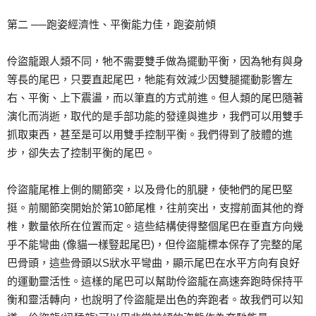
第二 ──跑姿經濟性、平衡能力佳，跑姿前傾
伶盜龍跟人類不同，牠不需要雙手做為擺動平衡，因為牠有與身
等長的尾巴，只要直起尾巴，牠能有效減少因雙腿擺動影響左
右、平衡、上下震盪，而以筆直的方式前進。但人類的尾巴隨著
演化而消逝，取代的是手部功能的發達與進步，我們可以用雙手
抓取東西，甚至是可以用雙手控制平衡。我們得到了肢體的進
步，卻失去了控制平衡的尾巴。
伶盜龍尾椎上側的關節突，以及骨化的肌腱，使牠們的尾巴堅
挺。前關節突開始於第10節尾椎，往前突出，支撐前面其他的脊
椎，數量依所在位置而定。這些結構使得整個尾巴在垂直方向幾
乎不能彎曲 (像貓一樣豎起尾巴)，但伶盜龍標本保存了完整的尾
巴骨頭，這些骨頭以S狀水平彎曲，顯示尾巴在水平方向有良好
的運動靈活性。這樣的尾巴可以幫助伶盜龍在高速奔跑時保持平
衡和靈活轉向，也說明了伶盜龍是出色的奔跑者。故我們可以知