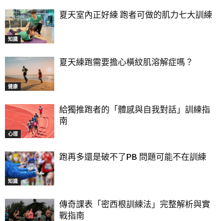
夏天室內正好練 跑者可做的肌力七大訓練
知識
夏天練跑需要擔心橫紋肌溶解症嗎？
健康
給獨推跑者的「體感與自我對話」訓練指
南
心理
跑再多還是破不了PB 問題可能不在訓練
知識
傳奇課表「密西根訓練法」完整解析與實
戰指南