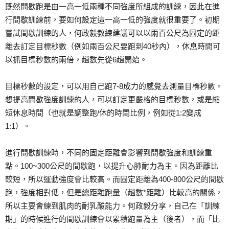
既然間歇跑是由一高一低兩種不同強度所組成的訓練，因此在進
行間歇訓練前，要如何設定這一高一低的強度就很重要了。初期
嘗試間歇訓練的人，何政毅教練建議可以以兩百公尺為固定的距
離去訂定目標秒數（例如兩百公尺要跑到40秒內），休息時間可
以抓目標秒數的兩倍，趟數先從6趟開始。
目標秒數的設定，可以用自己跑7-8成力的感覺去測量目標秒數。
想提高間歇強度訓練的人，可以訂定更嚴格的目標秒數，或是縮
短休息時間（也就是調整跑/休的時間比例，例如從1:2變成
1:1）。
進行間歇訓練時，不同的固定距離會影響到間歇強度和訓練重
點。100~300公尺的間歇跑，以提升心肺耐力為主。因為距離比
較短，所以運動強度會比較高。而固定距離為400-800公尺的間歇
跑，強度相對低，但是總距離跑量（趟數*距離）比較高的關係，
所以主要會練到肌肉的耐乳酸能力。何政毅分享，自己在「訓練
期」的時候進行的間歇訓練會以累積跑量為主（後者），而「比