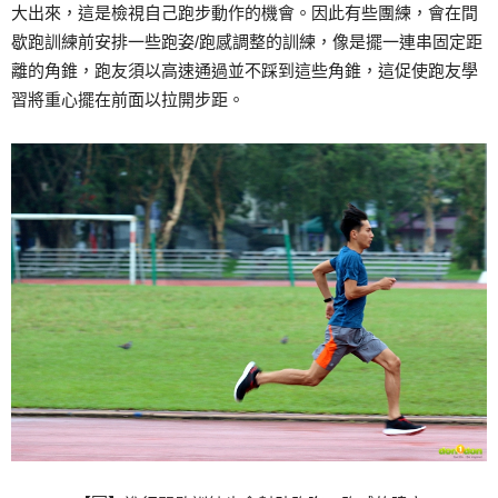
大出來，這是檢視自己跑步動作的機會。因此有些團練，會在間
歇跑訓練前安排一些跑姿/跑感調整的訓練，像是擺一連串固定距
離的角錐，跑友須以高速通過並不踩到這些角錐，這促使跑友學
習將重心擺在前面以拉開步距。