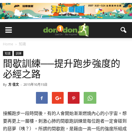
Home
知識
知識
訓練
間歇訓練──提升跑步強度的
必經之路
By
方 佳文
-
2015年10月15日
接觸跑步一段時間後，有的人會開始漸漸燃燒內心的小宇宙。想
要再更上一層樓，刺激心肺的間歇跑訓練是每位跑者一定會碰到
的惡夢（咦？）。所謂的間歇跑，是藉由一高一低的強度所組成