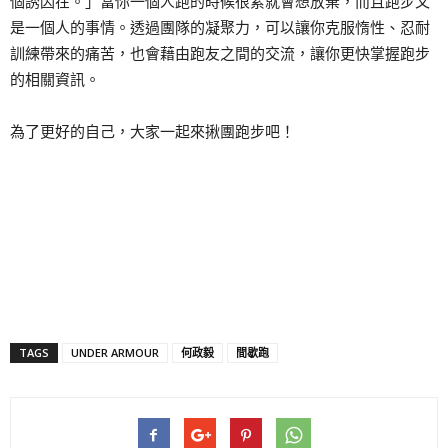
個誘因在。」當你一個人跑的時候很累就會想放棄，而且跑步又
是一個人的事情。透過團隊的凝聚力，可以讓你克服惰性、忍耐
訓練帶來的痛苦，也會藉由跑友之間的交流，讓你更快掌握跑步
的相關資訊。
為了更好的自己，大家一起來揪團跑步吧！
TAGS
UNDER ARMOUR
何政毅
間歇跑