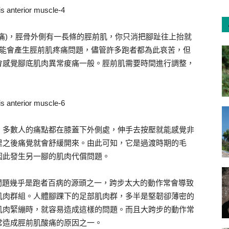
痛)，脛骨外側有一長條的脛前肌，你只消把腳趾往上抬就
可能會產生脛前肌疼痛問題，儘管許多跑者都為此哀苦，但
會感覺腳底肌肉異常痠痛一般。脛前肌需要時間進行調整，
，多數人的痛點都在膝蓋下外側處，伸手去按壓就能感覺非
里之後痛覺就會舒緩開來。由此可知，它是過渡時期的毛
因此發生另一腳的肌肉代償問題。
的問題幾乎是跑者百病的源頭之一，跨步太大的動作常會導致
肌肉群組。人體腳踝下的足部肌肉群，多半是堅韌卻薄密的
肌肉緊繃時，就容易造成這樣的問題。而且大跨步的動作常
常造成脛前肌酸痛的原因之一。