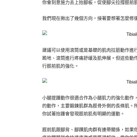
你會刻意施力去上抬腳板，促使腳尖拉撐脛前
我們現在揪出了幾個方向，接著要想著怎麼修
建議可以使用滾筒或是基礎的肌肉拉筋動作進
跪地、滾筒進行疼痛舒緩及肌伸展。但這些動
行脛前肌的強化。
小腿提踵動作很適合作為小腿肌力的強化動作
的動作，主要鍛鍊肌群為脛骨外側的長條肌。
你試著抬踵會發現脛前肌有明顯的運動。
脛前肌跟腳背、腳踝肌肉群有連帶關係，如果