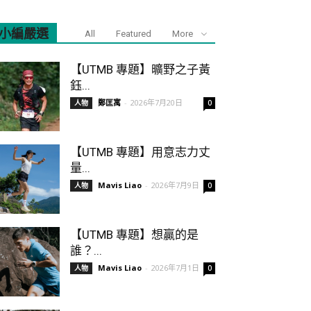
小編嚴選
All
Featured
More
【UTMB 專題】曠野之子黃
鈺...
鄭匡寓
-
2026年7月20日
人物
0
【UTMB 專題】用意志力丈
量...
Mavis Liao
-
2026年7月9日
人物
0
【UTMB 專題】想贏的是
誰？...
Mavis Liao
-
2026年7月1日
人物
0