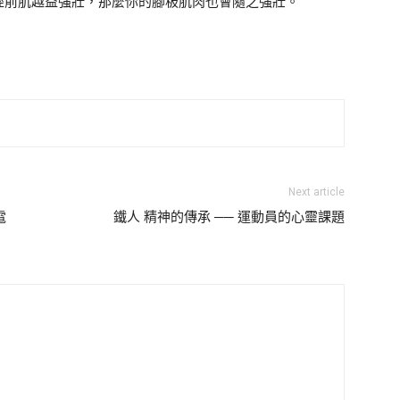
脛前肌越益強壯，那麼你的腳板肌肉也會隨之強壯。
Next article
電
鐵人 精神的傳承 ── 運動員的心靈課題