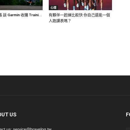
心理
Garmin 收購 Traini...
有夥伴一起練比較快 你自己還能一個
人跑課表嗎？
OUT US
F
act us:
service@bravelog.tw