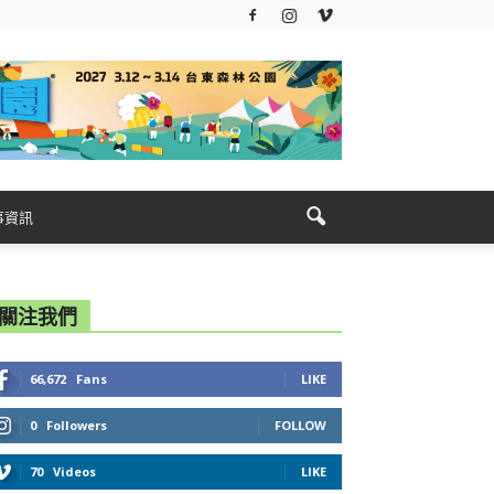
事資訊
關注我們
66,672
Fans
LIKE
0
Followers
FOLLOW
70
Videos
LIKE