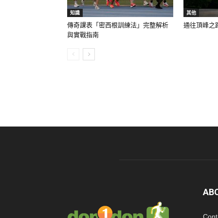
知識
其他
傳奇課表「密西根訓練法」完整解析
通往頂峰之路 談 
與實戰指南
AB
Cont