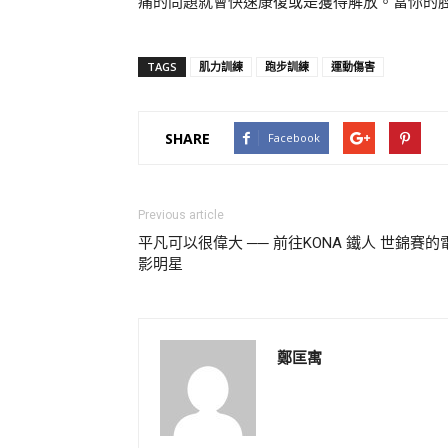
痛的問題就會快速康復或是獲得解放。當你的
TAGS
肌力訓練
跑步訓練
運動傷害
SHARE
Facebook
Previous article
平凡可以很偉大 ── 前往KONA 鐵人 世錦賽的
影明星
鄭匡寓