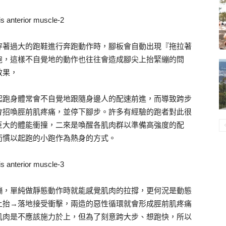
穿著過大的跑鞋進行奔跑動作時，腳板會自動出現『拖拉著
跑，這樣不自覺地的動作也往往會造成腳尖上抬緊繃的問
效果，
起跑身體常會不自覺地跟隨身邊人的配速前進，而導致跨步
會招喚脛前肌疼痛，並停下腳步。許多有經驗的跑者對此很
巨大的體能衝撞，二來是喚醒各肌肉群以準備高強度的配
而慣以起跑的小跑作為熱身的方式。
繃，單純做靜態動作時就能感覺肌肉的拉撐，更何況是動態
上抬→落地接受衝擊，兩造的惡性循環就會形成脛前肌疼痛
肌肉是不應該施力於上，但為了刻意跨大步、想跑快，所以