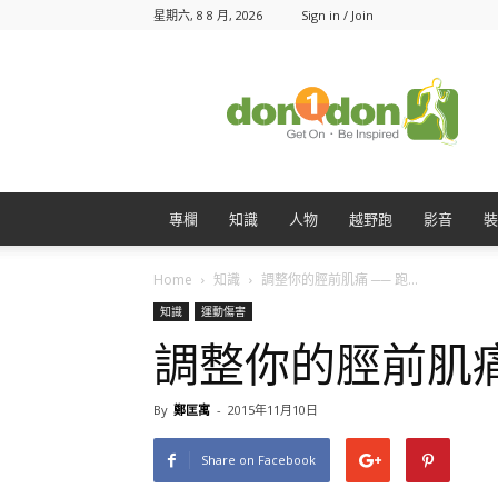
星期六, 8 8 月, 2026
Sign in / Join
Don1Don
動
一
動
專欄
知識
人物
越野跑
影音
裝
Home
知識
調整你的脛前肌痛 ── 跑...
知識
運動傷害
調整你的脛前肌痛
By
鄭匡寓
-
2015年11月10日
Share on Facebook