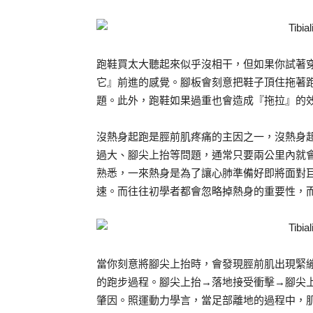
跑鞋買太大聽起來似乎沒相干，但如果你試著
它』前進的感覺。腳板會刻意把鞋子頂住拖著
題。此外，跑鞋如果過重也會造成『拖拉』的
沒熱身起跑是脛前肌疼痛的主因之一，沒熱身
過大、腳尖上抬等問題，通常只要兩公里內就
熟悉，一來熱身是為了讓心肺準備好即將面對
速。而往往初學者都會忽略掉熱身的重要性，
當你刻意將腳尖上抬時，會發現脛前肌出現緊
的跑步過程。腳尖上抬→落地接受衝擊→腳尖
肇因。照運動力學言，當足部離地的過程中，