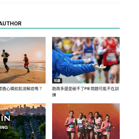
 AUTHOR
知識
要擔心橫紋肌溶解症嗎？
跑再多還是破不了PB 問題可能不在訓
練