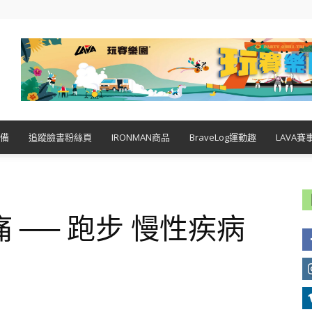
備
追蹤臉書粉絲頁
IRONMAN商品
BraveLog運動趣
LAVA賽
 ── 跑步 慢性疾病