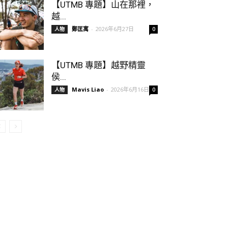
【UTMB 專題】山在那裡，
越...
鄭匡寓
-
2026年6月27日
人物
0
【UTMB 專題】越野精靈
侯...
Mavis Liao
-
2026年6月16日
人物
0