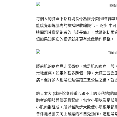
每個人的膝蓋下都有塊長骨為脛骨(踢到會非常
能感覺那塊肌肉的拉撐跟收縮變化。 跑步 中
這問題其實是跑者的『成長痛』，就跟跑初馬
但如果知道它的根源就能更有效做動作調整。
脛前肌的疼痛覺非常微妙，像是肌肉痠痛一般
常地痠痛。如果勉強多跑個一陣，大概三五公
病。但許多人也是在勉強跑三五公里之後，就
跨步太大 (或是說身體重心跟不上跨步落地)
跑者的腿肢體僵硬且緊繃，包含小腿以及足部
小肌肉群組成。所以當跨步大致使小腿跟足部
會伴隨著腳尖向上緊繃的不自覺動作，這也是