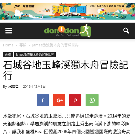
Home
專欄
James激流獨木舟的冒險世界
專欄
James激流獨木舟的冒險世界
石城谷地玉峰溪獨木舟冒險記
行
By
宋友仁
-
2015年12月8日
水龍擺尾，石城谷地的玉峰溪…只能追憶10米跳瀑。2014年的夏
天很熱很熱，攀岩溯溪的朋友在網路上秀出泰崗溪下溯的精彩照
片，讓我和盛雄Bear回憶起2006年四個英國巡迴國際的激流舟高