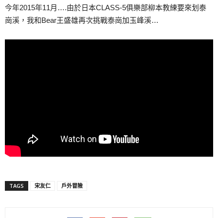
今年2015年11月….由於日本CLASS-5俱樂部柳本教練要來划泰
崗溪，我和Bear王盛雄再次挑戰泰崗加玉峰溪…
TAGS
宋友仁
戶外冒險