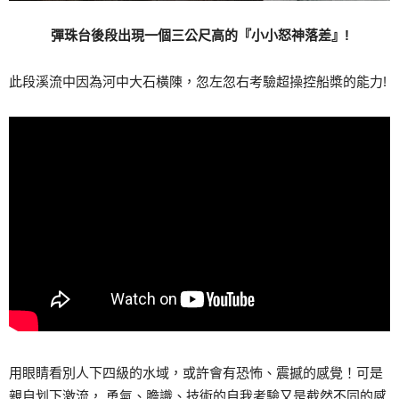
彈珠台後段出現一個三公尺高的『小小怒神落差』!
此段溪流中因為河中大石橫陳，忽左忽右考驗超操控船槳的能力!
用眼睛看別人下四級的水域，或許會有恐怖、震撼的感覺！可是
親自划下激流， 勇氣、膽識、技術的自我考驗又是截然不同的感