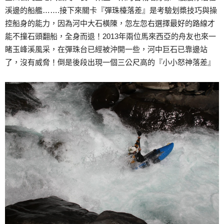
溪邊的船艦…….接下來關卡『彈珠檯落差』是考驗划槳技巧與操
控船身的能力，因為河中大石橫陳，忽左忽右選擇最好的路線才
能不撞石頭翻船，全身而退！2013年兩位馬來西亞的舟友也來一
睹玉峰溪風采，在彈珠台已經被沖開一些，河中巨石已靠邊站
了，沒有威脅！倒是後段出現一個三公尺高的『小小怒神落差』