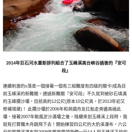
2014年巨石河水重新排列組合了玉峰溪高台峽谷過後的『安可
段』
連續刺激的s落差一個接著一個有三組難度有四級的關卡!成為目
前玉峰溪的新難關。通過新難關『安可段』不久就到被砂石填滿
的玉峰攔沙壩，目前高約12公尺(原本10公尺高，於2013年初又
修補增建)！ 此攔沙壩於2006年和英國舟友扛船走旁邊高繞此
壩，接著2007年颱風淤沙滿壩之後，陸續來划玉峰溪上段時，我
就有打算獨木舟跳飛下去！開始練習四公尺的大豹溪瀑布，六公
尺的那羅溪瀑布到2009年鄧哥帶領我們一行14人到玉峰溪下段的