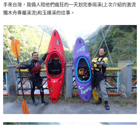
手來台灣，我倆人陪他們瘋狂的一天划完泰崗溪(上次介紹的激流
獨木舟專屬溪流)和玉峰溪的往事。