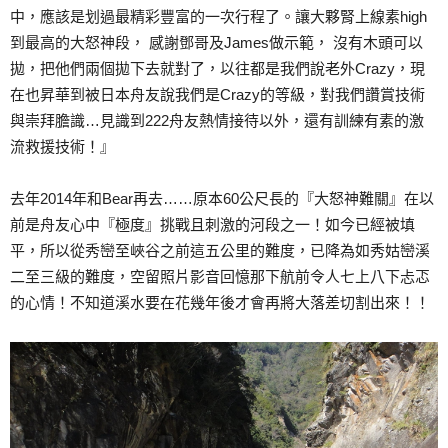
中，應該是划過最精彩豐富的一次行程了。讓大夥腎上線素high
到最高的大怒神段， 感謝鄧哥及James做示範， 沒有木頭可以
拋，把他們兩個拋下去就對了，以往都是我們說老外Crazy，現
在也昇華到被日本舟友說我們是Crazy的等級，對我們讚賞技術
與崇拜膽識…見識到222舟友熱情接待以外，還有訓練有素的激
流救援技術！』
去年2014年和Bear再去……原本60公尺長的『大怒神難關』在以
前是舟友心中『極度』挑戰且刺激的河段之一！如今已經被填
平，所以從秀巒至峽谷之前這五公里的難度，已降為如秀姑巒溪
二至三級的難度，空留照片影音回憶那下航前令人七上八下忐忑
的心情！不知道溪水要在花幾年後才會再將大落差切割出來！！