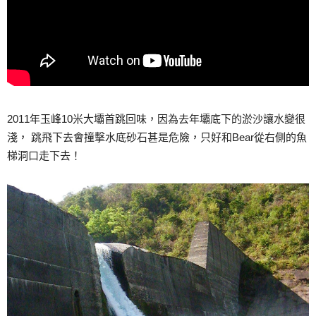
2011年玉峰10米大壩首跳回味，因為去年壩底下的淤沙讓水變很
淺， 跳飛下去會撞擊水底砂石甚是危險，只好和Bear從右側的魚
梯洞口走下去！