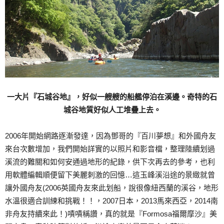
一大片『石城谷地』，好似一艘艘的船艦停泊在溪邊。奇特的石
城谷地質好似人工堆疊上去。
2006年開始網路逐漸發達，因為鄧哥的『百川夢想』和外國舟友
來台次數增加，我們開始詳實的以照片和影音檔，整理陸續划過
溪流的難關和如何安通過地形的紀錄，供下次再去的參考，也利
用軟體編輯順便留下美麗刺激的回憶…這玉峰溪沿途的景緻就曾
讓外國舟友(2006英國舟友來此划船，說很像紐西蘭的溪谷，地形
水溫很適合訓練和挑戰！！，2007日本，2013馬來西亞，2014南
非舟友持續來此！)嘖嘖稱讚，真的就是『Formosa福爾摩沙』美