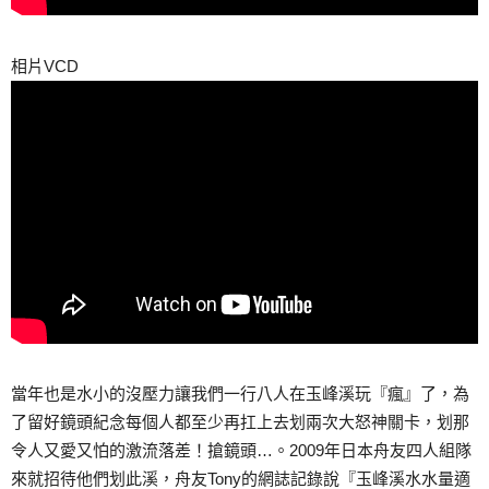
相片VCD
當年也是水小的沒壓力讓我們一行八人在玉峰溪玩『瘋』了，為
了留好鏡頭紀念每個人都至少再扛上去划兩次大怒神關卡，划那
令人又愛又怕的激流落差！搶鏡頭…。2009年日本舟友四人組隊
來就招待他們划此溪，舟友Tony的網誌記錄說『玉峰溪水水量適