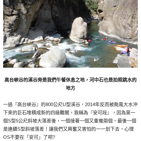
高台峽谷的溪谷旁是我們午餐休息之地，河中石也是拍照跳水的
地方
一過『高台峽谷』的800公尺U型溪谷，2014年反而被颱風大水沖
下來的巨石堆積成新的四級難關，我稱為『安可段』，因為第一
個S型5公尺斜坡大落差後，一個接著一個又重複兩個，最後一個
是連續S型斜坡落差！讓我們又興奮又害怕的一一划下去，心理
OS不要在「安可」了吧?