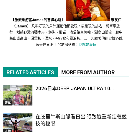
【激流舟游客James的冒險心跳】
宋友仁
（James）
凡舉好玩的戶外運動他都愛玩，最常玩的排名：騎單車旅
行、划越野激流獨木舟、游泳、攀岩、溜公路直牌輪、溯高山溪流、爬中
級山或高山、滑雪板、潛水、飛行傘和風浪板……一起跟著他的冒險心跳
感受世界吧！ JOE部落格：
我就是愛玩
RELATED ARTICLES
MORE FROM AUTHOR
2026日本DEEP JAPAN ULTRA 10...
報導
在庇里牛斯山脈看日出 張致遠重新定義競
技的極限
人物