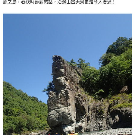
麗之島，春秋時節對的話，沿途山巒美景更是令人著迷！