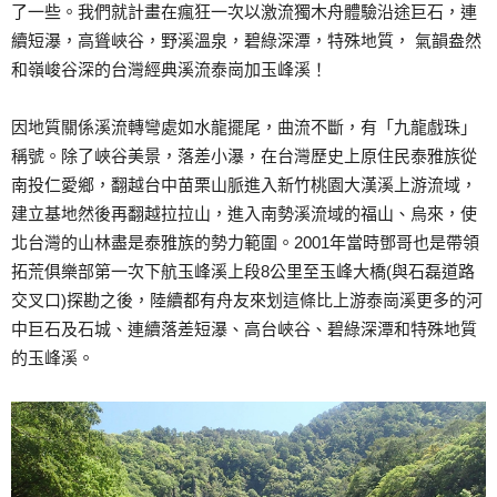
了一些。我們就計畫在瘋狂一次以激流獨木舟體驗沿途巨石，連
續短瀑，高聳峽谷，野溪溫泉，碧綠深潭，特殊地質， 氣韻盎然
和嶺峻谷深的台灣經典溪流泰崗加玉峰溪！
因地質關係溪流轉彎處如水龍擺尾，曲流不斷，有「九龍戲珠」
稱號。除了峽谷美景，落差小瀑，在台灣歷史上原住民泰雅族從
南投仁愛鄉，翻越台中苗栗山脈進入新竹桃園大漢溪上游流域，
建立基地然後再翻越拉拉山，進入南勢溪流域的福山、烏來，使
北台灣的山林盡是泰雅族的勢力範圍。2001年當時鄧哥也是帶領
拓荒俱樂部第一次下航玉峰溪上段8公里至玉峰大橋(與石磊道路
交叉口)探勘之後，陸續都有舟友來划這條比上游泰崗溪更多的河
中巨石及石城、連續落差短瀑、高台峽谷、碧綠深潭和特殊地質
的玉峰溪。