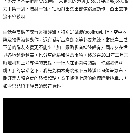
下落差時不要把船變成橫向, 來到水的唇邊(Lips,最突出部)必須奮
力手槳一划，腰身一挺。把船飛出突出部做跳瀑動作。衝出去捲
流不會被吸
由低至高循序練習累積經驗，特別是跳瀑(boofing)動作，空中收
槳及預備滾翻動作，還有愛斯基摩翻滾等都要熟練，當然岸上或
下游的隊友支援更不能少！加上網路影音檔陸續有外國舟友在世
界各地越跳越高，也分享經驗和注意事項，終於在2011年二月天
時地利加上好夥伴的支援，一行人在鄧哥帶領說『你跳我們就
跳！』的承諾之下，我先划獨木舟跳飛下玉峰溪10M落差瀑布，
剛好是人類高度的恐懼起點，為玉峰溪上段的終極膽量挑戰…！
如今只能留下經典的影音資料