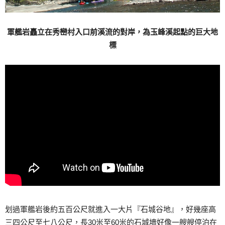
軍艦岩矗立在秀巒村入口前溪流的對岸，為玉峰溪起點的巨大地
標
划過軍艦岩後約五百公尺就進入一大片『石城谷地』，好幾座高
三四公尺至七八公尺，長30米至60米的石城墻好像一艘艘停泊在