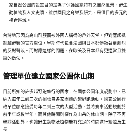
家自然公園的設置目的是為了保護國家特有之自然風景、野生
動植物及人文史蹟，並供國民之育樂及研究，是個目的多元的
複合區域。
台灣地形因為高山群簇而被外國人稱譽的戶外天堂，但對應起抵
制越野賽的官方單位，早期時代包含法國與日本都傳頌著更劇烈
的反對聲浪。而對應這樣的問題，在歐美及日本都有更適當且雙
贏的做法。
管理單位建立國家公園休山期
目前所知的許多越野跑盛行的國家，在國家公園年度規劃中，已
納入每年二到三次的招標自各家團體的越野跑活動。國家公園行
政單位願意接受每年二到三次的大型活動，並將賽事活動規劃於
前半年或後半年，而其他時間則權作為山岳的休山期，除了不再
舉辦活動外，也讓野生動物及植物能有充足的時間進行繁殖及生
長。