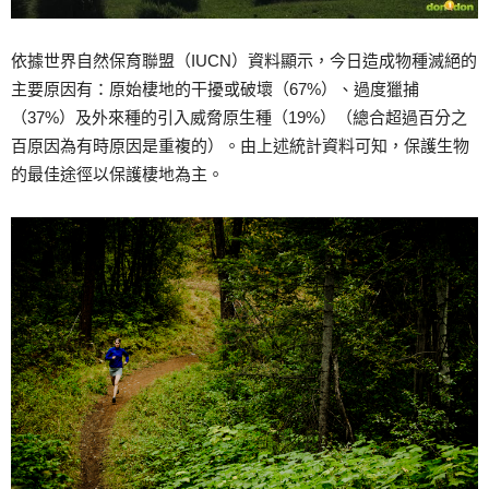
依據世界自然保育聯盟（IUCN）資料顯示，今日造成物種滅絕的
主要原因有：原始棲地的干擾或破壞（67%）、過度獵捕
（37%）及外來種的引入威脅原生種（19%）（總合超過百分之
百原因為有時原因是重複的）。由上述統計資料可知，保護生物
的最佳途徑以保護棲地為主。