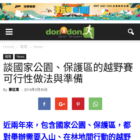
Home
報導
News
報導
News
談國家公園、保護區的越野賽
可行性做法與準備
By
鄭匡寓
-
2016年3月30日
近兩年來，包含國家公園、保護區，都
對舉辦需要入山、在林地間行動的越野