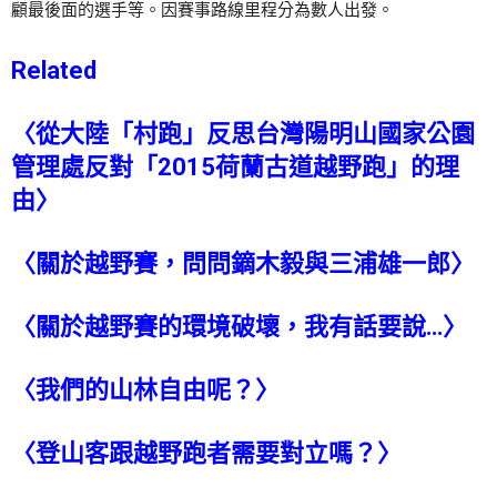
顧最後面的選手等。因賽事路線里程分為數人出發。
Related
〈
從大陸「村跑」反思台灣陽明山國家公園
管理處反對「2015荷蘭古道越野跑」的理
由
〉
〈
關於越野賽，問問鏑木毅與三浦雄一郎
〉
〈
關於越野賽的環境破壞，我有話要說…
〉
〈
我們的山林自由呢？
〉
〈
登山客跟越野跑者需要對立嗎？
〉