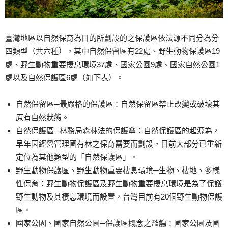
臺灣地區以自然保育為目的所劃設的之保護區依法源不同分為分
四類型（共六種），其中自然保留區有22處、野生動物保護區19
處、野生動物重要棲息環境37處、國家公園9處、國家自然公園1
處以及自然保護區6處（如下表）。
自然保留區─最嚴格的保護區：自然保留區禁止改變或破壞其
原有自然狀態。
自然保護區─林務局森林法的保護傘：自然保護區的起源為，
早年因經營管理國有林之保育需要而劃設，目前大部分已重新
定位為其他類型的「自然保護區」。
野生動物保護區、野生動物重要棲息環境─生物、棲地、多樣
性保育：野生動物保護區及野生動物重要棲息環境是為了保護
野生動物及其棲息環境而設置，台灣目前有20個野生動物保護
區。
國家公園、國家自然公園─保護區概念之濫觴：國家公園及國