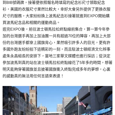
到BIB號碼牌，接著便依照報名時填寫的紀念衫尺寸領取紀念
衫，美國的衣服尺寸果然比較大，幸好大會另外提供了更換衣服
尺寸的服務，大家紛紛換上波馬紀念衫接著就進到EXPO開始購
買波馬紀念品和相關的運動商品。
逛完EXPO後，前往波士頓馬拉松終點線前集合，算一算今年參
加的台灣選手再加上加油團一共有超過70位的陣容，再加上大部
份的台灣選手都穿上國旗背心，果然吸引許多人的目光，更有許
多國外跑友紛紛拍下這精彩的一刻，而且駐波士頓經濟文化辨事
處朱永昌組長的安排下，當地三家華文媒體也進行採訪；從決定
參加波馬到真的站在波士頓馬拉松終點線花了5年多的時間，想著
明天能夠穿著國旗並且披著國旗衝入終點完成多年的夢想，心裏
的感動真的無法用任何言語來表達！