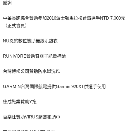
感謝
中華長跑協會贊助參加2016波士頓馬拉松台灣選手NTD 7,000元
（正式會員）
NU恩悠數位贊助無縫肌熱衣
RUNIVORE贊助奇亞子能量補給
台灣博松公司贊助防水盥洗包
GARMIN台灣國際航電提供Garmin 920XT供選手使用
德成鞋業贊助Y拖
百樂仕贊肋VIRUS腿套和頭巾