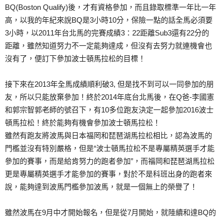
BQ(Boston Qualify)後，才有資格參加，而且錄取標準一年比一年
高，以我的年紀來說BQ是3小時10分，保險一點的話全馬必須要
3小時，以2011年台北馬的完賽成績3：22距離Sub3還有22分的
距離，雖然知道努力不一定能夠達成，但沒有去努力就連機會也
沒有了，便訂下參加波士頓馬拉松的目標！
接下來在2013年全馬成績順利破3, 但是找不到可以一同參加的朋
友，所以只能放棄參加！終於2014年底台北馬後，在Q爸-李國憲
和郭宗智郭老師的號召下，有10多位跑友決定一起參加2016波士
頓馬拉松！終於能夠有機會參加波士頓馬拉松！
雖然有跑友將波馬與日本福罔和琵琶湖馬拉松相比，認為波馬的
門檻並沒有特別嚴格，但是“波士頓馬拉松不是專屬精英選手才能
參加的賽事，而是給肯努力的跑者參加”，而福岡和琵琶湖馬拉松
更是專屬精英選手才能參加的賽事，對於不是科班出身的跑者來
說，能夠達到波馬門檻參加波馬，就是一個無上的榮譽了！
雖然波馬在9月中才開始報名，但是從7月開始，就陸續和達BQ的