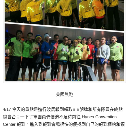
美國晨跑
4/17 今天的重點是進行波馬報到領取BIB號牌和所有隊員在終點
線會合；一下了車團員們便迫不及待前往 Hynes Convention
Center 報到。進入到報到會場很快的便找到自己的報到櫃枱和領