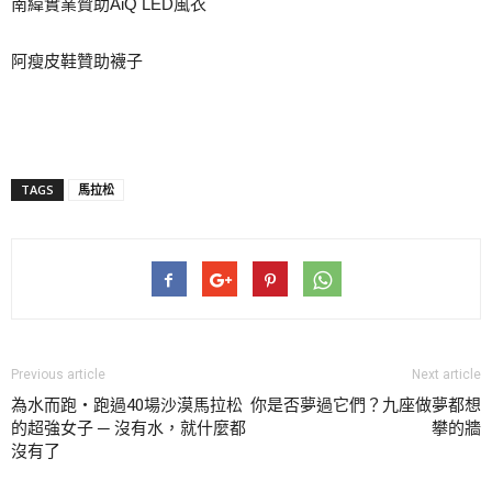
南緯實業贊助AiQ LED風衣
阿瘦皮鞋贊助襪子
TAGS
馬拉松
Previous article
Next article
為水而跑・跑過40場沙漠馬拉松
你是否夢過它們？九座做夢都想
的超強女子 ─ 沒有水，就什麼都
攀的牆
沒有了