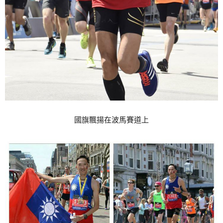
國旗飄揚在波馬賽道上