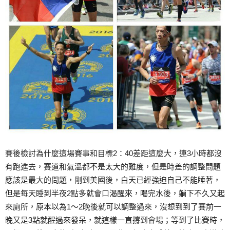
賽後檢討為什麼這場賽事和目標2：40差距這麼大，連3小時都沒
有跑進去，賽道和氣溫都不是太大的難度，但是時差的調整問題
應該是最大的問題，剛到美國後，白天已經強迫自己不能睡著，
但是每天睡到半夜2點多就會口渴醒來，喝完水後，躺下不久又起
來廁所，原本以為1～2晚後就可以調整過來，沒想到到了賽前一
晚又是3點就醒過來發呆，就這樣一直撐到會場；等到了比賽時，