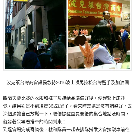
波克萊台灣商會設晏款待2016波士頓馬拉松台灣選手及加油團
將隔天要比賽的衣服和褲子及補給品準備好後，便趕緊上床睡
覺，結果卻是不到凌晨3點就醒了，看來時差還是沒有調整好，去
泡個澡讓自己放鬆一下，順便提醒團員賽後的集合地點及時間，
就發著呆等著搭車的時間到來！
到達會場完成寄物後，就和隊員一起去排隊搭乘大會接駁車前往