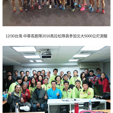
12/30台灣.中華長跑隊2016馬拉松隊員參加北大5000公尺測驗