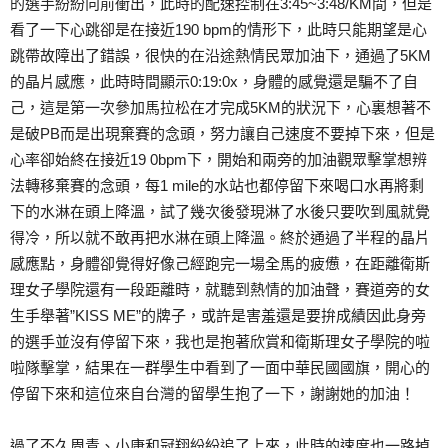
的選手紛紛向前衝出，此時的配速控制在3:45~3:48/KM間，但是
看了一下心跳卻是在接近190 bpm的情形下，此時只能期望是心
跳帶故障出了錯誤，很快的在沿途熱情民眾加油下，通過了5KM
的晶片感應，此時時間顯示0:19:0x，身體的感覺還是騙不了自
己，這是第一次參加馬拉松在才完成5KM的狀況下，心裏想著不
是破PB而是出現棄賽的念頭，努力讓自己速度不要掉下來，但是
心率卻始終在接近19 0bpm下，開始和兩旁的加油觀眾擊掌想辨
法轉移棄賽的念頭，每1 mile的水站也都停留下來喝口水再將剩
下的水淋在頭上降溫，試了幾次後發現淋了水後只要吹到風就覺
得冷，所以就不敢再把水淋在頭上降溫。終於通過了半程的晶片
感應點，身體卻覺得好像己經跑完一場全馬的疲憊，在距離衛斯
理女子學院還有一段距離時，就聽到熱情的加油聲，賽道旁的女
生手舉著”KISS ME”的牌子，或許是害羞還是要拚成績因此身旁
的選手並沒有停留下來，我也是抱著欣賞和衛斯理女子學院的啦
啦隊擊掌，結果在一群學生中看到了一面中華民國國旗，開心的
停留下來和這位來自台灣的留學生抱了一下，謝謝她的加油！
過了不久周青、小康和冠翔紛紛追了上來，此時的速度也一路掉