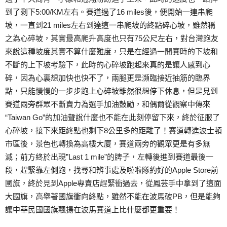
到了剩下5:00/KM左右。賽道過了16 miles後，便開始一連串爬
坡，一直到21 miles左右到達這一串爬坡的終點碎心坡，雖然稱
之為心碎坡，其實最高爬升高度也只有75公尺左右，對台灣跑友
來說這種坡度其實不算什麼難度，只是在經過一開賽時的下坡和
不斷的上下坡考驗下，此時的心碎坡跑起來真的是讓人感到心
碎，因為心裏想加快也快不了，兩腿更是瀕臨接近抽筋的臨界
點，只能慢慢的一步步跑上心碎坡雖然很想停下休息，但是見到
賽道兩旁群眾不斷賣力為選手加油鼓勵，和偶爾從觀察中傳來
“Taiwan Go”的加油聲說什麼也不能在此刻停留下來，終於征服了
心碎坡，接下來距終點也剩下8公里多的距離了！賽道轉進波士頓
市區後，景色也轉換為高樓大廈，賽道兩旁的觀眾更是有多無
減；前方終於出現”Last 1 mile”的牌子，左轉後進到賽道最後一
段，趕緊靠左側跑，找尋和辨事處及啦啦隊約好的Apple Store前
國旗，終於見到Apple專賣店趕緊衝過去，從鳳芸手中拿到了這面
大國旗，高舉著國旗衝向終點，雖然不能在波馬破PB，但是能夠
讓中華民國國旗飄揚在波馬賽道上比什麼都更重要！