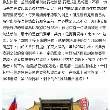
跑友連繫，並開始著手與旅行社連繫-行程規劃及報價，不過一切
還是要等波馬報名後的放榜結果！9月中開始報名依照達標成績的
差距登記報名，每天陸續傳來錄取的消息，但是沒有見到自己的
名字出現在官網錄舉行取名單前，內心還是忐忑不安，9月底公佈
最後錄取的標準為比BQ高2分28秒，很可惜有一位隊員被刷下來
無法參加，慶幸的是台灣選手一共有50位獲得資格，比2015年波
馬足足多了28位！接下來的任務，就是想辨法連絡到全部50位台
灣選手，由於大會只有提供了英文譯名，年齡和居住地，因此要
找到全部的台灣選手，有一定的難度；幸好在透過查詢路協賽事
成績、跑者廣場登錄的資料、及FB和跑友的協助下，找到了47位
跑者，剩下的3位雖然已知道姓名，但是卻一直無法聯絡上，幸好
其中一位居住在美國也要參加波馬跑友，在運筆上留言詢問，也
順利聯絡上第48位隊員，剩下的2位隊員無法聯絡上！