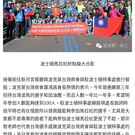
波士頓馬拉松終點線大合影
接著前往新月宮餐廳與波克萊台灣商會與駐波士頓辨事處進行餐
敍；波克萊台灣商會蕭鴻昌會長熱情的表示，今年是連續第三年
招待台灣波馬的選手和加油團，而且人數一年比一年多，希望明
年參加人數能夠達到100人。駐波士頓辨事處賴銘祺處長致詞時
說平時也有在慢跑所以很佩服能夠參加馬拉松的選手，尤其是大
家都不是專業的跑者下能夠參加波士頓馬拉松更是了不起。郭宗
智老師也代表台灣選手感謝波克萊台灣商會與駐波士頓辨事處的
款待，及分享參加波馬的經驗並期許明天選手都能創造佳績。在