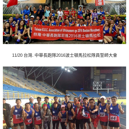
11/20 台灣. 中華長跑隊2016波士頓馬拉松隊員誓師大會