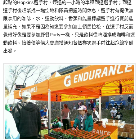
起點的Hopkins選手村，經過約一小時的車程到達選手村；到達
選手村後趕緊找一塊空地和隊員把握時間休息，選手村有提供無
限享用的咖啡、水、運動飲料、香蕉和能量棒讓選手進行賽前能
量補充，如果不是因為知道要參加波士頓馬拉松，在選手村反而
覺得好像是要參加野餐Party一樣，只是飲料從啤酒換成咖啡和運
動飲料。接著便等候大會廣播通知各個梯次選手前往起跑線準備
出發。