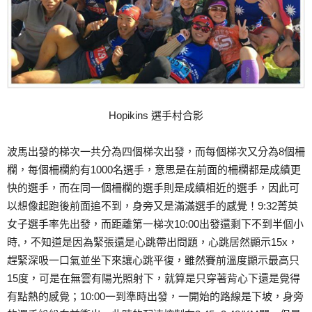
Hopikins 選手村合影
波馬出發的梯次一共分為四個梯次出發，而每個梯次又分為8個柵
欄，每個柵欄約有1000名選手，意思是在前面的柵欄都是成績更
快的選手，而在同一個柵欄的選手則是成績相近的選手，因此可
以想像起跑後前面追不到，身旁又是滿滿選手的感覺！9:32菁英
女子選手率先出發，而距離第一梯次10:00出發還剩下不到半個小
時,，不知道是因為緊張還是心跳帶出問題，心跳居然顯示15x，
趕緊深吸一口氣並坐下來讓心跳平復，雖然賽前溫度顯示最高只
15度，可是在無雲有陽光照射下，就算是只穿著背心下還是覺得
有點熱的感覺；10:00一到準時出發，一開始的路線是下坡，身旁