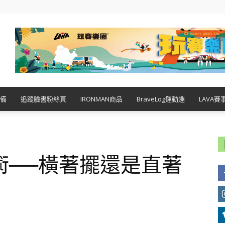
備
追蹤臉書粉絲頁
IRONMAN商品
BraveLog運動趣
LAVA賽
術──橫著擺還是直著