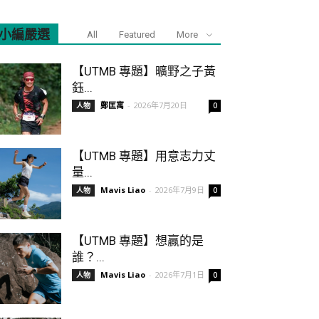
小編嚴選
All
Featured
More
【UTMB 專題】曠野之子黃
鈺...
鄭匡寓
-
2026年7月20日
人物
0
【UTMB 專題】用意志力丈
量...
Mavis Liao
-
2026年7月9日
人物
0
【UTMB 專題】想贏的是
誰？...
Mavis Liao
-
2026年7月1日
人物
0