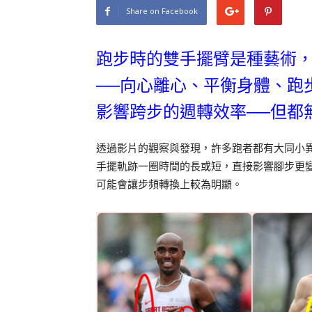
Share on Facebook
跑步時的雙手擺臂是種藝術
──向心離心、平衡身體、跑
影響跨步的週轉效率──但都
透過影片的觀察與發現，許多跑者都有大同小
手擺軌跡一圈時間的長或短，直接影響腳步更
可能會讓步頻轉換上較為明顯。