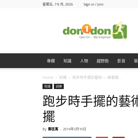
星期五, 7 8 月, 2026
Sign in / Join
Don1Don
動
一
動
專欄
知識
人物
越野跑
影音
裝
Home
知識
跑步時手擺的藝術──橫著擺...
知識
訓練
跑步時手擺的藝
擺
By
鄭匡寓
-
2016年5月10日