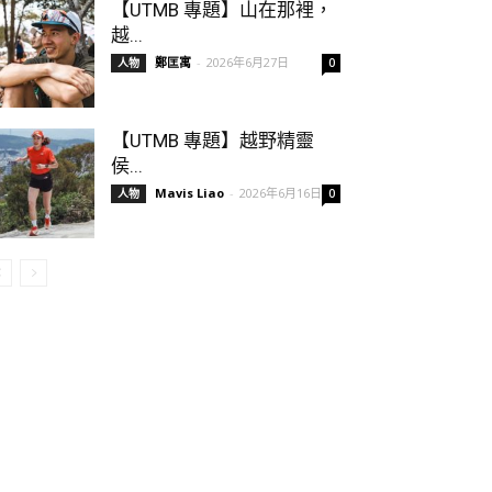
【UTMB 專題】山在那裡，
越...
鄭匡寓
-
2026年6月27日
人物
0
【UTMB 專題】越野精靈
侯...
Mavis Liao
-
2026年6月16日
人物
0