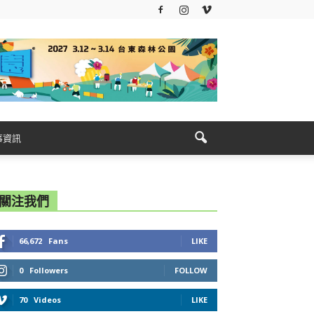
事資訊
關注我們
66,672
Fans
LIKE
0
Followers
FOLLOW
70
Videos
LIKE