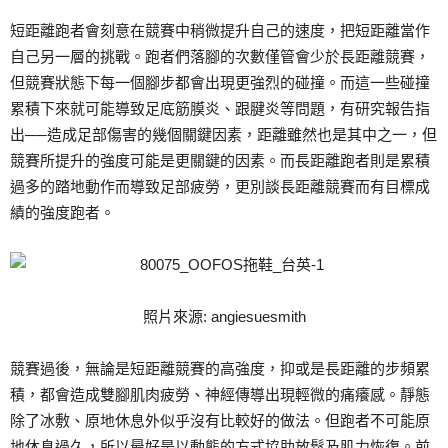
短距離跑者會刻意在競賽中稍微提升自己的速度，把短距離當作
自己另一層的挑戰。跑者們落腳的次數僅管會少於長距離競賽，
但競賽狀態下每一個腳步都會出現更強烈的碰撞。而這一些碰撞
累積下來就可能導致足底筋膜炎、跟腱炎等問題，有研究報告指
出──造成足部傷害的幾個關鍵因素，距離雖然也是其中之一，但
競賽所提升的強度可能是更關鍵的因素。而長距離跑者則是累積
過多的踏地動作而導致足部疲勞，更別談長距離競賽而有目標成
績的強度跑者。
照片來源: angiesuesmith
競賽過後，無論是短距離競賽的高強度，抑或是長距離的步頻累
積，都會造成雙腳肌肉疲勞、神經傳導出現輕微的痛癢感。靜態
除了冰敷、原地休息外似乎沒有比較好的做法。但跑者不可能原
地休息過久，所以最好是以動態的方式協助放鬆及肌力恢復。前