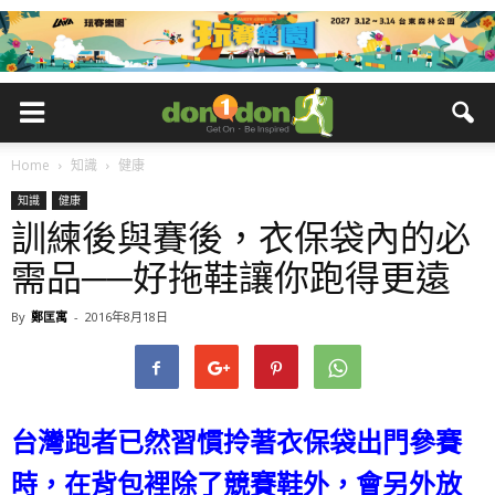
Home
知識
健康
知識
健康
訓練後與賽後，衣保袋內的必
需品──好拖鞋讓你跑得更遠
By
鄭匡寓
-
2016年8月18日
台灣跑者已然習慣拎著衣保袋出門參賽
時，在背包裡除了競賽鞋外，會另外放