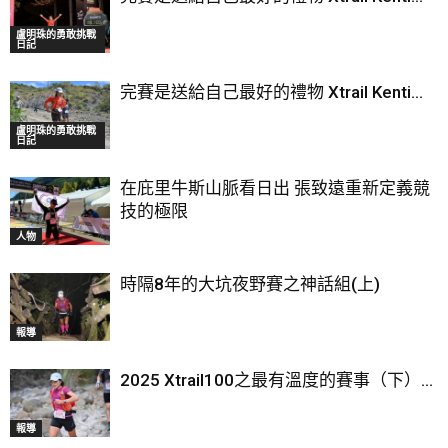
盧明珠的勇敢挑戰
日記
完賽是送給自己最好的禮物 Xtrail Kenti...
盧明珠的勇敢挑戰
日記
在庇里牛斯山脈看日出 張致遠重新定義競
技的極限
人物
時隔8年的大坑夜野賽之神話組(上)
報導
2025 Xtrail100之最有溫度的賽事（下）...
報導