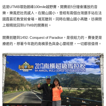
這是UTMB環勃朗峰100mile越野賽，開賽前5分鐘會播放的音
樂，樂風悲壯而感人，在關山國小，曾經有兩個台灣選手站在法
國霞慕尼教堂前會場，親耳聽到，同時在關山國小再聽，彷彿閉
上眼睛就回到UTMB的開賽前。
開賽前聽到1492: Conquest of Paradise，是很給力的，賽後更是
療癒的，想著今年跑的南橫景色與身心靈經歷，一切都很值得。