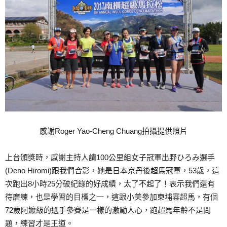
感謝Roger Yao-Cheng Chuang拍攝提供照片
上台頒獎時，感謝主持人請100公里組女子冠軍出野ひろみ選手
(Deno Hiromi)跟我們合影，她是日本京丹後超馬冠軍，53歲，這
次跑出8小時25分破紀錄的好成績，太了不起了！表示我們還有
待磨練，也是學習的目標之一，這跟小美參加柬埔寨超馬，有個
72歲阿嬤級的選手參賽是一樣的激勵人心，跑超馬年齡不是問
題，練習才是王道。