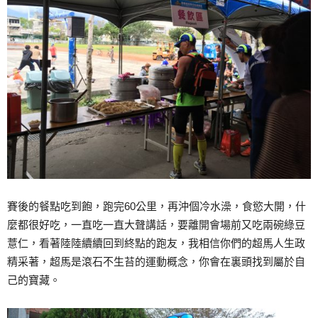
賽後的餐點吃到飽，跑完60公里，再沖個冷水澡，食慾大開，什
麼都很好吃，一直吃一直大聲講話，要離開會場前又吃兩碗綠豆
薏仁，看著陸陸續續回到終點的跑友，我相信你們的超馬人生政
精采著，超馬是滾石不生苔的運動概念，你會在裏頭找到屬於自
己的寶藏。