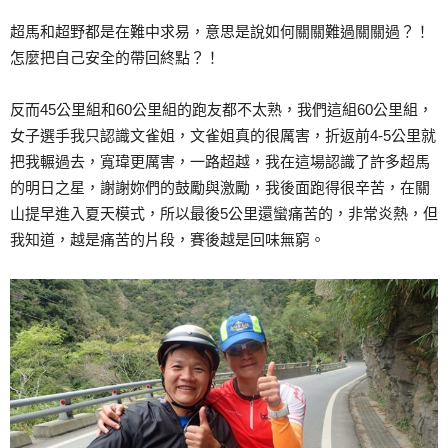
超馬和超野都是在難中求易，意思是說如何關關難過關關過？！
怎麼把自己安全的帶回終點？！
反而45公里組和60公里組的跑友都不太熟，我們這組60公里組，
女子選手我只認識文雀姐，文雀姐真的很厲害，折返前4-5公里就
把我輾過去，寬瑋更厲害，一路超越，我在這場認識了許多超馬
的明日之星，謝謝妳們的鼓勵與激勵，我後面跑得很辛苦，在關
山提早進入夏天模式，所以最後5公里還蠻痛苦的，非常炎熱，但
我知道，越是痛苦的片段，賽後越是回味無窮。