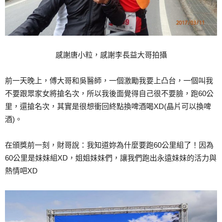
感謝唐小粒，感謝李長益大哥拍攝
前一天晚上，傅大哥和吳醫師，一個激勵我要上凸台，一個叫我
不要跟眾家女將搶名次，所以我後面覺得自己很不要臉，跑60公
里，還搶名次，其實是很想衝回終點換啤酒喝XD(晶片可以換啤
酒)。
在頒獎前一刻，財哥說：我知道妳為什麼要跑60公里組了！因為
60公里是妹妹組XD，姐姐妹妹們，讓我們跑出永遠妹妹的活力與
熱情吧XD