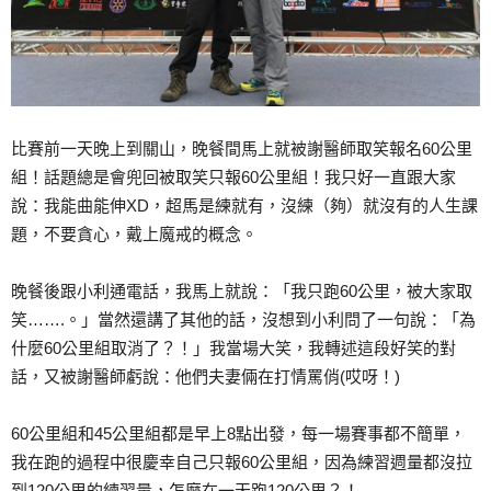
比賽前一天晚上到關山，晚餐間馬上就被謝醫師取笑報名60公里
組！話題總是會兜回被取笑只報60公里組！我只好一直跟大家
說：我能曲能伸XD，超馬是練就有，沒練（夠）就沒有的人生課
題，不要貪心，戴上魔戒的概念。
晚餐後跟小利通電話，我馬上就說：「我只跑60公里，被大家取
笑…….。」當然還講了其他的話，沒想到小利問了一句說：「為
什麼60公里組取消了？！」我當場大笑，我轉述這段好笑的對
話，又被謝醫師虧說：他們夫妻倆在打情罵俏(哎呀！)
60公里組和45公里組都是早上8點出發，每一場賽事都不簡單，
我在跑的過程中很慶幸自己只報60公里組，因為練習週量都沒拉
到120公里的練習量，怎麼在一天跑120公里？！