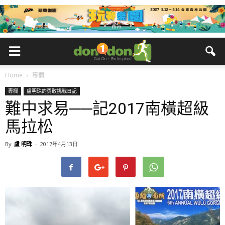
Home
專欄
專欄
盧明珠的勇敢挑戰日記
難中求易──記2017南橫超級
馬拉松
By
盧 明珠
-
2017年4月13日