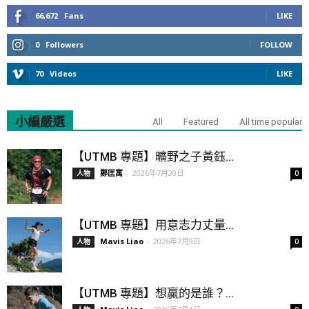
66,672
Fans
LIKE
0
Followers
FOLLOW
70
Videos
LIKE
小編嚴選
All
Featured
All time popular
【UTMB 專題】曠野之子黃鈺...
鄭匡寓
-
2026年7月20日
人物
0
【UTMB 專題】用意志力丈量...
Mavis Liao
-
2026年7月9日
人物
0
【UTMB 專題】想贏的是誰？...