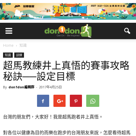
Home
知識
知識
訓練
超馬教練井上真悟的賽事攻略
秘訣──設定目標
By
don1don編輯群
-
2017年4月25日
台灣的朋友們，大家好！我是超馬跑者井上真悟。
對各位以健康為目的而樂在跑步的台灣朋友來說，怎麼看待超馬