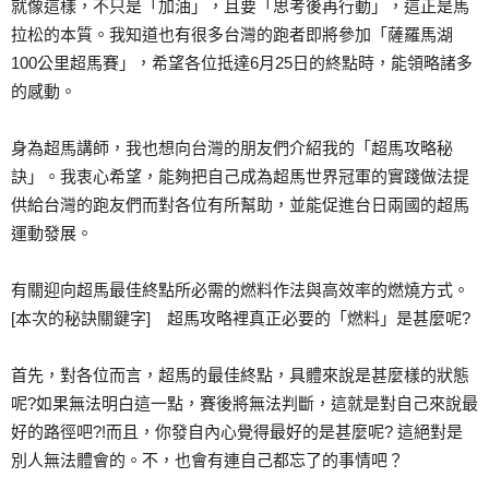
就像這樣，不只是「加油」，且要「思考後再行動」，這正是馬
拉松的本質。我知道也有很多台灣的跑者即將參加「薩羅馬湖
100公里超馬賽」，希望各位抵達6月25日的終點時，能領略諸多
的感動。
身為超馬講師，我也想向台灣的朋友們介紹我的「超馬攻略秘
訣」。我衷心希望，能夠把自己成為超馬世界冠軍的實踐做法提
供給台灣的跑友們而對各位有所幫助，並能促進台日兩國的超馬
運動發展。
有關迎向超馬最佳終點所必需的燃料作法與高效率的燃燒方式。
[本次的秘訣關鍵字] 超馬攻略裡真正必要的「燃料」是甚麼呢?
首先，對各位而言，超馬的最佳終點，具體來說是甚麼樣的狀態
呢?如果無法明白這一點，賽後將無法判斷，這就是對自己來說最
好的路徑吧?!而且，你發自內心覺得最好的是甚麼呢? 這絕對是
別人無法體會的。不，也會有連自己都忘了的事情吧？