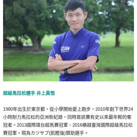
超級馬拉松選手 井上真悟
1980年出生於東京都，從小學開始愛上跑步。2010年創下世界24
小時耐力馬拉松的亞洲新紀錄，同時是該賽有史以來最年輕的奪
冠者。2013國際環台超馬賽冠軍、2016橫越臺灣國際超級馬拉松
賽冠軍。現為カツサプ(肌鰹強)賛助選手。