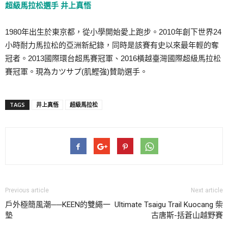
超級馬拉松選手 井上真悟
1980年出生於東京都，從小學開始愛上跑步。2010年創下世界24
小時耐力馬拉松的亞洲新紀錄，同時是該賽有史以來最年輕的奪
冠者。2013國際環台超馬賽冠軍、2016橫越臺灣國際超級馬拉松
賽冠軍。現為カツサプ(肌鰹強)賛助選手。
TAGS
井上真悟
超級馬拉松
Previous article
Next article
戶外極簡風潮──KEEN的雙繩一
Ultimate Tsaigu Trail Kuocang 柴
墊
古唐斯-括蒼山越野賽