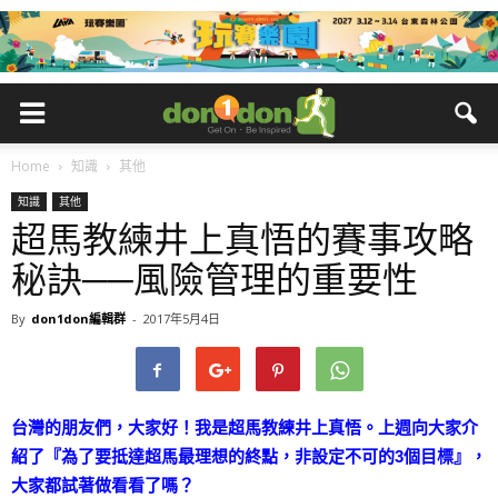
Home
知識
其他
知識
其他
超馬教練井上真悟的賽事攻略
秘訣──風險管理的重要性
By
don1don編輯群
-
2017年5月4日
台灣的朋友們，大家好！我是超馬教練井上真悟。上週向大家介
紹了『為了要抵達超馬最理想的終點，非設定不可的3個目標』，
大家都試著做看看了嗎？