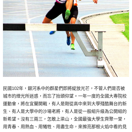
民國102年，銀河系中的群星們即將綻放光芒，不管人們是否被
城市的燈光所迷惑，而忘了抬頭仰望。一年一度的全國大專院校
運動會，將在宜蘭開戰，有人是剛從高中來到大學殘酷舞台的新
生、有人是大學中的沙場老將，有人是從一般組升級為公開組的
新希望。沒有三兩三，怎敢上梁山，全國最強大學生齊聚一堂，
用青春、用熱血、用犧牲、用盡生命，來擦亮那根火焰中看的見