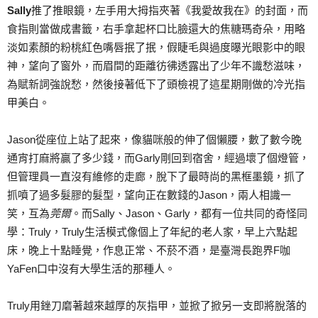
S
ally
推了推眼鏡，左手用大拇指夾著《我愛故我在》的封面，而
食指則當做成書籤，右手拿起杯口比臉還大的焦糖瑪奇朵，用略
淡如素顏的粉桃紅色嘴唇抿了抿，假睫毛與過度曝光眼影中的眼
神，望向了窗外，而眉間的距離彷彿透露出了少年不識愁滋味，
為賦新詞強說愁，然後接著低下了頭檢視了這星期剛做的冷光指
甲美白。
Jason從座位上站了起來，像貓咪般的伸了個懶腰，數了數今晚
通宵打麻將贏了多少錢，而Garly剛回到宿舍，經過壞了個燈管，
但管理員一直沒有維修的走廊，脫下了最時尚的黑框墨鏡，抓了
抓噴了過多髮膠的髮型，望向正在數錢的Jason，兩人相識一
笑，互為
莞爾
。而Sally、Jason、Garly，都有一位共同的奇怪同
學：Truly，Truly生活模式像個上了年紀的老人家，早上六點起
床，晚上十點睡覺，作息正常、不菸不酒，是臺灣長跑界F咖
YaFen口中沒有大學生活的那種人。
Truly用銼刀磨著越來越厚的灰指甲，並掀了掀另一支即將脫落的