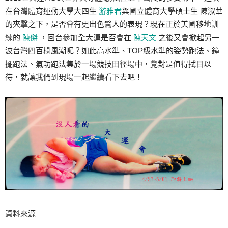
在台灣體育運動大學大四生
游雅君
與國立體育大學碩士生 陳淑華
的夾擊之下，是否會有更出色驚人的表現？現在正於美國移地訓
練的
陳傑
，回台參加全大運是否會在
陳天文
之後又會掀起另一
波台灣四百欄風潮呢？如此高水準、TOP級水準的姿勢跑法、鐘
擺跑法、氣功跑法集於一場競技田徑場中，覺對是值得拭目以
待，就讓我們到現場一起繼續看下去吧！
資料來源—