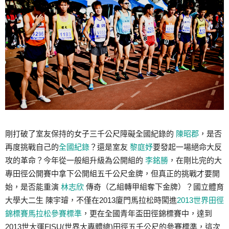
剛打破了室友保持的女子三千公尺障礙全國紀錄的
陳昭郡
，是否
再度挑戰自己的
全國紀錄
？還是室友
黎庭妤
要發起一場絕命大反
攻的革命？今年從一般組升級為公開組的
李銘勝
，在剛比完的大
專田徑公開賽中拿下公開組五千公尺金牌，但真正的挑戰才要開
始，是否能重演
林志欣
傳奇（乙組轉甲組奪下金牌）？國立體育
大學大二生 陳宇璿，不僅在2013廈門馬拉松時闖進
2013世界田徑
錦標賽馬拉松參賽標準
，更在全國青年盃田徑錦標賽中，達到
2013世大運FISU(世界大專體總)田徑五千公尺的參賽標準，這次