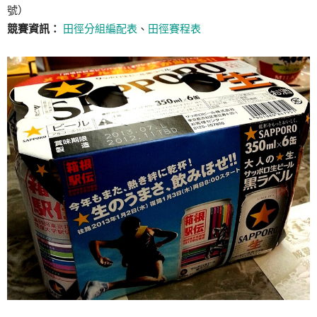
號）
競賽資訊：
田徑分組編配表
、
田徑賽程表