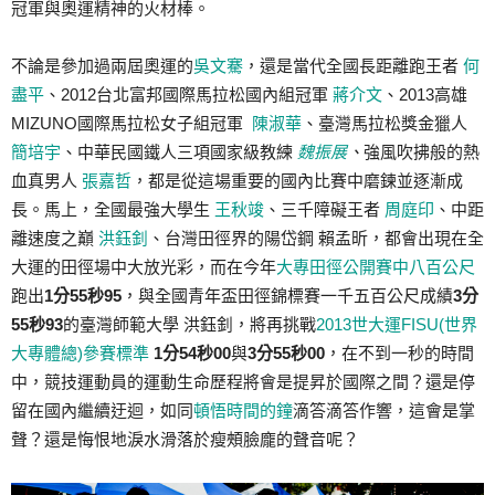
冠軍與奧運精神的火材棒。
不論是參加過兩屆奧運的
吳文騫
，還是當代全國長距離跑王者
何
盡平
、2012台北富邦國際馬拉松國內組冠軍
蔣介文
、2013高雄
MIZUNO國際馬拉松女子組冠軍
陳淑華
、臺灣馬拉松獎金獵人
簡培宇
、中華民國鐵人三項國家級教練
魏振展
、
強風吹拂般的熱
血真男人
張嘉哲
，都是從這場重要的國內比賽中磨鍊並逐漸成
長。馬上，全國最強大學生
王秋竣
、三千障礙王者
周庭印
、中距
離速度之巔
洪鈺釗
、台灣田徑界的陽岱鋼 賴孟昕，都會出現在全
大運的田徑場中大放光彩，而在今年
大專田徑公開賽中八百公尺
跑出
1分55秒95
，與全國青年盃田徑錦標賽一千五百公尺成績
3分
55秒93
的臺灣師範大學 洪鈺釗，將再挑戰
2013世大運FISU(世界
大專體總)參賽標準
1分54秒00
與
3分55秒00
，在不到一秒的時間
中，競技運動員的運動生命歷程將會是提昇於國際之間？還是停
留在國內繼續迂迴，如同
頓悟時間的鐘
滴答滴答作響，這會是掌
聲？還是悔恨地淚水滑落於瘦頰臉龐的聲音呢？