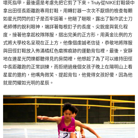
壞死指甲，最後還是考慮先把它剪了下來。Truly從NIKE釘鞋袋中
拿出田徑長距離跑專用釘鞋，用轉釘器一次次不厭煩的檢查每顆
如星光閃閃的釘子是否牢固著。他瞇了瞇眼，露出了製作武士刀
老師傅的銳利眼神，端詳著每根釘子的長度、尖銳度與氧化程
度，接著他拿起校隊隊服，摺出完美的正方形，用黃金比例的方
式將大學校名呈現在正上方，他像個虔誠老信徒，恭敬地將隊服
與田徑釘鞋放入佈滿橘紅色磨擦痕跡的運動背包裡，最後，安靜
地在連星光閃爍都聽得見的房間裡，他想起了為了可以維持田徑
中長距離跑的正常訓練，而拒絕過幾個女孩子晚上在陽明山上看
星星的邀約，他嘴角微笑、提起背包，他覺得女孩好傻，因為他
就是閃耀如光明的星辰。