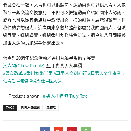
們融合在一起，文青也可以很體育、運動員也可以很文青，大家
聚在一起交流交換意見，不但可以把運動員介紹給圈外人認識，
或許也可以從其他族群中激發出必一樣的創意。展覽很微型，但
我們的夢想很大，這次前來參觀的雖然都屬於我的圈內人，但透
過展覽、透過導覽、透過香川丸龜特集雜誌，把今年八月即將參
加世大運的長跑選手傳遞出去。
張嘉哲20週年紀念活動／香川丸龜半馬微型展覽
潮人物(Chew People)
五月號 真男人專欄
#體育改革
#香川丸龜半馬
#真男人文創商行
#真男人文化產業
#
張嘉哲
#陳傑
#楊尉廷
#世大運
— Products shown:
真男人托特包 Truly Tote
TAGS
真男人張嘉哲
馬拉松