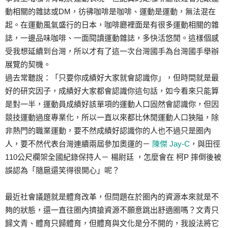
動相關的雜誌或DM，彷彿咖啡是咖啡、運動是運動，無法混在
起。在運動風氣盛行的日本，咖啡廳裡面是有很多運動相關的雜
誌，一邊品味咖啡、一面閱讀運動雜誌，多快活悠閒。這樣個感
受我想延續到台灣，所以才有了這一次台灣國手為台灣國手舉辦
展覽的契機。
過去常聽說：「只要你成績好大家就會認識你」，但時間就是最
好的研究因子，成績好大家都會認識你這句話，如今看來只能算
是對一半，運動員成績好該單項的運動人口固然會認識你，但因
競技運動過度專業化，所以一直以來都比休閒運動人口狹隘，除
非熱門的職業運動，要不然成績好認識你的人也不過只是圈內
人，要不然代表台灣連續兩屆參加奧運的－
陳傑 Jay-C
，與田徑
110公尺欄架全國紀錄保持人－ 楊尉廷 ，怎麼會在 柯P 摔倒後被
誤認為「隨扈還笑得很開心」呢？
最近社會議題就是體育改革，但問題在於圈內的資源本來就是不
夠的狀態，還一直往圈內擠搶資源不願意跳出舒適圈嗎？文青只
歸文青、體育只歸體育，但體育與文化是分不開的，我設法將它