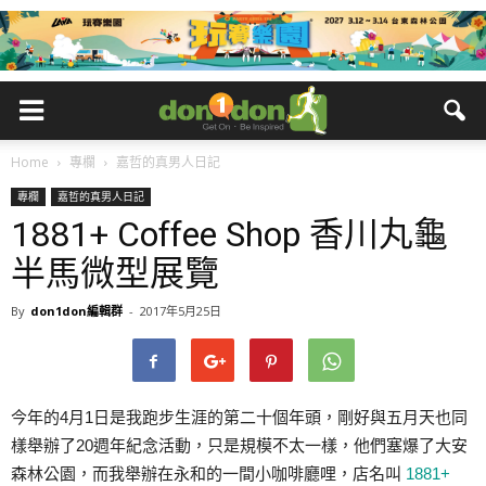
Home
專欄
嘉哲的真男人日記
專欄
嘉哲的真男人日記
1881+ Coffee Shop 香川丸龜
半馬微型展覽
By
don1don編輯群
-
2017年5月25日
今年的4月1日是我跑步生涯的第二十個年頭，剛好與五月天也同
樣舉辦了20週年紀念活動，只是規模不太一樣，他們塞爆了大安
森林公園，而我舉辦在永和的一間小咖啡廳哩，店名叫
1881+