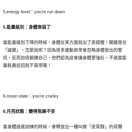
5.energy level：you’re run down
5.
能量級別：身體衰弱了
當能量級別下降的時候，身體在某方面就出了差錯喔！關鍵是在
「誠實」，怎麼說呢？因為很多運動員常會忽略身體發出的警
訊，反而加倍鍛鍊自己，他們認為這會讓身體更強壯，不過當能
量耗盡這招就不管用囉！
6.moon state：you’re cranky
6.
月亮狀態：變得焦躁不安
當身體過度訓練的時候，會釋放出一種叫做「皮質醇」的荷爾