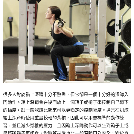
很多人對於箱上深蹲十分不熟悉，但它卻是一個十分好的深蹲入
門動作。箱上深蹲會在後面放上一個箱子或椅子來控制自己蹲下
的幅度，跟一般深蹲比起來可以更穩定的控制幅度。通常在訓練
箱上深蹲時使用重量較輕的背槓，因此可以用更標準的動作練
習，並且減少脊椎的壓力。且因箱上深蹲動作可以坐到箱子上或
是輕碰箱子再起身，對膝蓋來說也比一般深蹲更為安全，對於身