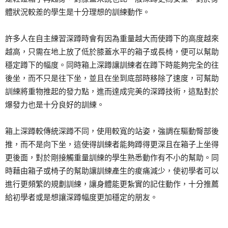
體狀況較差的學生是十分理想的訓練動作。
許多人在自主練習深蹲時會有因為重量越大而使蹲下的高度越來
越高，只需在地上放了低於膝蓋水平的箱子或長椅，便可以幫助
穩定蹲下的幅度。同時箱上深蹲讓訓練者在蹲下時能夠完全的往
後坐，而不只是往下坐，並且在坐到底部時移除了速度，可幫助
訓練將重物推起的發力點，進而達成完美的深蹲技術，這點對於
爆發力也是十分良好的訓練。
箱上深蹲較傳統深蹲不同，使用較寬的站姿，強調在驅動臀部後
推，而不是向下坐，這使得訓練者能夠蹲得更深且在箱子上坐得
更後面，對於剛接觸重量訓練的學生熟悉動作有不小的幫助。同
時藉由箱子或椅子的幫助讓訓練產生的痠痛減少，使初學者可以
進行更頻繁的規劃訓練，讓身體能更紮實的記住動作，十分推薦
給初學者或是想讓深蹲幅度更加穩定的朋友。