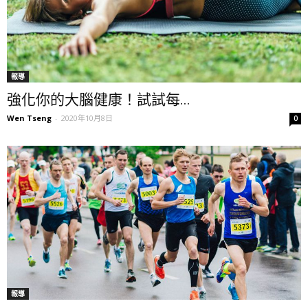
報導
強化你的大腦健康！試試每...
Wen Tseng
-
2020年10月8日
0
報導