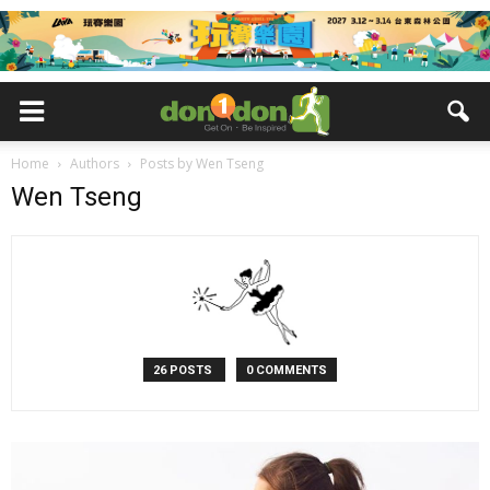
Home
Authors
Posts by Wen Tseng
Wen Tseng
26 POSTS
0 COMMENTS