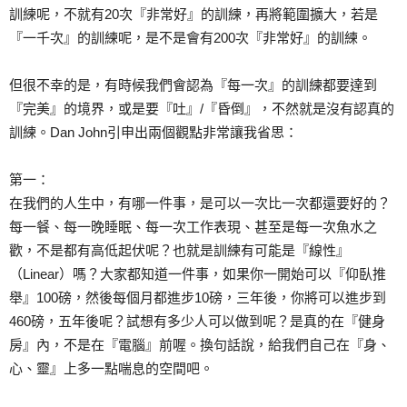
訓練呢，不就有20次『非常好』的訓練，再將範圍擴大，若是
『一千次』的訓練呢，是不是會有200次『非常好』的訓練。
但很不幸的是，有時候我們會認為『每一次』的訓練都要達到
『完美』的境界，或是要『吐』/『昏倒』，不然就是沒有認真的
訓練。Dan John引申出兩個觀點非常讓我省思：
第一：
在我們的人生中，有哪一件事，是可以一次比一次都還要好的？
每一餐、每一晚睡眠、每一次工作表現、甚至是每一次魚水之
歡，不是都有高低起伏呢？也就是訓練有可能是『線性』
（Linear）嗎？大家都知道一件事，如果你一開始可以『仰臥推
舉』100磅，然後每個月都進步10磅，三年後，你將可以進步到
460磅，五年後呢？試想有多少人可以做到呢？是真的在『健身
房』內，不是在『電腦』前喔。換句話說，給我們自己在『身、
心、靈』上多一點喘息的空間吧。