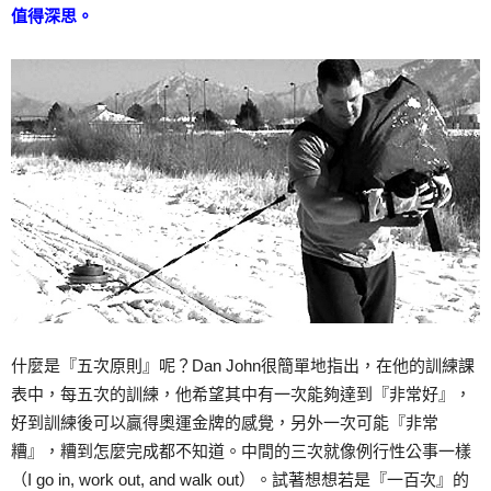
值得深思。
什麼是『五次原則』呢？Dan John很簡單地指出，在他的訓練課
表中，每五次的訓練，他希望其中有一次能夠達到『非常好』，
好到訓練後可以贏得奧運金牌的感覺，另外一次可能『非常
糟』，糟到怎麼完成都不知道。中間的三次就像例行性公事一樣
（I go in, work out, and walk out）。試著想想若是『一百次』的