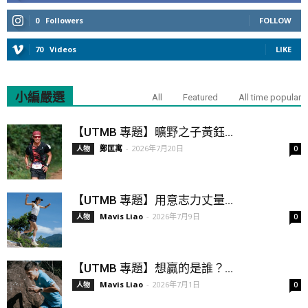
0
Followers
FOLLOW
70
Videos
LIKE
小編嚴選
All
Featured
All time popular
【UTMB 專題】曠野之子黃鈺...
鄭匡寓
-
2026年7月20日
人物
0
【UTMB 專題】用意志力丈量...
Mavis Liao
-
2026年7月9日
人物
0
【UTMB 專題】想贏的是誰？...
Mavis Liao
-
2026年7月1日
人物
0