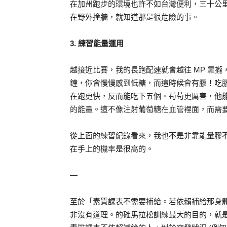
在加州跑步的環境也許不如台灣便利，三十公
在野外撞牆，就知道那是很危險的事。
3. 練習能量運用
越接近比賽，我的長跑配速就會越往 MP 靠攏
鐘，你會慢慢感到低糖，而這時候會有膠！吃
在跑更快，反而能吃下五個。苟苟更厲害，他
的能量。這不像注射葡萄糖在血管裡面，而需
從上面的練習紀錄看來，我也不是非靠能量膠
在手上的機率是很高的。
—
至於「素質課表不需要補給。若依賴補給那身
非沒有道理。的確馬拉松訓練最大的目的，就是為