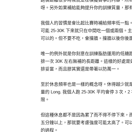
呀。另外如果補給能夠提升你的訓練質量，那
我個人的習慣是會比起比賽時補給頻率低一點。例如
可能 25-30K 下來就只在中間吃一個或兩個。
可以的。但不要不吃，會撞牆。撞牆以後你後
唯一的例外就是你刻意在訓練脂肪運用的低糖跑
排一次 30K 左右無補的長距離。這樣的好
排妥當，而且膠其實還是帶著以防萬一。
至於休息頻率也是一樣的概念呀。休得越少就
量的 Long. 我個人跑 25-30K 平均會停 3
限。
但這種休息都不是因為累了而不得不停下來，
五分鐘以上，那就要考慮強度可能太高了。可
的過程。