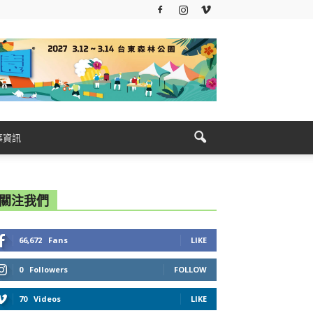
事資訊
關注我們
66,672
Fans
LIKE
0
Followers
FOLLOW
70
Videos
LIKE