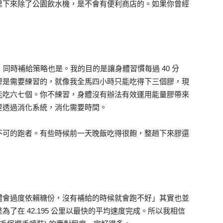
里下來除了公園飲水機，是不會有便利商店的。如果你曾經
，同時補給策略也是。我的目的是讓身體習慣每過 40 分
膠是需要練習的，就像我全馬四小時只能吃得下三個膠，現
能吃六七個。你不練習，身體沒有辦法有效運用能量膠帶來
要透過消化系統，消化需要時間。
不可的跑者。有些時候前一天晚飯吃得很飽，整趟下來膠還
體會過度依賴糖份，沒有補給的時候就會跑不好」其實也並
了在 42.195 公里以最快的平均速度完成。所以我相信