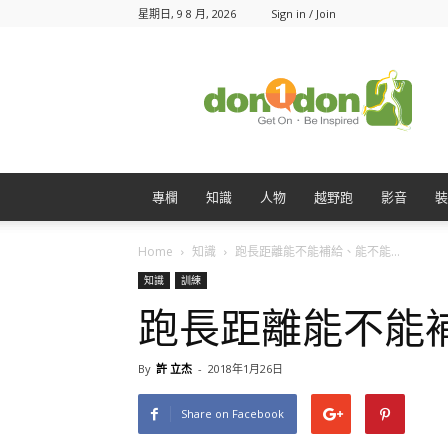
星期日, 9 8 月, 2026
Sign in / Join
Don1Don
動
一
動
專欄
知識
人物
越野跑
影音
裝
Home
知識
跑長距離能不能補給、能不能...
知識
訓練
跑長距離能不能
By
許 立杰
-
2018年1月26日
Share on Facebook