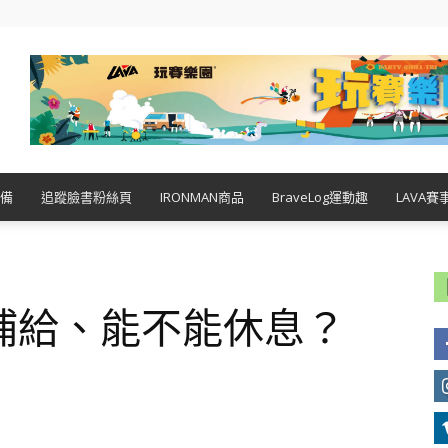
備
追蹤臉書粉絲頁
IRONMAN商品
BraveLog運動趣
LAVA賽
補給、能不能休息？