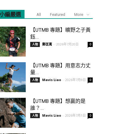
小編嚴選
All
Featured
More
【UTMB 專題】曠野之子黃
鈺...
鄭匡寓
-
2026年7月20日
人物
0
【UTMB 專題】用意志力丈
量...
Mavis Liao
-
2026年7月9日
人物
0
【UTMB 專題】想贏的是
誰？...
Mavis Liao
-
2026年7月1日
人物
0