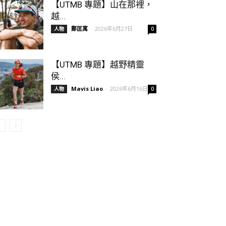
【UTMB 專題】山在那裡，
越...
鄭匡寓
-
2026年6月27日
人物
0
【UTMB 專題】越野精靈
侯...
Mavis Liao
-
2026年6月16日
人物
0