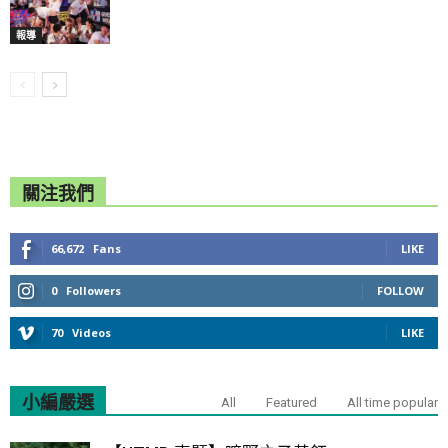
報導
關注我們
66,672
Fans
LIKE
0
Followers
FOLLOW
70
Videos
LIKE
小編嚴選
All
Featured
All time popular