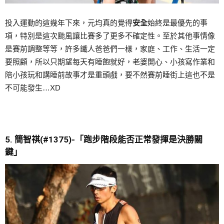
投入運動的這幾年下來，元均真的覺得
安全
始終是最優先的事
項，特別是這次颱風讓比賽多了更多不確定性。至於其他事情像
是賽前調整等等，許多鐵人爸爸們一樣，家庭、工作、生活一定
要照顧，所以只期望每天有睡飽就好，老婆開心、小孩寫作業和
陪小孩玩和講睡前故事才是重頭戲，要不然賽前睡街上這也不是
不可能發生…XD
5. 簡智祺
(#1375)-
「
跑步階段能否正常發揮是決勝關
鍵
」