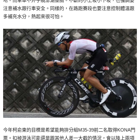
地。而單車不外乎繞澎湖整圈。不斷的小上坡小下坡，也強調要
注意補水跟行車安全。同樣的，在路跑賽段也要注意控制體溫跟
多補充水分，熱起來很可怕。
今年柯俞東的目標是希望能夠拚分組M35-39前二名取得KONA門
票。扣掉游泳可能還是跟其他人差一大截的情況，會以陸上兩項