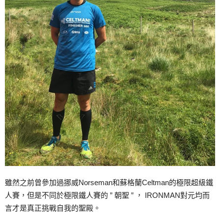
雖然之前曾參加過挪威Norseman和蘇格蘭Celtman的極限超級鐵
人賽，但是不同於極限鐵人賽的 ” 朝聖 ” ， IRONMAN對元均而
言才是真正挑戰自我的聖殿。