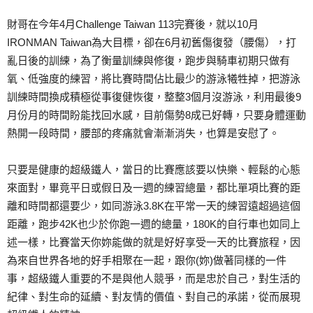
財哥在今年4月Challenge Taiwan 113完賽後，就以10月
IRONMAN Taiwan為大目標，卻在6月初舊傷復發（腰傷），打
亂日後的訓練，為了衡量訓練與修復，跑步與騎車初期只做有
氧、低強度的練習，將比賽時間佔比最少的游泳犧牲掉，把游泳
訓練時間換成積極從事復健恢復，整整3個月沒游泳，利用最後9
月份月的時間盼能找回水感，目前傷勢8成已好轉，只要身體運動
熱開一段時間，腰部的疼痛就會漸漸消失，也算是安慰了。
只要是健康的超級鐵人，當日的比賽應該要以快樂、輕鬆的心態
來面對，畢竟平日或假日及一週的練習總量，都比單項比賽的距
離和時間都還要少，如同游泳3.8K在平常一天的練習遠超過這個
距離，跑步42K也少於你跑一週的總量，180K的自行車也如同上
述一樣，比賽當天你妳能做的就是好好享受一天的比賽旅程，因
為來自世界各地的好手相聚在一起，跟你(妳)做著同樣的一件
事，超級鐵人重要的不是與他人競爭，而是忠於自己，對生活的
紀律、對生命的延續、對友情的價值、對自己的承諾，從而展現