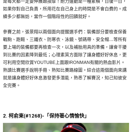
是每天都一定要伸展跟按摩！耐力運動是一種累積，日復一日，
如果你對自己負責，所用花在自己身上的時間是不會白費的。成
績多少都無妨，當作一個階段性的回饋就好。
參賽之前，張景翔以兩個面向提醒選手們：裝備部分要檢查保養
戰駒、跑鞋、三鐵衣、防寒衣、泳鏡、號碼帶、安全帽…等所有
要上場的裝備都要再檢查一次，以及補胎用具的準備，讓會干擾
到比賽的因素降到最低；心理素質方面除了讓身體好好休息，更
可利用空閒欣賞YOUTUBE上面跟IRONMAN有關的熱血影片。
熟讀比賽選手說明手冊、熟知比賽路線圖。綜合這兩個面向來講
就是讓身體好好休息激發更多潛能，熟悉了解賽況，知己知彼安
全完賽。
2. 柯俞東
(#1268)-
「
保持著心情愉快
」