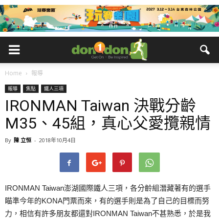
Home
報導
報導
焦點
鐵人三項
IRONMAN Taiwan 決戰分齡
M35、45組，真心父愛攬親情
By
陳 立恒
-
2018年10月4日
IRONMAN Taiwan澎湖國際鐵人三項，各分齡組潛藏著有的選手
瞄準今年的KONA門票而來，有的選手則是為了自己的目標而努
力，相信有許多朋友都還對IRONMAN Taiwan不甚熟悉，於是我