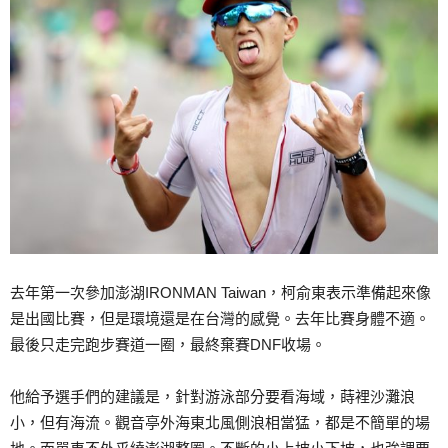
去年第一次參加澎湖IRONMAN Taiwan，柯俞東表示準備起來像
是出國比賽，但是環境還是在台灣的感覺。去年比賽身體不適。
最後只走完跑步賽道一圈，最終棄賽DNF收場。
他給予選手們的建議是，針對游泳部分要看海域，蒔裡沙灘浪
小，但有海流。觀音亭外海東北風側浪相當猛，都是不簡單的場