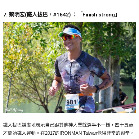
7. 蔡明宏
(
鐵人拔巴，
#1642)
：
「Finish strong
」
鐵人拔巴謙虛地表示自己跟其他神人業餘選手不一樣，四十五歲
才開始鐵人運動。在2017的IRONMAN Taiwan覺得非常的艱辛，