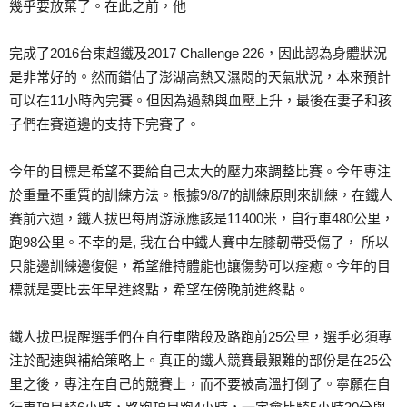
幾乎要放棄了。在此之前，他
完成了2016台東超鐵及2017 Challenge 226，因此認為身體狀況
是非常好的。然而錯估了澎湖高熱又濕悶的天氣狀況，本來預計
可以在11小時內完賽。但因為過熱與血壓上升，最後在妻子和孩
子們在賽道邊的支持下完賽了。
今年的目標是希望不要給自己太大的壓力來調整比賽。今年專注
於重量不重質的訓練方法。根據9/8/7的訓練原則來訓練，在鐵人
賽前六週，鐵人拔巴每周游泳應該是11400米，自行車480公里，
跑98公里。不幸的是, 我在台中鐵人賽中左膝韌帶受傷了， 所以
只能邊訓練邊復健，希望維持體能也讓傷勢可以痊癒。今年的目
標就是要比去年早進終點，希望在傍晚前進終點。
鐵人拔巴提醒選手們在自行車階段及路跑前25公里，選手必須專
注於配速與補給策略上。真正的鐵人競賽最艱難的部份是在25公
里之後，專注在自己的競賽上，而不要被高溫打倒了。寧願在自