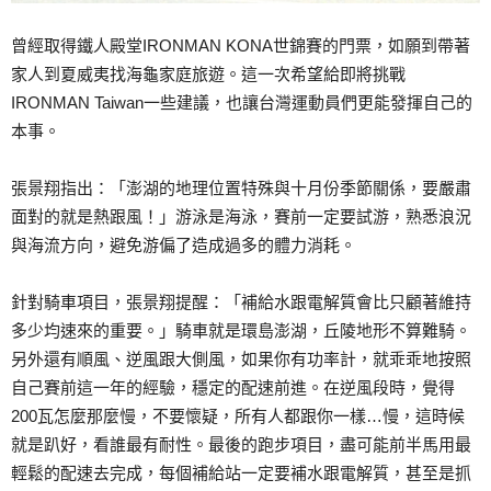
曾經取得鐵人殿堂IRONMAN KONA世錦賽的門票，如願到帶著
家人到夏威夷找海龜家庭旅遊。這一次希望給即將挑戰
IRONMAN Taiwan一些建議，也讓台灣運動員們更能發揮自己的
本事。
張景翔指出：「澎湖的地理位置特殊與十月份季節關係，要嚴肅
面對的就是熱跟風！」游泳是海泳，賽前一定要試游，熟悉浪況
與海流方向，避免游偏了造成過多的體力消耗。
針對騎車項目，張景翔提醒：「補給水跟電解質會比只顧著維持
多少均速來的重要。」騎車就是環島澎湖，丘陵地形不算難騎。
另外還有順風、逆風跟大側風，如果你有功率計，就乖乖地按照
自己賽前這一年的經驗，穩定的配速前進。在逆風段時，覺得
200瓦怎麼那麼慢，不要懷疑，所有人都跟你一樣…慢，這時候
就是趴好，看誰最有耐性。最後的跑步項目，盡可能前半馬用最
輕鬆的配速去完成，每個補給站一定要補水跟電解質，甚至是抓