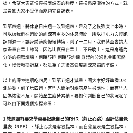
擔，希望大家能慢慢適應課表的強度。這樣循序漸進的方式，就
是希望大家不受傷而能夠完食課表。
到第四週，將休息日由週一改到週四，是為了之後強度上來時，
可以讓我們在週間的訓練有更多的休息時間；所以把肌力與慢跑
調到週一，讓身體適應慢慢轉換。到了十二月，我們甚至會請大
家盡量在早上練習，因為比賽是在早上，不是晚上。這是身體內
分泌的適應訓練。何時該睡 何時該訓練 身體內分泌也會跟著變
化，慢慢轉換調整，都是為了之後高強度訓練來臨的準備。
以上的課表連續吃四周，到第五週才減量，讓大家好好準備10K
測驗賽。到了第四週，有些人開始對課表產生適應性；而有些人
因為恢復不及，開始產生疲勞累積。要如何判斷自己的狀況呢？
可以由下面幾個指標來看：
1.教練團有要求學員要記錄自己的RHR（靜止心跳）跟評估自覺
量表（RPE）
，靜止心跳是客觀指標，而自覺量表是主觀指標，