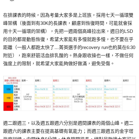
在排課表的時候，因為考量大家多是上班族，採用七天一循環雙
峰架構（後面到有30K的長課表，顧慮到恢復時間，可能就會採
用十天一循環的架構），先把一週兩個高峰拉出來，週日的LSD
的目的都是動態恢復，希望大家能有多慢就跑多慢，也不要在乎
距離（一般人都跑太快了…菁英選手的recovery run也約莫在6:30
附近），跑來舒筋活血排乳酸的。熱身跟收操也一樣，不做任何
強度上的限制，就希望大家能夠做好做滿，避免受傷。
週二跟週三，以及週五跟週六分別是週間課表的兩個山峰。週二
跟週六的課表主要在提高基礎有氧能力；而週三跟週五的金字塔