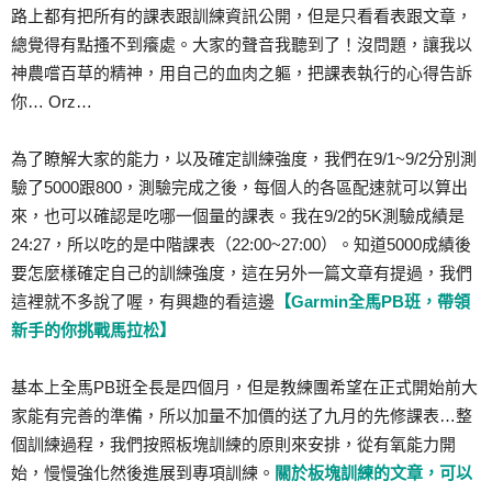
路上都有把所有的課表跟訓練資訊公開，但是只看看表跟文章，
總覺得有點搔不到癢處。大家的聲音我聽到了！沒問題，讓我以
神農嚐百草的精神，用自己的血肉之軀，把課表執行的心得告訴
你… Orz…
為了瞭解大家的能力，以及確定訓練強度，我們在9/1~9/2分別測
驗了5000跟800，測驗完成之後，每個人的各區配速就可以算出
來，也可以確認是吃哪一個量的課表。我在9/2的5K測驗成績是
24:27，所以吃的是中階課表（22:00~27:00）。知道5000成績後
要怎麼樣確定自己的訓練強度，這在另外一篇文章有提過，我們
這裡就不多說了喔，有興趣的看這邊
【Garmin全馬PB班，帶領
新手的你挑戰馬拉松】
基本上全馬PB班全長是四個月，但是教練團希望在正式開始前大
家能有完善的準備，所以加量不加價的送了九月的先修課表…整
個訓練過程，我們按照板塊訓練的原則來安排，從有氧能力開
始，慢慢強化然後進展到專項訓練。
關於板塊訓練的文章，可以