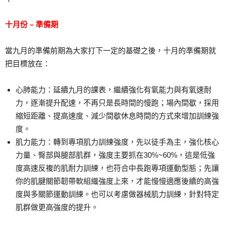
十月份 – 準備期
當九月的準備前期為大家打下一定的基礎之後，十月的準備期就
把目標放在：
心肺能力：延續九月的課表，繼續強化有氧能力與有氧速耐
力，逐漸提升配速，不再只是長時間的慢跑；場內間歇，採用
縮短距離、提高速度、減少間歇休息時間的方式來增加訓練強
度。
肌力能力：轉到專項肌力訓練強度，先以徒手為主，強化核心
力量、臀部與腿部肌群，強度主要抓在30%~60%，這是低強
度高速反複的肌耐力訓練，也符合中長跑專項運動型態；先讓
你的肌腱關節韌帶軟組織強度上來，才能慢慢適應後續的高強
度與多關節運動訓練。也可以考慮做器械肌力訓練，針對特定
肌群做更高強度的提升。