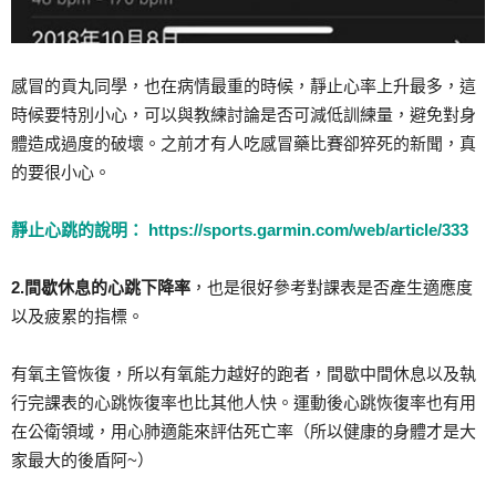
感冒的貢丸同學，也在病情最重的時候，靜止心率上升最多，這
時候要特別小心，可以與教練討論是否可減低訓練量，避免對身
體造成過度的破壞。之前才有人吃感冒藥比賽卻猝死的新聞，真
的要很小心。
靜止心跳的說明： https://sports.garmin.com/web/article/333
2.間歇休息的心跳下降率
，也是很好參考對課表是否產生適應度
以及疲累的指標。
有氧主管恢復，所以有氧能力越好的跑者，間歇中間休息以及執
行完課表的心跳恢復率也比其他人快。運動後心跳恢復率也有用
在公衛領域，用心肺適能來評估死亡率（所以健康的身體才是大
家最大的後盾阿~）