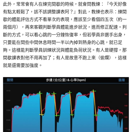
此外，常常會有人在練完間歇的時候，就會問教練：『今天好像
有點太輕鬆了，該不該調整課表阿？』對此，教練也表示：練間
歇的體能評估方式不看單次的表現，應該至少看個四五次（約一
兩個月），再來客觀判斷學員體能進步狀況，進而修正配速。判
斷的方式，可以看心跳的一分鐘恢復率，但若學員非選手出身，
只要能在間些中間休息時間一半以內掉到熱身的心跳，就已足
夠。這樣能判斷學員訓練狀況與體能負荷狀況。有人是硬撐，那
間歇課表對他不用再加了；有人是故意不跑上來（偷爛），這樣
就是還需要加強度。