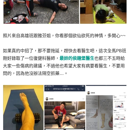
照片來自高雄班跟雅芬姐，你看那個欲仙欲死的神情，多開心~~
如果真的中招了，那不要拖延，趕快去看醫生吧，這次全馬PB班
剛好錄取了一位復健科醫師，
最帥的侯鐘堡醫生
也都三不五時給
大家一些傷病的建議，不過他也希望大家有病要看醫生，不要用
問的，因為他沒辦法隔空抓藥…。