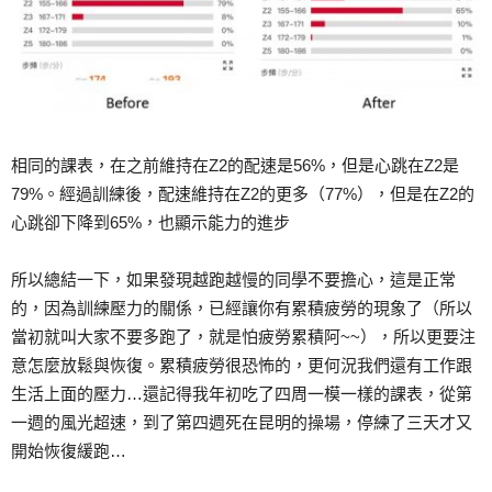
相同的課表，在之前維持在Z2的配速是56%，但是心跳在Z2是
79%。經過訓練後，配速維持在Z2的更多（77%），但是在Z2的
心跳卻下降到65%，也顯示能力的進步
所以總結一下，如果發現越跑越慢的同學不要擔心，這是正常
的，因為訓練壓力的關係，已經讓你有累積疲勞的現象了（所以
當初就叫大家不要多跑了，就是怕疲勞累積阿~~），所以更要注
意怎麼放鬆與恢復。累積疲勞很恐怖的，更何況我們還有工作跟
生活上面的壓力…還記得我年初吃了四周一模一樣的課表，從第
一週的風光超速，到了第四週死在昆明的操場，停練了三天才又
開始恢復緩跑…