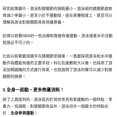
研究結果顯示，游泳對膝關節的損耗最小。游泳組的膝關節處軟
骨減少率最小，甚至小於不運動組，這在某種程度上，甚至可以
理解為游泳對膝關節具有保護意義。
記得以前看NBA的一些治療和傷後恢復運動，游泳或者水中活動
就是必不可少的。
比如以前看籃球選手在膝關節受損後，一直都採用游泳和水中運
動作為體能恢復的主要手段。科比在歲數較大以後，也採用了游
泳加橢圓機的方式進行有氧，也就說明了游泳的確可以減少對膝
關節的損害。
3.
全
身一起動，更多熱量消耗！
除了上面提到的，游泳區別於其他常見有氧運動的一個特點：零
重力、低損耗、對膝關節有益外，游泳另外一個最大的特點在
於：
全身參與運動
！