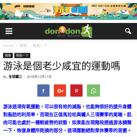
Home
報導
輕鬆一下
報導
輕鬆一下
游泳是個老少咸宜的運動嗎
By
全球鐵三
-
2018年12月11日
游泳這項有氧運動，可以很有效的減脂，也能夠很好的提升身體
對脂肪的利用率，而現在正值馬拉松與鐵人三項賽季的尾端，肌
肉可能也處於一種較疲勞的狀態，如果能在現階段透過游泳調整
一下，恢復身體所耗損的部分，這項運動絕對是休賽季的首選。