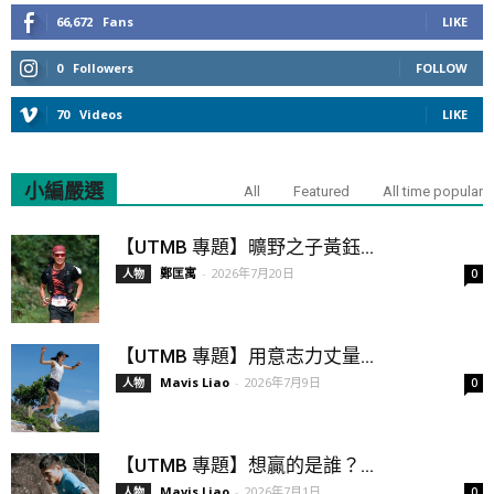
66,672
Fans
LIKE
0
Followers
FOLLOW
70
Videos
LIKE
小編嚴選
All
Featured
All time popular
【UTMB 專題】曠野之子黃鈺...
鄭匡寓
-
2026年7月20日
人物
0
【UTMB 專題】用意志力丈量...
Mavis Liao
-
2026年7月9日
人物
0
【UTMB 專題】想贏的是誰？...
Mavis Liao
-
2026年7月1日
人物
0