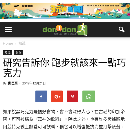
Home
知識
知識
飲食
研究告訴你 跑步就該來一點巧
克力
By
鄭匡寓
-
2018年12月21日
如果說黑巧克力是個好食物，會不會深得人心？在古老的印加帝
國，可可被稱為『眾神的飲料』，除此之外，也有許多證據顯示
阿茲特克戰士熱愛可可飲料，稱它可以增強抵抗力並打擊疲勞。