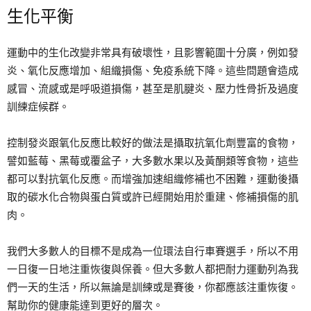
生化平衡
運動中的生化改變非常具有破壞性，且影響範圍十分廣，例如發
炎、氧化反應增加、組織損傷、免疫系統下降。這些問題會造成
感冒、流感或是呼吸道損傷，甚至是肌腱炎、壓力性骨折及過度
訓練症候群。
控制發炎跟氧化反應比較好的做法是攝取抗氧化劑豐富的食物，
譬如藍莓、黑莓或覆盆子，大多數水果以及黃酮類等食物，這些
都可以對抗氧化反應。而增強加速組織修補也不困難，運動後攝
取的碳水化合物與蛋白質或許已經開始用於重建、修補損傷的肌
肉。
我們大多數人的目標不是成為一位環法自行車賽選手，所以不用
一日復一日地注重恢復與保養。但大多數人都把耐力運動列為我
們一天的生活，所以無論是訓練或是賽後，你都應該注重恢復。
幫助你的健康能達到更好的層次。