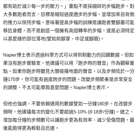
都有助於減少每一步的壓力。」重點不是採細碎的步幅跑步。對
大多數跑者而言，目標是縮短過度邁步的步幅，並增加來自背側
的推力以保持步幅。意味著提高步幅的訓練是讓跑者雙腳盡可能
移近身體，而不是創造一個擁有高迴轉率的步幅，或是必須特定
以甚麼樣的部位落地(譬如前腳掌、中足或腳跟)。
Napier博士表示透過科學方式可以得到制動力的回饋數據，但如
果沒有跑步實驗室，他建議可以用『跑步時的聲音』作為觀察重
點。如果你跑步時聽見大聲碰撞地面的聲音，以及步頻低於一分
鐘170步，你可能有過度跨步的問題。改變步頻節奏是非常安全
的調整，不太可能導致甚麼問題。Napier博士表示。
但他也強調，不要依賴通用的數據譬如一分鐘180步。在改變步
頻時，他建議每次的變化不要超過5-10% (8-18步/分鐘)。總之，
增加每分鐘的步頻數可以讓跑步更為有效率、減少受傷問題，最
後能跑得更為輕鬆且迅速。