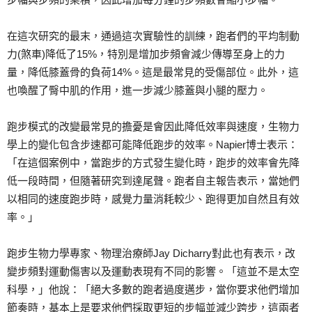
在這次研究的最末，通過這次實驗性的訓練，跑者們的平均制動
力(煞車)降低了15%，特別是增加步頻會減少傳導至身上的力
量，降低膝蓋骨的負荷14%。這是最常見的受傷部位。此外，這
也喚醒了臀中肌的作用，進一步減少膝蓋與小腿的壓力。
跑步模式的改變最常見的擔憂是會因此降低效率與速度，生物力
學上的變化包含步速都可能降低跑步的效率。Napier博士表示：
「在這個案例中，當跑步的方式發生變化時，跑步的效率會先降
低一段時間，但隨著研究到達尾聲。跑者自主報告表示，當她們
以相同的速度跑步時，感覺力量消耗較少、跑得更加自然且有效
率。」
跑步生物力學專家、物理治療師Jay Dicharry對此也有表示，改
變步頻對運動傷害以及運動表現有不同的影響。「這並不是太空
科學，」他說：「絕大多數的跑者過度邁步，當你要求他們增加
節奏時，基本上是要求他們採取更短的步幅並減少跨步，這兩者