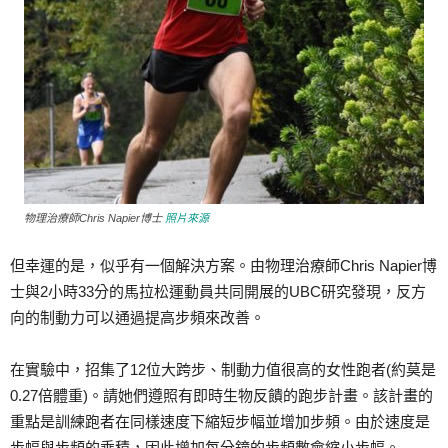
物理治療師Chris Napier博士
照片來源
但幸運的是，似乎有一個解決方案。由物理治療師Chris Napier博
士與2小時33分的馬拉松運動員共同開展的UBC研究發現，反方
向的制動力可以通過提高步頻來改善。
在實驗中，招集了12位大跨步、制動力值很高的女性跑者(約莫是
0.27倍體重)。請她們遵照有即時生物反饋的跑步計畫。該計畫的
重點是訓練跑者在同樣速度下縮短步幅並增加步頻。由於速度是
步幅與步頻的乘積，因此增加每分鐘的步頻數會縮小步幅。