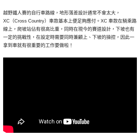
越野鐵人賽的自行車路線，地形落差設計通常不會太大，
XC（Cross Country）車款基本上便足夠應付。XC 車款在騎乘路
線上，爬坡站佔有很高比重，同時在現今的賽道設計，下坡也有
一定的挑戰性，在設定時需要同時兼顧上、下坡的操控，因此一
拿到車就有很重要的工作要做啦！