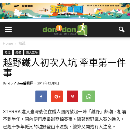
Home
知識
知識
裝備
鐵人三項
越野鐵人初次入坑 牽車第一件
事
By
don1don編輯群
-
2019年12月9日
XTERRA 進入臺灣後便在鐵人圈內掀起一陣「越野」熱潮，相隔
不到半年，國內便再度舉辦亞錦賽事。隨著越野鐵人賽的進入，
已經十多年低潮的越野登山車運動，總算又開始有人注意。