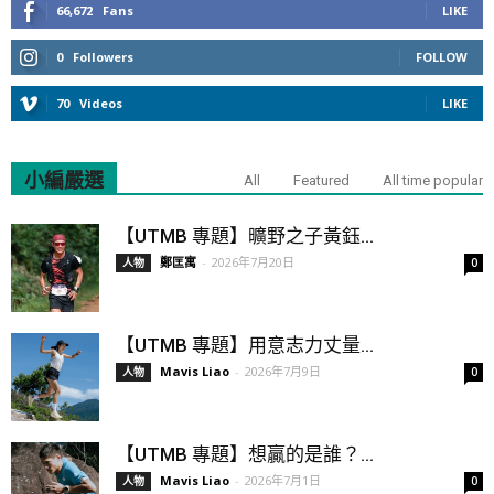
66,672
Fans
LIKE
0
Followers
FOLLOW
70
Videos
LIKE
小編嚴選
All
Featured
All time popular
【UTMB 專題】曠野之子黃鈺...
鄭匡寓
-
2026年7月20日
人物
0
【UTMB 專題】用意志力丈量...
Mavis Liao
-
2026年7月9日
人物
0
【UTMB 專題】想贏的是誰？...
Mavis Liao
-
2026年7月1日
人物
0