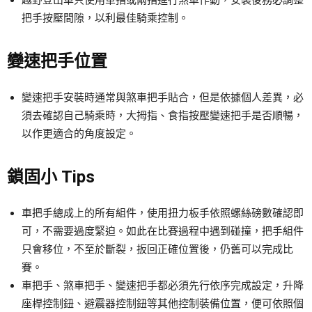
把手按壓間隙，以利最佳騎乘控制。
變速把手位置
變速把手安裝時通常與煞車把手貼合，但是依據個人差異，必
須去確認自己騎乘時，大拇指、食指按壓變速把手是否順暢，
以作更適合的角度設定。
鎖固小 Tips
車把手總成上的所有組件，使用扭力板手依照螺絲磅數確認即
可，不需要過度緊迫。如此在比賽過程中遇到碰撞，把手組件
只會移位，不至於斷裂，扳回正確位置後，仍舊可以完成比
賽。
車把手、煞車把手、變速把手都必須先行依序完成設定，升降
座桿控制鈕、避震器控制鈕等其他控制裝備位置，便可依照個