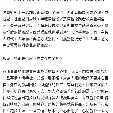
波蘭針對上千名超馬跑者進行了研究，將跑者動機分為心理、成
就感、社會感與身體。半程馬拉松以及馬拉松跑者較為重視自
尊、競爭感與健康，而超級馬拉松跑者則重視生命意義感受、以
及群體的歸屬感。群體歸屬感也受到演化心理學家的認同，在智
人時代，人類靠著群體方式獵捕，捕獲獵物後分食，人與人之間
需要緊緊依附彼此的歸屬感。
那麼，獨跑是否就不需要存在了呢？
無所事事的獨處會帶來極大的負面心情，所以人們會盡可能找到
一些事情，滑手機、閱讀、看電視。身為人類的我們需要外在目
標、外在刺激與回饋。但過多的外在目標與刺激、回饋會促使人
們變得更為患得患失，染上對人際關係若即若離的憂心。當你在
社群媒體發出跑步照片受到許多人按讚與留言，未來就會越期待
得到這樣的回饋，你發跑步照片的頻率就會越高。當所有重心都
押在跑步上頭，一旦受傷，原本的重心偏擺了，心情就會一瞬間