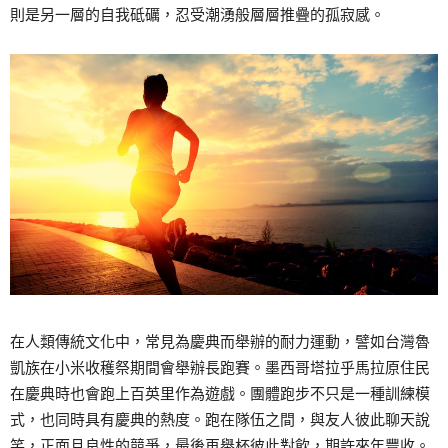
則是另一層的自我砥礪，忍受潮湧般層層推疊的孤寂感。
在人類傳統文化中，常見為慶典而舉辦的耐力運動，譬如台灣魯
凱族在小米收穫祭期間會舉辦長跑賽。墨西哥塔拉乎馬拉原住民
在慶典時也會跑上百英里作為遊戲。團體跑步不只是一種訓練模
式，也同時具有慶典的熱度。跑在隊伍之間，與友人彼此聊天說
笑，正面且良性的競爭，最後再舉杯彼此對飲，期許來年豐收。