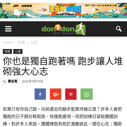
Home
知識
心理
知識
心理
你也是獨自跑著嗎 跑步讓人堆
砌強大心志
By
鄭匡寓
-
2020年4月19日
如果只有你自己跑，向前邁去的腳步能堅持幾公里？許多人會把
獨跑的日子歸在輕鬆跑、恢復跑選項，而把訓練日留給團體訓
練。對許多人來說，團體練跑有助於激勵彼此，穩住心志；獨跑