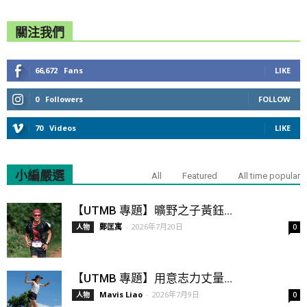
關注我們
66,672
Fans
LIKE
0
Followers
FOLLOW
70
Videos
LIKE
小編嚴選
All
Featured
All time popular
【UTMB 專題】曠野之子黃鈺...
鄭匡寓
-
2026年7月20日
人物
0
【UTMB 專題】用意志力丈量...
Mavis Liao
-
2026年7月9日
人物
0