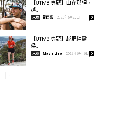
【UTMB 專題】山在那裡，
越...
鄭匡寓
-
2026年6月27日
人物
0
【UTMB 專題】越野精靈
侯...
Mavis Liao
-
2026年6月16日
人物
0