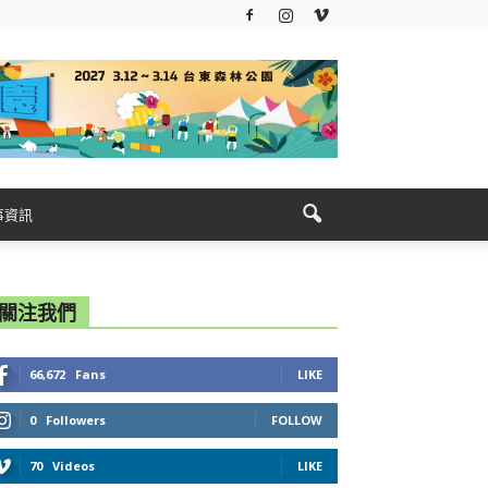
事資訊
關注我們
66,672
Fans
LIKE
0
Followers
FOLLOW
70
Videos
LIKE