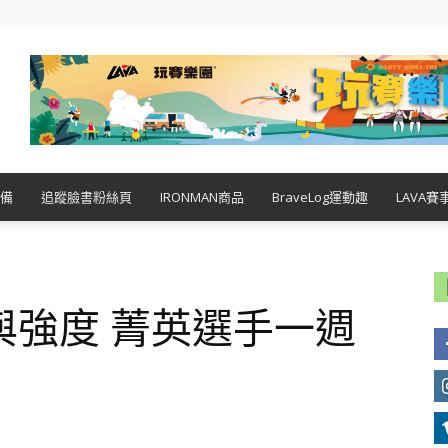
備
追蹤臉書粉絲頁
IRONMAN商品
BraveLog運動趣
LAVA賽
與強度 菁英選手一週