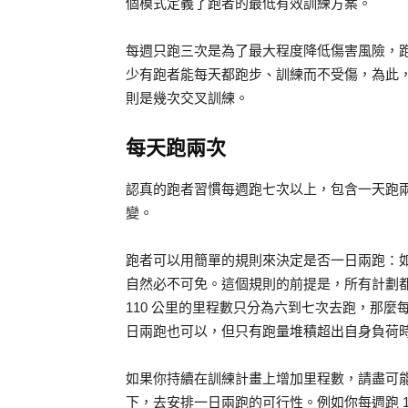
個模式定義了跑者的最低有效訓練方案。
每週只跑三次是為了最大程度降低傷害風險，
少有跑者能每天都跑步、訓練而不受傷，為此
則是幾次交叉訓練。
每天跑兩次
認真的跑者習慣每週跑七次以上，包含一天跑
變。
跑者可以用簡單的規則來決定是否一日兩跑：如
自然必不可免。這個規則的前提是，所有計劃
110 公里的里程數只分為六到七次去跑，那麼
日兩跑也可以，但只有跑量堆積超出自身負荷
如果你持續在訓練計畫上增加里程數，請盡可能在
下，去安排一日兩跑的可行性。例如你每週跑 10