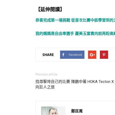
【延伸閱讀】
恭喜完成第一場挑戰 從首次比賽中該學習到的
我的媽媽是自由車選手 蕭美玉當責向前再盼高
SHARE
Facebook
Previous article
找尋擊垮自己的比賽 陳鵬中著 HOKA Tecton X
向巨人之旅
鄭匡寓