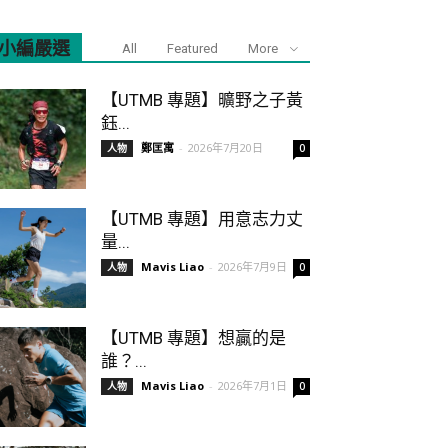
小編嚴選
All
Featured
More
【UTMB 專題】曠野之子黃
鈺...
鄭匡寓
-
2026年7月20日
人物
0
【UTMB 專題】用意志力丈
量...
Mavis Liao
-
2026年7月9日
人物
0
【UTMB 專題】想贏的是
誰？...
Mavis Liao
-
2026年7月1日
人物
0