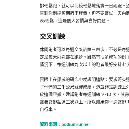
排輕鬆跑，就可以比較輕鬆地落實一日兩跑。
直到你到達預期週里程量。但不要嘗試一天內
表/輕鬆，這是個人習慣與喜好問題。
交叉訓練
休閒跑者可以每週交叉訓練三四次，不必是每
定是每天兩次都在跑步。雖然有很多成功的例子
情況下，每週訓練九次以上的跑者最好安排七
實際上在挪威的研究中就證明這點：要求菁英選
了他們的三千公尺競賽成績，這並非是訓練上
於這個證據，建議跑者每週訓練 9~10 次，
需要安排超過三次以上，所以如果你一週安排 
自行車。
資料來源：podiumrunner