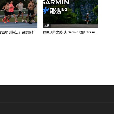
其他
密西根訓練法」完整解析
通往頂峰之路 談 Garmin 收購 Traini...