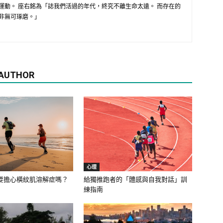
運動。 座右銘為「誌我們活過的年代，終究不離生命太遠。 而存在的
非無可琢磨。」
 AUTHOR
心理
要擔心橫紋肌溶解症嗎？
給獨推跑者的「體感與自我對話」訓
練指南