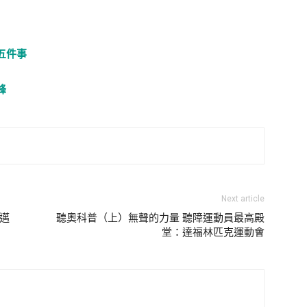
五件事
峰
Next article
 邁
聽奧科普（上）無聲的力量 聽障運動員最高殿
堂：達福林匹克運動會