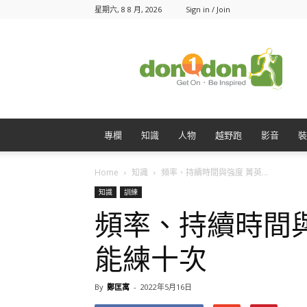
星期六, 8 8 月, 2026
Sign in / Join
Don1Don
動
一
動
專欄
知識
人物
越野跑
影音
裝
Home
知識
頻率、持續時間與強度 菁英...
知識
訓練
頻率、持續時間
能練十次
By
鄭匡寓
-
2022年5月16日