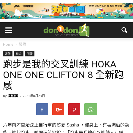
Home
裝備
裝備
知識
訓練
跑步是我的交叉訓練 HOKA
ONE ONE CLIFTON 8 全新跑
感
By
鄭匡寓
-
2021年8月23日
六年前才開始踩上自行車的莎夏 Sasha ，渾身上下有著滿溢的動
能。談起跑步，她開玩笑地說：「跑步是我的交叉訓練。」然