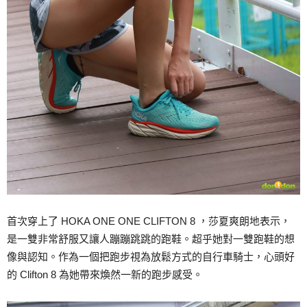
首次穿上了 HOKA ONE ONE CLIFTON 8 ，莎夏爽朗地表示，
是一雙非常舒服又讓人蹦蹦跳跳的跑鞋。超乎她對一雙跑鞋的想
像與認知。作為一個把跑步視為放鬆方式的自行車騎士，心頭好
的 Clifton 8 為她帶來煥然一新的跑步感受。