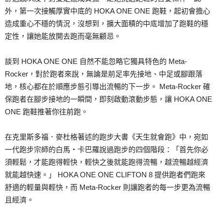
外，第一次接觸厚實中底的 HOKA ONE ONE 跑鞋，起初會擔心
造成重心不穩的情況，沒想到，擴大面積的中底增加了跑鞋的穩
定性，讓她能放開去跑而毫無顧忌。
談到 HOKA ONE ONE 自然不能忽略它獨具特色的 Meta-
Rocker，對於跑者來說，無論是前足率先接地、中足或腳跟落
地，核心都在於順應步態引導出流暢的下一步。 Meta-Rocker 確
保跑者在腳步接地的一瞬間，即刻啟動滾動步態，讓 HOKA ONE
ONE 跑鞋推著你往前跑。
在克里斯多福．麥杜格著述的跑步大書《天生就會跑》中，宛如
一代跑步宗師的白馬‧卡巴羅說過跑步的四個階段：「首先你必
須輕鬆，才能跑得輕快，輕快之後就能跑得流暢，越流暢越經濟
就能越快速。」 HOKA ONE ONE CLIFTON 8 提供跑者們跑來
舒適的輕量與輕快，而 Meta-Rocker 則讓跑者的每一步更為流暢
且經濟。