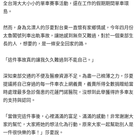
全台灣大大小小的單車賽事活動，還在工作的假期期間單車環
島。
然而，身為北漂人的莎夏對台東一直懷有家鄉情感，今年四月份
太魯閣號列車出軌事故，讓她感到無奈又難過，對於一個東部生
長的人 ，想要的，是一條安全回家的路。
「這件事故真的讓我久久難過到不能自己。」
深知東部交通的不便及醫療資源不足。為盡一己棉薄之力，莎夏
提議將自己穿過的每一件車衣上網義賣，義賣所得全數捐贈給當
時處理最多急診傷患的花蓮門諾醫院，沒想到此舉獲得許多車友
的支持與認同。
「當做完這件事後，心裡滿滿的富足、滿滿的感動！非常謝謝大
家的幫忙，大家將她的想法化為行動。原來大家一起幫助別人是
一件很快樂的事！」莎夏說。