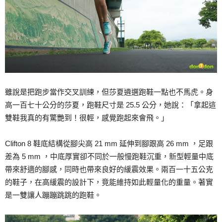
雖說是把跑步當作交叉訓練，但莎夏遴選跑鞋一點也不馬虎。身
高一百七十公分的莎夏，跑鞋尺寸是 25.5 公分，她說：「拿起這
雙鞋我真的有驚艷到！很輕，感覺跑起來會飛。」
Clifton 8 鞋底結構從腳尖高 21 mm 延伸到腳跟高 26 mm ，足跟
差為 5 mm ，中底厚實卻不同於一般慢跑鞋沉重，新型輕量中底
帶來舒適的腳感，同時也帶來良好的緩震效果。兩百一十五公克
的鞋子，在高緩震的設計下，竟能維持如此輕量化的重量。著實
是一雙讓人蹦蹦跳跳的跑鞋。