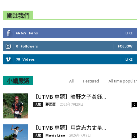
關注我們
66,672
Fans
LIKE
0
Followers
FOLLOW
70
Videos
LIKE
小編嚴選
All
Featured
All time popular
【UTMB 專題】曠野之子黃鈺...
鄭匡寓
-
2026年7月20日
人物
0
【UTMB 專題】用意志力丈量...
Mavis Liao
-
2026年7月9日
人物
0