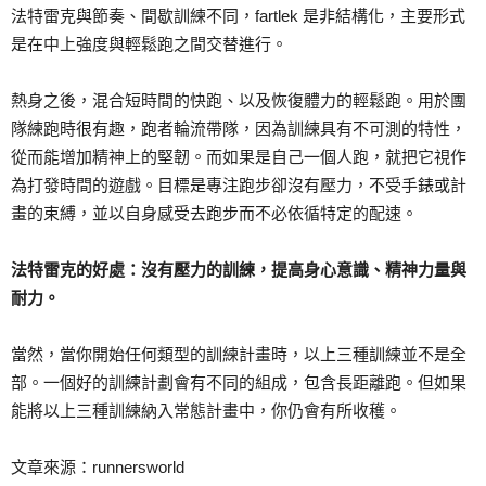
法特雷克與節奏、間歇訓練不同，fartlek 是非結構化，主要形式
是在中上強度與輕鬆跑之間交替進行。
熱身之後，混合短時間的快跑、以及恢復體力的輕鬆跑。用於團
隊練跑時很有趣，跑者輪流帶隊，因為訓練具有不可測的特性，
從而能增加精神上的堅韌。而如果是自己一個人跑，就把它視作
為打發時間的遊戲。目標是專注跑步卻沒有壓力，不受手錶或計
畫的束縛，並以自身感受去跑步而不必依循特定的配速。
法特雷克的好處：沒有壓力的訓練，提高身心意識、精神力量與
耐力。
當然，當你開始任何類型的訓練計畫時，以上三種訓練並不是全
部。一個好的訓練計劃會有不同的組成，包含長距離跑。但如果
能將以上三種訓練納入常態計畫中，你仍會有所收穫。
文章來源：runnersworld