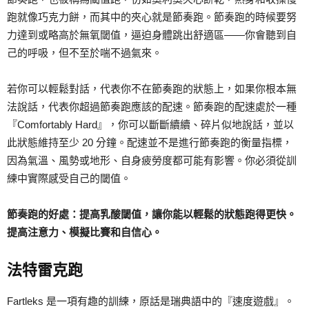
跑就像巧克力餅，而其中的夾心就是節奏跑。節奏跑的時候要努
力達到或略高於無氧閾值，逼迫身體跳出舒適區——你會聽到自
己的呼吸，但不至於喘不過氣來。
若你可以輕鬆對話，代表你不在節奏跑的狀態上，如果你根本無
法說話，代表你超過節奏跑應該的配速。節奏跑的配速處於一種
『Comfortably Hard』，你可以斷斷續續、碎片似地說話，並以
此狀態維持至少 20 分鐘。配速並不是進行節奏跑的衡量指標，
因為氣溫、風勢或地形、自身疲勞度都可能有影響。你必須從訓
練中實際感受自己的閾值。
節奏跑的好處：提高乳酸閾值，讓你能以輕鬆的狀態跑得更快。
提高注意力、模擬比賽和自信心。
法特雷克跑
Fartleks 是一項有趣的訓練，原話是瑞典語中的『速度遊戲』。