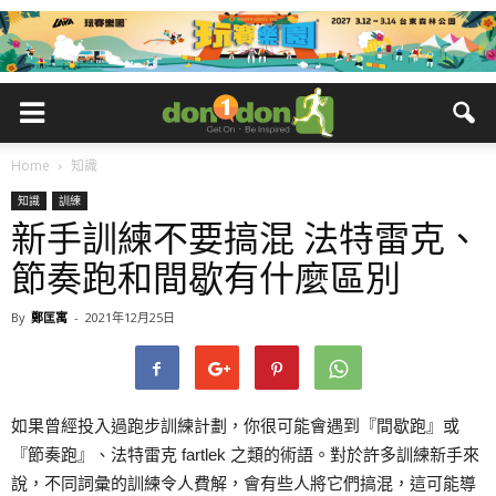
Home
知識
知識
訓練
新手訓練不要搞混 法特雷克、
節奏跑和間歇有什麼區別
By
鄭匡寓
-
2021年12月25日
如果曾經投入過跑步訓練計劃，你很可能會遇到『間歇跑』或
『節奏跑』、法特雷克 fartlek 之類的術語。對於許多訓練新手來
說，不同詞彙的訓練令人費解，會有些人將它們搞混，這可能導