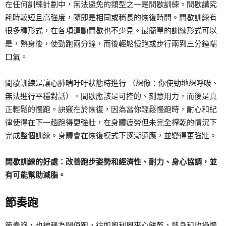
在任何訓練計劃中，無法避免的類型之一是間歇訓練。間歇講究
耗時較短且高強度，隨即是相同或稍長的恢復時間。間歇訓練有
很多種形式，在各項運動間歇也不少見。最簡單的訓練形式可以
是，熱身後，使勁跑兩分鐘，而後輕鬆慢跑或步行兩到三分鐘喘
口氣。
間歇訓練是讓心肺喘吁吁狀態時進行 （想像：你使勁地想呼吸、
無法進行平穩對話）。間歇應該是可控的、刻意用力，而後是真
正輕鬆的慢跑。訣竅在於恢復，因為當你輕鬆慢跑時，耐心和紀
律使得在下一趟跑得更強壯，在身體疲勞但未完全榨乾的情況下
完成整個訓練。身體會在恢復模式下逐漸適應，並變得更強壯。
間歇訓練的好處：改善跑步姿勢和經濟性、耐力、身心協調，並
有可能幫助減脂。
節奏跑
節奏跑，也被稱為閾值跑，彷如奧利奧夾心餅乾，熱身和收操慢