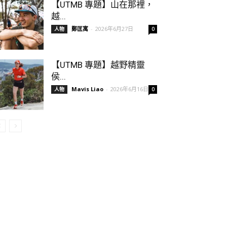
【UTMB 專題】山在那裡，
越...
鄭匡寓
-
2026年6月27日
人物
0
【UTMB 專題】越野精靈
侯...
Mavis Liao
-
2026年6月16日
人物
0