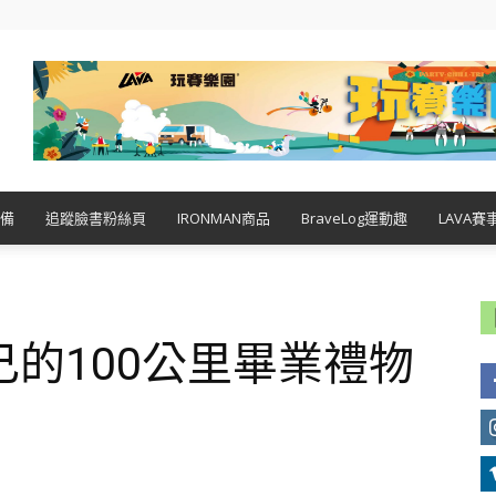
備
追蹤臉書粉絲頁
IRONMAN商品
BraveLog運動趣
LAVA賽
的100公里畢業禮物