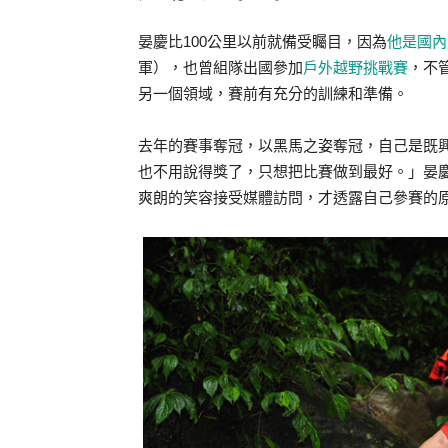
晏慶比100公里以前就備受矚目，因為
他是國內
軍），也曾組隊出國參加
戶外越野挑戰賽
，不
另一個領域，賽前有充分的訓練和準備。
去年的賽事奪冠，以黑馬之姿奪冠，自己是既興
也不用說得獎了，只想把比賽做到最好。」晏慶
爽朗的笑容接受媒體訪問，才透露自己參賽的