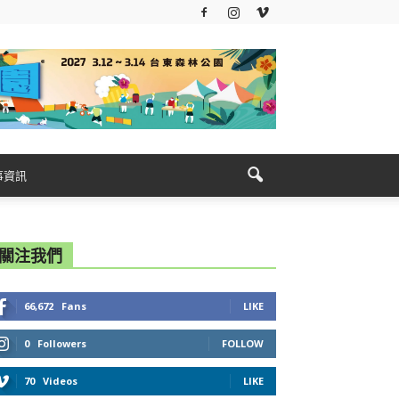
事資訊
關注我們
66,672
Fans
LIKE
0
Followers
FOLLOW
70
Videos
LIKE