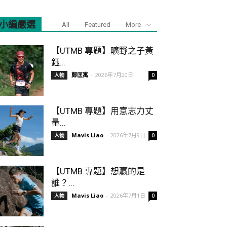
小編嚴選
All
Featured
More
【UTMB 專題】曠野之子黃
鈺...
鄭匡寓
-
2026年7月20日
人物
0
【UTMB 專題】用意志力丈
量...
Mavis Liao
-
2026年7月9日
人物
0
【UTMB 專題】想贏的是
誰？...
Mavis Liao
-
2026年7月1日
人物
0