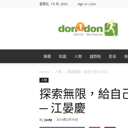
星期五, 7 8 月, 2026
Sign in / Join
Don1Don
動
一
動
專欄
知識
人物
越野跑
影音
裝
Home
人物
探索無限，給自己的100公...
人物
探索無限，給自己
─ 江晏慶
By
Judy
-
2014年2月19日