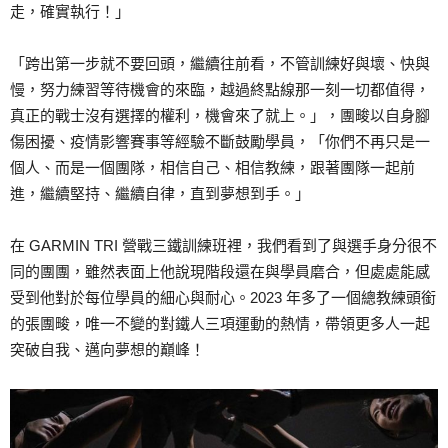
走，確實執行！」
「跨出第一步就不要回頭，繼續往前看，不管訓練好與壞、快與
慢，努力練習等待機會的來臨，越過終點線那一刻一切都值得，
真正的戰士沒有選擇的權利，機會來了就上。」，團畯以自身腳
傷困擾、疫情影響賽事等經驗不斷鼓勵學員，「你們不再只是一
個人、而是一個團隊，相信自己、相信教練，跟著團隊一起前
進，繼續堅持、繼續自律，直到夢想到手。」
在 GARMIN TRI 營戰三鐵訓練班裡，我們看到了與選手身分很不
同的團團，雖然表面上他說現階段還在與學員磨合，但處處能感
受到他對於每位學員的細心與耐心。2023 年多了一個總教練頭銜
的張團畯，唯一不變的對鐵人三項運動的熱情，帶領更多人一起
突破自我、邁向夢想的巔峰！