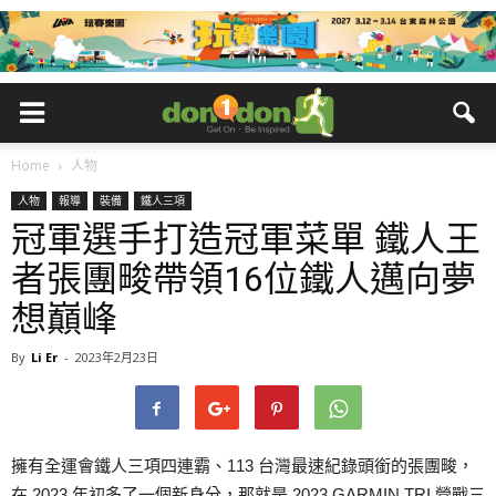
Home
人物
人物
報導
裝備
鐵人三項
冠軍選手打造冠軍菜單 鐵人王
者張團畯帶領16位鐵人邁向夢
想巔峰
By
Li Er
-
2023年2月23日
擁有全運會鐵人三項四連霸、113 台灣最速紀錄頭銜的張團畯，
在 2023 年初多了一個新身分，那就是 2023 GARMIN TRI 營戰三