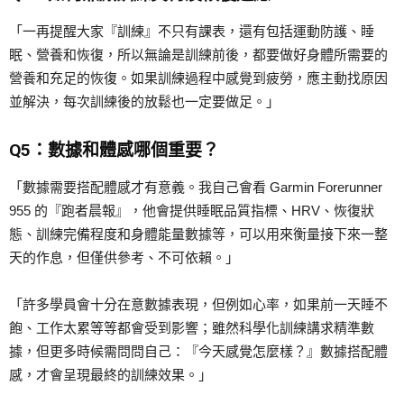
「一再提醒大家『訓練』不只有課表，還有包括運動防護、睡
眠、營養和恢復，所以無論是訓練前後，都要做好身體所需要的
營養和充足的恢復。如果訓練過程中感覺到疲勞，應主動找原因
並解決，每次訓練後的放鬆也一定要做足。」
Q5：數據和體感哪個重要？
「數據需要搭配體感才有意義。我自己會看 Garmin Forerunner
955 的『跑者晨報』，他會提供睡眠品質指標、HRV、恢復狀
態、訓練完備程度和身體能量數據等，可以用來衡量接下來一整
天的作息，但僅供參考、不可依賴。」
「許多學員會十分在意數據表現，但例如心率，如果前一天睡不
飽、工作太累等等都會受到影響；雖然科學化訓練講求精準數
據，但更多時候需問問自己：『今天感覺怎麼樣？』數據搭配體
感，才會呈現最終的訓練效果。」