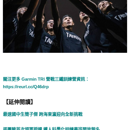
關注更多 Garmin TRI 營戰三鐵訓練營資訊：
https://reurl.cc/Q46drp
【延伸閱讀】
最速國中生簡子傑 跨海東瀛迎向全新挑戰
張團畯首次領軍授課 鐵人科學化訓練專班開放報名