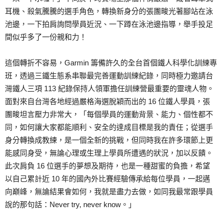
耳機、殺氣騰騰的選手角色，轉換新身分的張團畯光著腳站在泳
池邊，一下拍肩詢問學員近況、一下蹲在泳池邊指導，舉手投足
間似乎多了一份親和力！
這個轉折不容易，Garmin 籌備許久的全台首個鐵人科學化訓練專
班，透過三鐵生態系串聯最完善運動訓練紀錄，同時極力邀請台
灣鐵人三項 113 紀錄保持人領軍擔任訓練營最重要的靈魂人物。
面對來自台灣各地經過嚴格海選脫穎而出的 16 位鐵人學員，張
團畯坦言壓力非常大，「每個學員的運動背景、能力、個性都不
同，如何讓大家都能順利、安全的達成目標是我的責任；從選手
身分轉換成教練，是一個全新的挑戰，但同時我在許多環節上更
能感同身受，無論心理或生理上學員所遭遇的狀況，加以反饋。
此次肩負 16 位選手的夢想及期待，也是一種甜蜜的負擔，希望
以自己累計近 10 年的國內外比賽經驗傳承給每位學員，一起邁
向巔峰，無論結果會如何，我就是盡力去做，如同我最常跟學員
說的那句話：Never try, never know。」