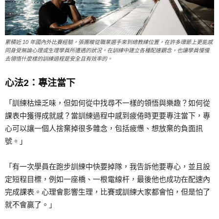
累積近 10 年國內外比賽經驗，張團畯從職業選手來到總教練位置，在許多環節上更能感
同身受無論心理或生理學員所遭遇的狀況。在訓練中建立各種配速觀念，也讓學員慢慢
去領悟什麼樣的訓練過程是安全且有效率的。
心法2：專注當下
「訓練枯燥乏味，但如何從中找尋不一樣的領悟與樂趣？如何從
課表中獲得成就感？當訓練過程中感到疲倦時更要專注當下，專
心可以讓一個人捨棄掉很多雜念，包括疲憊、想放棄的負面訊
號。」
「有一次學員在跑步訓練中快要掉隊，我告訴他要專心，並且設
定短程目標，例如一座橋、一根電線杆，最後他也成功在配速內
完成課表。心理會影響生理，比賽或訓練大家都會怕，但是怕了
就不會贏了。」