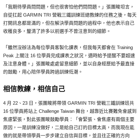
「我期待學員問問題，但也很害怕他們問問題。」張團畯坦言，
自從扛起 GARMIN TRI 營戰三鐵訓練班總教練的任務之後，每天
打開訊息都是滿的，但在解決學員問題的過程中，他也表示自己
收穫良多，釐清了許多以前選手不曾注意到的細節。
「雖然沒辦法為每位學員客製化課表，但我每天都會在 Training
Peak 上關注 16 位學員完成課表之狀況，適時給予提醒不要超速
及注意身體。」張團畯處處留意細節，並以自身經歷給予最直接
的鼓勵，用心陪伴學員跨過訓練低潮。
相信教練，相信自己
4 月 22、23 日，張團畯將帶領 GARMIN TRI 營戰三鐵訓練班共
16 位學員將站上 Challenge Taiwan 舞台，越靠近比賽難免會感到
焦慮緊張，對此張團畯鼓勵學員：「會緊張、會焦慮有兩個主要
原因，一是訓練沒做好，二是給自己訂的目標太高，而我現在能
做的就是帶領學員一步步建立自信與目標，並且往正確的方向