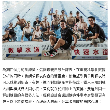
為期四個月的訓練營，張團畯親自設計課表，在重視科學化數據
分析的同時，也講求課表內容的豐富度，他希望學員拿到課表時
可以感覺到新奇、有趣，進而對訓練產生期待感。鐵人三項訓練
大綱與模式皆大同小異，差別就在於細節上的安排。要達到同一
種訓練目的有很多方法，經過設計會讓訓練這件事本身變得更有
趣。以下將從課表、心理兩大層面，分享張團畯的帶隊心法：