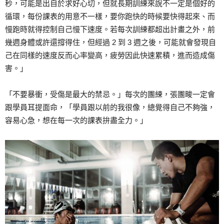
秒，可能是出自於求好心切，但就長期訓練來說不一定是個好的
循環，每份課表的用意不一樣，要你跑快的時候要快得起來、而
慢跑時就得控制自己慢下速度。若每次訓練都超出計畫之外，前
幾週身體或許還撐得住，但經過 2 到 3 週之後，可能就會發現自
己在同樣的速度反而心率變高，疲勞因此快速累積，進而造成傷
害。」
「不要暴衝，受傷是最大的禁忌。」每次的團練，張團畯一定會
跟學員耳提面命，「學員跟以前的我很像，總覺得自己不夠強，
容易心急，想在每一次的課表拚盡全力。」