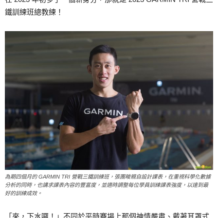
鐵訓練班總教練！
為期四個月的 GARMIN TRI 營戰三鐵訓練班，張團畯親自設計課表，在重視科學化數據
分析的同時，也講求課表內容的豐富度，並適時調整每位學員訓練課表強度，以達到最
好的訓練成效。
「來，下水囉！」不同於平時賽場上那個神情嚴肅、戴著耳罩式